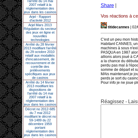
l’arrêté du 14 mai
2007 relatif à la
Share
|
réglementation des
jeux dans les casinos
Vos réactions à cet
Arjel - Rapport
d'activité 2012
Arjel Mars 2013
titidecannes
| 02
Régulation du secteur
des jeux en ligne et
nouvelles
C'est un peu mon hist
technologies
Habitant CANNES, un 
Arrêté du 28 février
machines à sous n'exis
2013 modifiant l'arrêté
du 29 octobre 2010
PASQUA en 1987 alors m
relatif aux modalités
allions alors joué à CA
d'encaissement, de
a la chance du débutant.
recouvrement et de
perdu pas mal à l'époq
contrôle des
somme de départ et surt
prélèvements
MAis maintenant je jou
spécifiques aux jeux
de casinos
perds je sort du casino
Arrêté du 14 février
Pour info je ne joue p
2013 modifiant les
dispositions de
l'arrêté du 14 mai
2007 relatif à la
réglementation des
Réagissez - Lais
jeux dans les casinos
Décret no 2012-685
du 7 mai 2012
modifiant le décret no
59-1489 du 22
décembre 1959
portant
réglementation des
jeux dans les casinos