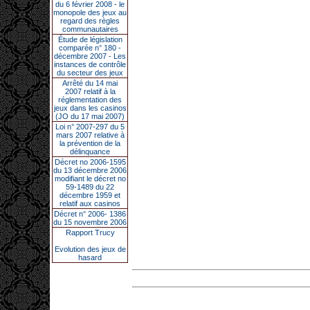
du 6 février 2008 - le
monopole des jeux au
regard des règles
communautaires
Étude de législation
comparée n° 180 -
décembre 2007 - Les
instances de contrôle
du secteur des jeux
Arrêté du 14 mai
2007 relatif à la
réglementation des
jeux dans les casinos
(JO du 17 mai 2007)
Loi n° 2007-297 du 5
mars 2007 relative à
la prévention de la
délinquance
Décret no 2006-1595
du 13 décembre 2006
modifiant le décret no
59-1489 du 22
décembre 1959 et
relatif aux casinos
Décret n° 2006- 1386
du 15 novembre 2006
Rapport Trucy
Evolution des jeux de
hasard