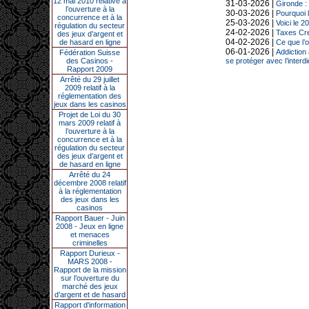
12 mai 2010 relative à
31-03-2026 |
Gironde : 
l’ouverture à la
30-03-2026 |
Pourquoi l
concurrence et à la
25-03-2026 |
Voici le 
régulation du secteur
24-02-2026 |
Taxes Cres
des jeux d’argent et
04-02-2026 |
de hasard en ligne
Ce que l’
06-01-2026 |
Addiction 
Fédération Suisse
des Casinos -
se protéger avec l’interdi
Rapport 2009
Arrêté du 29 juillet
2009 relatif à la
réglementation des
jeux dans les casinos
Projet de Loi du 30
mars 2009 relatif à
l’ouverture à la
concurrence et à la
régulation du secteur
des jeux d’argent et
de hasard en ligne
Arrêté du 24
décembre 2008 relatif
à la réglementation
des jeux dans les
casinos
Rapport Bauer - Juin
2008 - Jeux en ligne
et menaces
criminelles
Rapport Durieux -
MARS 2008 -
Rapport de la mission
sur l’ouverture du
marché des jeux
d’argent et de hasard
Rapport d'information