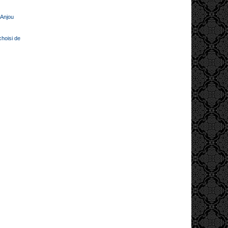
 Anjou
choisi de