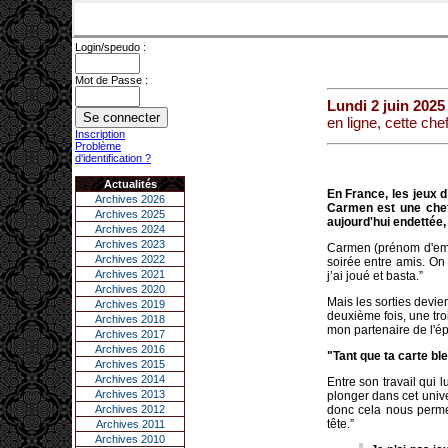
Login/speudo :
Mot de Passe :
Lundi 2 juin 2025
en ligne, cette chef
Inscription
Problème
d'identification ?
Actualités
En France, les jeux 
Archives 2026
Carmen est une cheff
Archives 2025
aujourd'hui endettée,
Archives 2024
Archives 2023
Carmen (prénom d'empr
Archives 2022
soirée entre amis. On 
Archives 2021
j’ai joué et basta.”
Archives 2020
Mais les sorties devie
Archives 2019
deuxième fois, une tro
Archives 2018
mon partenaire de l'épo
Archives 2017
Archives 2016
"Tant que ta carte ble
Archives 2015
Archives 2014
Entre son travail qui
Archives 2013
plonger dans cet uni
Archives 2012
donc cela nous permet
tête.”
Archives 2011
Archives 2010