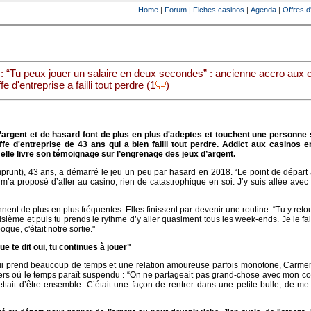
Home
|
Forum
|
Fiches casinos
|
Agenda
|
Offres d
: “Tu peux jouer un salaire en deux secondes” : ancienne accro aux 
fe d'entreprise a failli tout perdre (1
)
d’argent et de hasard font de plus en plus d'adeptes et touchent une personne 
e d'entreprise de 43 ans qui a bien failli tout perdre. Addict aux casinos en
 elle livre son témoignage sur l’engrenage des jeux d’argent.
unt), 43 ans, a démarré le jeu un peu par hasard en 2018. “Le point de départ 
m’a proposé d’aller au casino, rien de catastrophique en soi. J’y suis allée avec
nnent de plus en plus fréquentes. Elles finissent par devenir une routine. “Tu y ret
isième et puis tu prends le rythme d’y aller quasiment tous les week-ends. Je le fa
que, c'était notre sortie."
ue te dit oui, tu continues à jouer"
 lui prend beaucoup de temps et une relation amoureuse parfois monotone, Carme
vers où le temps paraît suspendu : “On ne partageait pas grand-chose avec mon 
tait d’être ensemble. C’était une façon de rentrer dans une petite bulle, de me 