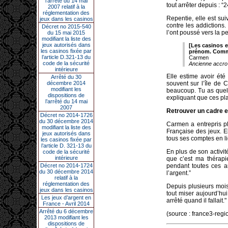
l’arrêté du 14 mai
tout arrêter depuis : “
2007 relatif à la
réglementation des
Repentie, elle est sui
jeux dans les casinos
contre les addictions
Décret no 2015-540
l’ont poussé vers la pe
du 15 mai 2015
modifiant la liste des
jeux autorisés dans
[Les casinos en
les casinos fixée par
prénom. Comme
l’article D.321-13 du
Carmen
code de la sécurité
Ancienne accro 
intérieure
Elle estime avoir été
Arrêté du 30
décembre 2014
souvent sur l’île de
modifiant les
beaucoup. Tu as quelqu
dispositions de
expliquant que ces pla
l’arrêté du 14 mai
2007
Retrouver un cadre et
Décret no 2014-1726
du 30 décembre 2014
Carmen a entrepris pl
modifiant la liste des
Française des jeux. 
jeux autorisés dans
tous ses comptes en l
les casinos fixée par
l’article D. 321-13 du
En plus de son activit
code de la sécurité
intérieure
que c’est ma thérapie
Décret no 2014-1724
pendant toutes ces a
du 30 décembre 2014
l’argent.”
relatif à la
réglementation des
Depuis plusieurs mois
jeux dans les casinos
tout miser aujourd’hui
Les jeux d’argent en
arrêté quand il fallait."
France - Avril 2014
Arrêté du 6 décembre
(source : france3-regi
2013 modifiant les
dispositions de