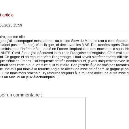
 article
/06/2025 15:59
oire, comme elle.
jour j'ai accompagné mes parents au casino Slow de Monaco (car à cette époque 
taient pas en France). c'est là que j'ai découvert les MAS. Des années après Char
inistre de l'intérieur à autorisé en France l'implantation des machines à sous. N
NNES. C'est là que j'ai découvert la roulette Française et l'Anglaise. C'est vrai au dé
 On gagne et on rejoue et c'est l'engrenage. Il faut savoir s'arrêter et c'est difficile.
ue c'était en Francs. J'ai fréquenté de très nombreux et j'y vais uniquement avec u
out sans carte bleue. c'est ce qu'il faut faire. Bon j'arrête là je ne vais pas raconte
e une fois par mois à la roulette Anglaise avec une mise de départ. Je gagne je con
. Et le mois mois prochain. J'y retourne toujours à la roulette avec une autre mise d
lus au MAS ni au jeux électroniques. ,
ser un commentaire :