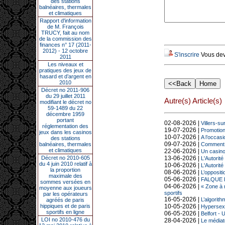
des stations
balnéaires, thermales
et climatiques
Rapport d'information
de M. François
TRUCY, fait au nom
de la commission des
finances n° 17 (2011-
2012) - 12 octobre
S'inscrire
Vous deve
2011
Les niveaux et
pratiques des jeux de
hasard et d’argent en
2010
Décret no 2011-906
du 29 juillet 2011
Autre(s) Article(s)
modifiant le décret no
59-1489 du 22
décembre 1959
portant
02-08-2026 |
Villers-su
réglementation des
19-07-2026 |
Promotion 
jeux dans les casinos
10-07-2026 |
A l’occasi
des stations
09-07-2026 |
balnéaires, thermales
Comment de
et climatiques
22-06-2026 |
Un casino 
Décret no 2010-605
13-06-2026 |
L'Autorité
du 4 juin 2010 relatif à
10-06-2026 |
L'Autorité
la proportion
08-06-2026 |
L’oppositi
maximale des
05-06-2026 |
FALQUE PI
sommes versées en
04-06-2026 |
« Zone à r
moyenne aux joueurs
sportifs
par les opérateurs
16-05-2026 |
L’algorit
agréés de paris
hippiques et de paris
10-05-2026 |
Hypersexu
sportifs en ligne
06-05-2026 |
Belfort - 
LOI no 2010-476 du
28-04-2026 |
Le médiate