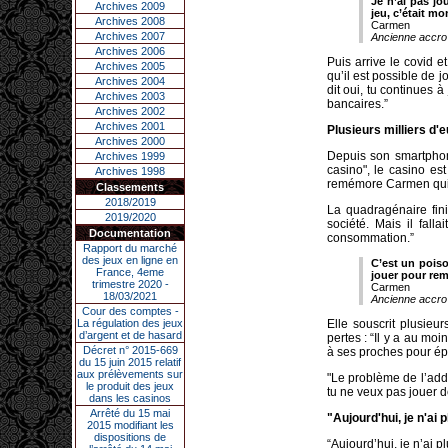
Je n’ai pas jo
Archives 2009
jeu, c’était m
Archives 2008
Carmen
Archives 2007
Ancienne accro 
Archives 2006
Puis arrive le covid 
Archives 2005
qu’il est possible de j
Archives 2004
dit oui, tu continues à
Archives 2003
bancaires.”
Archives 2002
Archives 2001
Plusieurs milliers d'
Archives 2000
Depuis son smartphone
Archives 1999
casino", le casino es
Archives 1998
remémore Carmen qui p
Classements
2018/2019
La quadragénaire fini
2019/2020
société. Mais il fall
Documentation
consommation.”
Rapport du marché
des jeux en ligne en
C’est un poison
France, 4eme
jouer pour re
trimestre 2020 -
Carmen
18/03/2021
Ancienne accro 
Cour des comptes -
La régulation des jeux
Elle souscrit plusieu
d’argent et de hasard
pertes : “Il y a au moi
Décret n° 2015-669
à ses proches pour épo
du 15 juin 2015 relatif
aux prélèvements sur
"Le problème de l’addi
le produit des jeux
tu ne veux pas jouer d
dans les casinos
Arrêté du 15 mai
"Aujourd'hui, je n'ai 
2015 modifiant les
dispositions de
“Aujourd’hui, je n’ai 