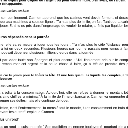
ué au départ pour gagner de l’argent ou pour devenir riche. J'en avais, de l'argent.
on échappatoire.
aux casinos en ligne
et son confinement. Carmen apprend que les casinos vont devoir fermer... et déco
ouer aux machines à sous en ligne : “Tu n’as plus de limite, en fait. Tant que ta cart
 jouer. Et si tu es pris dans l’engrenage de vouloir te refaire, tu finis par liquider 
euros dépensés dans la journée
, elle va se mettre à jouer tous les jours : “Tu n’as plus le côté "distance pou
t à toi en deux secondes. Plusieurs heures par jour, je passais mon temps à fai
ouvait dépenser plusieurs milliers d’euros dans la journée.
t par vider toute son épargne et plus encore : “J'ai finalement pris sur le co
ait rembourser cet argent et la seule chose à faire, ça a été de prendre des p
 car tu joues pour te libérer la tête. Et une fois que tu as liquidé tes comptes, il f
mbourser
aux casinos en ligne
rs crédits à la consommation. Aujourd'hui, elle se refuse à donner le montant to
ns cinq chiffres, a minima.” À la limite de l’interdit bancaire, Carmen va emprunter d
nger ses dettes mais elle continue de jouer.
ction, c’est l’enfermement : tu mens à tout le monde, tu es constamment en train d
evant les autres", explique Carmen.
plus un rond"
plus un rond, je suis endettée.” Son quotidien est encore bouleversé, pourtant elle a