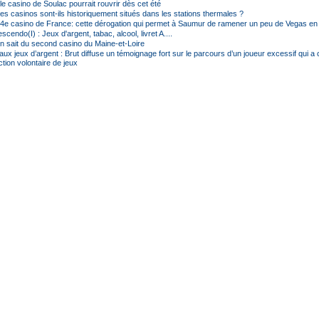
le casino de Soulac pourrait rouvrir dès cet été
es casinos sont-ils historiquement situés dans les stations thermales ?
204e casino de France: cette dérogation qui permet à Saumur de ramener un peu de Vegas en
cendo(I) : Jeux d'argent, tabac, alcool, livret A....
on sait du second casino du Maine-et-Loire
aux jeux d’argent : Brut diffuse un témoignage fort sur le parcours d’un joueur excessif qui a 
ction volontaire de jeux