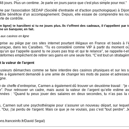
248 jours. Plus un centime. Je parle en jours parce que c'est plus simple pour moi.”
vie par l'association SEDAP (Société d'entraide et d'action psychologique) à Dijon,
. Elle bénéficie d’un accompagnement. Depuis, elle essaie de comprendre les ro
rte de contrôle.
 ligne] te harcèlent si tu ne joues plus. Ils t’offrent des cadeaux, il t’appellent par 
 un banquier, en fait.
aux casinos en ligne
 prise au piège par ces sites internet pourtant illégaux en France et basés à l’
 Curaçao, dans les Caraïbes. “Tu es considéré comme VIP à partir du moment où
’un qui t’appelle quand tu ne joues pas trop et qui te relance”, se rappelle-t-el
teformes empêchent de retirer ses gains en une seule fois. “C’est tout un stratagè
 la valeur de l’argent
usieurs démarches comme se faire interdire des casinos physiques et sur les si
Elle a également demandé à une amie de changer les mots de passe et adresses
igne.
é de cheffe d’entreprise, Carmen a également dû trouver un deuxième travail : “je
”. Pour retrouver un cadre, mais aussi la valeur de l’argent qu’elle estime av
nnées : “Quand tu peux jouer des salaires en deux secondes, tu n’as pas la 
, Carmen suit une psychothérapie pour s’assurer un nouveau départ, sur lequel 
. "Oui, j'ai perdu de l'argent. Mais ce que je ne voulais, pas c’est "tout perdre". 
ons.franceinfo.fr/David Segal)