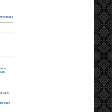
mmentaires
rance
eurs
ux paris
Parkinson