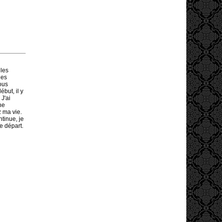
les
les
ous
but, il y
 J'ai
ne
z ma vie.
tinue, je
e départ.