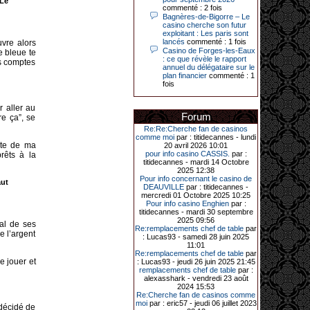
 Le
Le plus gros gain gagné depuis plus
commenté : 2 fois
de 20 ans dans l’établissement.
Bagnères-de-Bigorre – Le
casino cherche son futur
exploitant : Les paris sont
lancés
commenté : 1 fois
uvre alors
Casino de Forges-les-Eaux
e bleue te
31-03-2026|
: ce que révèle le rapport
tes comptes
annuel du délégataire sur le
Série de jackpots au casino JOA de
plan financier
commenté : 1
Gujan-Mestras : ce mois de mars a
fois
été fructueux pour quelques
joueurs. D’abord avec 44 207 euros
remportés le dimanche 22 mars sur
r aller au
une machine à sous pour une mise
Forum
re ça”, se
initiale de 5,28 €. Puis quelques
jours plus tard, le vendredi 27 mars,
Re:Re:Cherche fan de casinos
un joueur a décroché 12 086 euros
comme moi
par : titidecannes - lundi
sur une autre machine à sous.
mpte de ma
20 avril 2026 10:01
pour info casino CASSIS.
par :
rêts à la
Enfin, troisième et dernier jackpot,
titidecannes - mardi 14 Octobre
record cette fois-ci, le samedi 28
2025 12:38
mars dernier. Quelque 111 322
Pour info concernant le casino de
aut
euros ont été remportés sur la table
DEAUVILLE
par : titidecannes -
d’Ultimate Texas Hold’em Poker,
mercredi 01 Octobre 2025 10:25
grâce à une mise de 5 euros sur la
Pour info casino Enghien
par :
case bonus et une quinte flush
titidecannes - mardi 30 septembre
royale. Ces gains ont été annoncés
2025 09:56
tal de ses
dans un communiqué diffusé par le
Re:remplacements chef de table
par
e l’argent
casino ce lundi 30 mars en soirée.
: Lucas93 - samedi 28 juin 2025
11:01
Re:remplacements chef de table
par
e jouer et
: Lucas93 - jeudi 26 juin 2025 21:45
remplacements chef de table
par :
11-01-2026|
alexasshark - vendredi 23 août
2024 15:53
Dimanche 11 janvier, en soirée, une
Re:Cherche fan de casinos comme
cliente retraitée de 78 ans, habitant
moi
par : eric57 - jeudi 06 juillet 2023
 décidé de
Trémuson, a eu l’énorme surprise