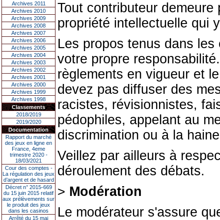
Archives 2011
Tout contributeur demeure 
Archives 2010
Archives 2009
propriété intellectuelle qui 
Archives 2008
Archives 2007
Les propos tenus dans les
Archives 2006
Archives 2005
votre propre responsabilité.
Archives 2004
Archives 2003
Archives 2002
règlements en vigueur et l
Archives 2001
Archives 2000
devez pas diffuser des mess
Archives 1999
Archives 1998
racistes, révisionnistes, fa
Classements
2018/2019
pédophiles, appelant au meur
2019/2020
Documentation
discrimination ou à la haine
Rapport du marché
des jeux en ligne en
France, 4eme
Veillez par ailleurs à respe
trimestre 2020 -
18/03/2021
déroulement des débats.
Cour des comptes -
La régulation des jeux
d’argent et de hasard
Décret n° 2015-669
>
Modération
du 15 juin 2015 relatif
aux prélèvements sur
le produit des jeux
Le modérateur s'assure que 
dans les casinos
Arrêté du 15 mai