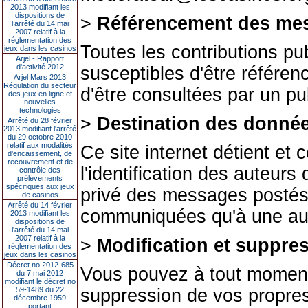
2013 modifiant les
dispositions de
>
Référencement des me
l’arrêté du 14 mai
2007 relatif à la
réglementation des
Toutes les contributions p
jeux dans les casinos
Arjel - Rapport
d'activité 2012
susceptibles d'être référe
Arjel Mars 2013
Régulation du secteur
d'être consultées par un pub
des jeux en ligne et
nouvelles
technologies
>
Destination des donnée
Arrêté du 28 février
2013 modifiant l'arrêté
du 29 octobre 2010
relatif aux modalités
Ce site internet détient et
d'encaissement, de
recouvrement et de
l'identification des auteur
contrôle des
prélèvements
spécifiques aux jeux
privé des messages postés.
de casinos
Arrêté du 14 février
communiquées qu'à une auto
2013 modifiant les
dispositions de
l'arrêté du 14 mai
2007 relatif à la
>
Modification et suppre
réglementation des
jeux dans les casinos
Décret no 2012-685
Vous pouvez à tout moment
du 7 mai 2012
modifiant le décret no
59-1489 du 22
suppression de vos propre
décembre 1959
portant