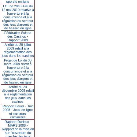
sportifs en ligne
LOI no 2010-476 du
12 mai 2010 relative à
l’ouverture à la
concurrence et à la
régulation du secteur
des jeux d’argent et
de hasard en ligne
Fédération Suisse
des Casinos -
Rapport 2009
Arrêté du 29 juillet
2009 relatif à la
réglementation des
jeux dans les casinos
Projet de Loi du 30
mars 2009 relatif à
l’ouverture à la
concurrence et à la
régulation du secteur
des jeux d’argent et
de hasard en ligne
Arrêté du 24
décembre 2008 relatif
à la réglementation
des jeux dans les
casinos
Rapport Bauer - Juin
2008 - Jeux en ligne
et menaces
criminelles
Rapport Durieux -
MARS 2008 -
Rapport de la mission
sur l’ouverture du
marché des jeux