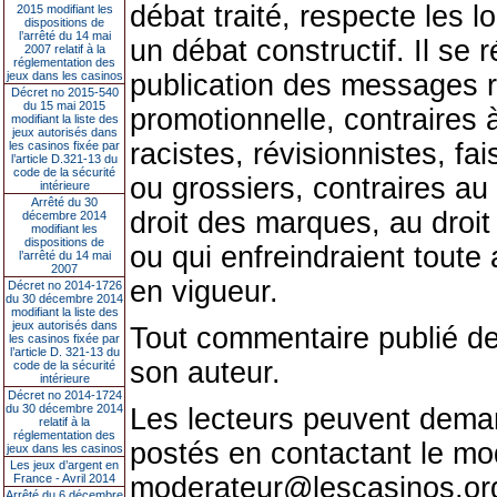
débat traité, respecte les l
2015 modifiant les
dispositions de
l’arrêté du 14 mai
un débat constructif. Il se 
2007 relatif à la
réglementation des
jeux dans les casinos
publication des messages r
Décret no 2015-540
du 15 mai 2015
promotionnelle, contraires 
modifiant la liste des
jeux autorisés dans
racistes, révisionnistes, fa
les casinos fixée par
l’article D.321-13 du
code de la sécurité
ou grossiers, contraires au
intérieure
Arrêté du 30
droit des marques, au droit 
décembre 2014
modifiant les
dispositions de
ou qui enfreindraient toute 
l’arrêté du 14 mai
2007
en vigueur.
Décret no 2014-1726
du 30 décembre 2014
modifiant la liste des
jeux autorisés dans
Tout commentaire publié d
les casinos fixée par
l’article D. 321-13 du
son auteur.
code de la sécurité
intérieure
Décret no 2014-1724
du 30 décembre 2014
Les lecteurs peuvent demand
relatif à la
réglementation des
postés en contactant le mod
jeux dans les casinos
Les jeux d’argent en
France - Avril 2014
moderateur@lescasinos.or
Arrêté du 6 décembre