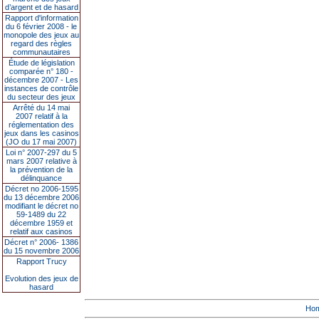
d’argent et de hasard
Rapport d'information
du 6 février 2008 - le
monopole des jeux au
regard des règles
communautaires
Étude de législation
comparée n° 180 -
décembre 2007 - Les
instances de contrôle
du secteur des jeux
Arrêté du 14 mai
2007 relatif à la
réglementation des
jeux dans les casinos
(JO du 17 mai 2007)
Loi n° 2007-297 du 5
mars 2007 relative à
la prévention de la
délinquance
Décret no 2006-1595
du 13 décembre 2006
modifiant le décret no
59-1489 du 22
décembre 1959 et
relatif aux casinos
Décret n° 2006- 1386
du 15 novembre 2006
Rapport Trucy
Evolution des jeux de
hasard
Ho