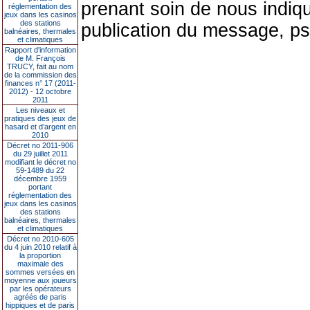
prenant soin de nous indiqu
réglementation des
jeux dans les casinos
des stations
publication du message, ps
balnéaires, thermales
et climatiques
Rapport d'information
de M. François
TRUCY, fait au nom
de la commission des
finances n° 17 (2011-
2012) - 12 octobre
2011
Les niveaux et
pratiques des jeux de
hasard et d’argent en
2010
Décret no 2011-906
du 29 juillet 2011
modifiant le décret no
59-1489 du 22
décembre 1959
portant
réglementation des
jeux dans les casinos
des stations
balnéaires, thermales
et climatiques
Décret no 2010-605
du 4 juin 2010 relatif à
la proportion
maximale des
sommes versées en
moyenne aux joueurs
par les opérateurs
agréés de paris
hippiques et de paris