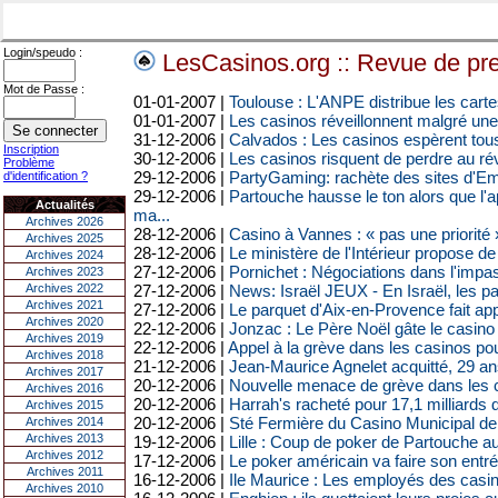
Login/speudo :
LesCasinos.org :: Revue de pr
Mot de Passe :
01-01-2007 |
Toulouse : L'ANPE distribue les cart
01-01-2007 |
Les casinos réveillonnent malgré un
31-12-2006 |
Calvados : Les casinos espèrent tous
Inscription
30-12-2006 |
Les casinos risquent de perdre au rév
Problème
29-12-2006 |
PartyGaming: rachète des sites d'Empi
d'identification ?
29-12-2006 |
Partouche hausse le ton alors que l'a
Actualités
ma...
Archives 2026
28-12-2006 |
Casino à Vannes : « pas une priorité 
Archives 2025
28-12-2006 |
Le ministère de l'Intérieur propose de
Archives 2024
27-12-2006 |
Pornichet : Négociations dans l'imp
Archives 2023
Archives 2022
27-12-2006 |
News: Israël JEUX - En Israël, les par
Archives 2021
27-12-2006 |
Le parquet d'Aix-en-Provence fait app
Archives 2020
22-12-2006 |
Jonzac : Le Père Noël gâte le casino
Archives 2019
22-12-2006 |
Appel à la grève dans les casinos pou
Archives 2018
21-12-2006 |
Jean-Maurice Agnelet acquitté, 29 an
Archives 2017
20-12-2006 |
Nouvelle menace de grève dans les 
Archives 2016
20-12-2006 |
Harrah's racheté pour 17,1 milliards d
Archives 2015
20-12-2006 |
Sté Fermière du Casino Municipal d
Archives 2014
Archives 2013
19-12-2006 |
Lille : Coup de poker de Partouche a
Archives 2012
17-12-2006 |
Le poker américain va faire son entr
Archives 2011
16-12-2006 |
Ile Maurice : Les employés des casi
Archives 2010