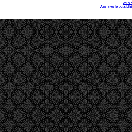
Vous r
Vous avez la possibili