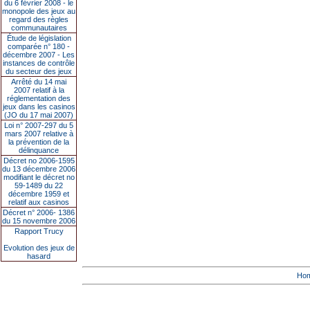
du 6 février 2008 - le
monopole des jeux au
regard des règles
communautaires
Étude de législation
comparée n° 180 -
décembre 2007 - Les
instances de contrôle
du secteur des jeux
Arrêté du 14 mai
2007 relatif à la
réglementation des
jeux dans les casinos
(JO du 17 mai 2007)
Loi n° 2007-297 du 5
mars 2007 relative à
la prévention de la
délinquance
Décret no 2006-1595
du 13 décembre 2006
modifiant le décret no
59-1489 du 22
décembre 1959 et
relatif aux casinos
Décret n° 2006- 1386
du 15 novembre 2006
Rapport Trucy
Evolution des jeux de
hasard
Ho