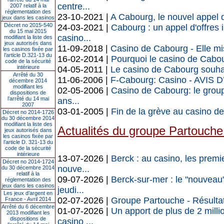
centre...
2007 relatif à la
réglementation des
23-10-2021 |
A Cabourg, le nouvel appel d’
jeux dans les casinos
Décret no 2015-540
24-03-2021 |
Cabourg : un appel d'offres i
du 15 mai 2015
casino...
modifiant la liste des
jeux autorisés dans
11-09-2018 |
Casino de Cabourg - Elle mis
les casinos fixée par
l’article D.321-13 du
16-02-2014 |
Pourquoi le casino de Cabour
code de la sécurité
intérieure
04-05-2011 |
Le casino de Cabourg souhait
Arrêté du 30
11-06-2006 |
F-Cabourg: Casino - AVIS
décembre 2014
modifiant les
02-05-2006 |
Casino de Cabourg: le group
dispositions de
l’arrêté du 14 mai
ans...
2007
03-01-2005 |
Fin de la grève au casino de
Décret no 2014-1726
du 30 décembre 2014
modifiant la liste des
Actualités du groupe Partouch
jeux autorisés dans
les casinos fixée par
l’article D. 321-13 du
code de la sécurité
intérieure
13-07-2026 |
Berck : au casino, les premi
Décret no 2014-1724
nouve...
du 30 décembre 2014
relatif à la
09-07-2026 |
Berck-sur-mer : le "nouveau"
réglementation des
jeux dans les casinos
jeudi...
Les jeux d’argent en
02-07-2026 |
Groupe Partouche - Résultats
France - Avril 2014
Arrêté du 6 décembre
01-07-2026 |
Un apport de plus de 2 millio
2013 modifiant les
dispositions de
casino ...