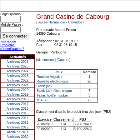
Login/speudo :
Grand Casino de Cabourg
(
Basse-Normandie
-
Calvados
)
Mot de Passe :
Promenade Marcel Proust
14390 Cabourg
Téléphone : 02.31.28.19.19
Inscription
Fax : 02.31.28.19.15
Problème
d'identification ?
Groupe : Partouche
Actualités
[
site internet
] [
Contact
]
Archives 2026
Archives 2025
Archives 2024
Jeux
Nombre
Archives 2023
Roulette Anglaise
1
Archives 2022
Roulette électronique
20
Archives 2021
Black-jack
2
Archives 2020
Black-jack éléctronique
7
Archives 2019
Texas hold'em poker
3
Archives 2018
M.A.S.
75
Archives 2017
Archives 2016
Classement d'après le produit brut des jeux (PBJ)
Archives 2015
Archives 2014
Exercice
Classement
PBJ
Archives 2013
2018/2019
114
6 700 264 €
Archives 2012
2019/2020
113
5 109 226 €
Archives 2011
Archives 2010