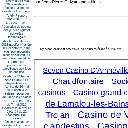
l’arrêté du 14 mai
par Jean-Pierre G. Martignoni-Hutin
2007 relatif à la
réglementation des
jeux dans les casinos
Arjel - Rapport
d'activité 2012
Arjel Mars 2013
Régulation du secteur
des jeux en ligne et
nouvelles
technologies
Arrêté du 28 février
2013 modifiant l'arrêté
du 29 octobre 2010
Il n'y a actuellement pas d'avis en cours référencé sur le site
relatif aux modalités
d'encaissement, de
recouvrement et de
contrôle des
prélèvements
Seven Casino D'Amnévill
spécifiques aux jeux
de casinos
Arrêté du 14 février
Chaudfontaire
Soci
2013 modifiant les
dispositions de
l'arrêté du 14 mai
casinos
Casino grand ce
2007 relatif à la
réglementation des
jeux dans les casinos
de Lamalou-les-Bain
Décret no 2012-685
du 7 mai 2012
modifiant le décret no
Casino de 
59-1489 du 22
Trojan
décembre 1959
portant
réglementation des
Casino
clandestins
jeux dans les casinos