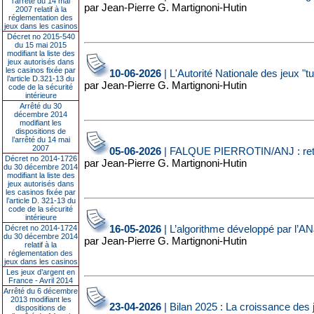
l’arrêté du 14 mai
par Jean-Pierre G. Martignoni-Hutin
2007 relatif à la
réglementation des
jeux dans les casinos
Décret no 2015-540
du 15 mai 2015
modifiant la liste des
jeux autorisés dans
les casinos fixée par
10-06-2026
| L'Autorité Nationale des jeux "t
l’article D.321-13 du
par Jean-Pierre G. Martignoni-Hutin
code de la sécurité
intérieure
Arrêté du 30
décembre 2014
modifiant les
dispositions de
l’arrêté du 14 mai
2007
05-06-2026
| FALQUE PIERROTIN/ANJ : retrai
Décret no 2014-1726
par Jean-Pierre G. Martignoni-Hutin
du 30 décembre 2014
modifiant la liste des
jeux autorisés dans
les casinos fixée par
l’article D. 321-13 du
code de la sécurité
intérieure
16-05-2026
| L’algorithme développé par l’AN
Décret no 2014-1724
du 30 décembre 2014
par Jean-Pierre G. Martignoni-Hutin
relatif à la
réglementation des
jeux dans les casinos
Les jeux d’argent en
France - Avril 2014
Arrêté du 6 décembre
2013 modifiant les
23-04-2026
| Bilan 2025 : La croissance des j
dispositions de