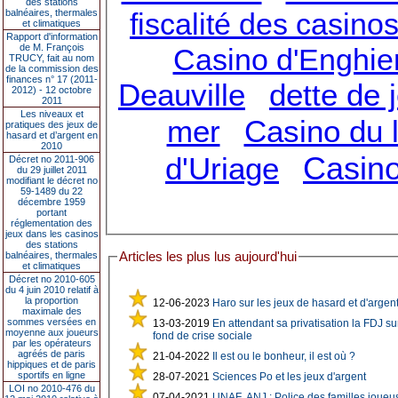
des stations
fiscalité des casino
balnéaires, thermales
et climatiques
Rapport d'information
de M. François
Casino d'Enghie
TRUCY, fait au nom
de la commission des
finances n° 17 (2011-
Deauville
dette de 
2012) - 12 octobre
2011
Les niveaux et
mer
Casino du 
pratiques des jeux de
hasard et d’argent en
2010
Casino
d'Uriage
Décret no 2011-906
du 29 juillet 2011
modifiant le décret no
59-1489 du 22
décembre 1959
portant
réglementation des
jeux dans les casinos
des stations
Articles les plus lus aujourd'hui
balnéaires, thermales
et climatiques
Décret no 2010-605
du 4 juin 2010 relatif à
la proportion
12-06-2023
Haro sur les jeux de hasard et d'argent
maximale des
sommes versées en
13-03-2019
En attendant sa privatisation la FDJ
moyenne aux joueurs
fond de crise sociale
par les opérateurs
agréés de paris
21-04-2022
Il est ou le bonheur, il est où ?
hippiques et de paris
sportifs en ligne
28-07-2021
Sciences Po et les jeux d'argent
LOI no 2010-476 du
07-04-2021
UNAF, ANJ : Police des familles joueu