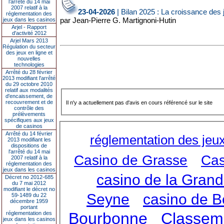
l’arrêté du 14 mai
2007 relatif à la
23-04-2026
| Bilan 2025 : La croissance des j
réglementation des
par Jean-Pierre G. Martignoni-Hutin
jeux dans les casinos
Arjel - Rapport
d'activité 2012
Arjel Mars 2013
Régulation du secteur
des jeux en ligne et
nouvelles
technologies
Arrêté du 28 février
2013 modifiant l'arrêté
du 29 octobre 2010
relatif aux modalités
d'encaissement, de
recouvrement et de
Il n'y a actuellement pas d'avis en cours référencé sur le site
contrôle des
prélèvements
spécifiques aux jeux
de casinos
Arrêté du 14 février
réglementation des jeu
2013 modifiant les
dispositions de
l'arrêté du 14 mai
Casino de Grasse
Cas
2007 relatif à la
réglementation des
jeux dans les casinos
casino de la Gran
Décret no 2012-685
du 7 mai 2012
modifiant le décret no
Seyne
casino de B
59-1489 du 22
décembre 1959
portant
Bourbonne
Classem
réglementation des
jeux dans les casinos