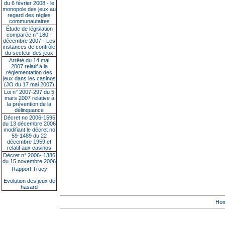
du 6 février 2008 - le
monopole des jeux au
regard des règles
communautaires
Étude de législation
comparée n° 180 -
décembre 2007 - Les
instances de contrôle
du secteur des jeux
Arrêté du 14 mai
2007 relatif à la
réglementation des
jeux dans les casinos
(JO du 17 mai 2007)
Loi n° 2007-297 du 5
mars 2007 relative à
la prévention de la
délinquance
Décret no 2006-1595
du 13 décembre 2006
modifiant le décret no
59-1489 du 22
décembre 1959 et
relatif aux casinos
Décret n° 2006- 1386
du 15 novembre 2006
Rapport Trucy
Evolution des jeux de
hasard
Ho