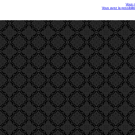
Vous r
Vous avez la possibili