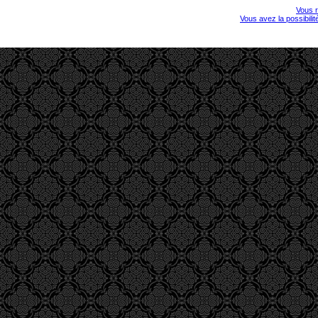
Vous r
Vous avez la possibili