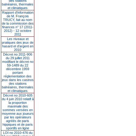
des stations
balnéaires, thermales
et climatiques
Rapport d'information
de M. François
TRUCY, fait au nom
de la commission des
finances n° 17 (2011-
2012) - 12 octobre
2011
Les niveaux et
pratiques des jeux de
hasard et d’argent en
2010
Décret no 2011-906
du 29 juillet 2011
modifiant le décret no
59-1489 du 22
décembre 1959
portant
réglementation des
jeux dans les casinos
des stations
balnéaires, thermales
et climatiques
Décret no 2010-605
du 4 juin 2010 relatif à
la proportion
maximale des
sommes versées en
moyenne aux joueurs
par les opérateurs
agréés de paris
hippiques et de paris
sportifs en ligne
LOI no 2010-476 du