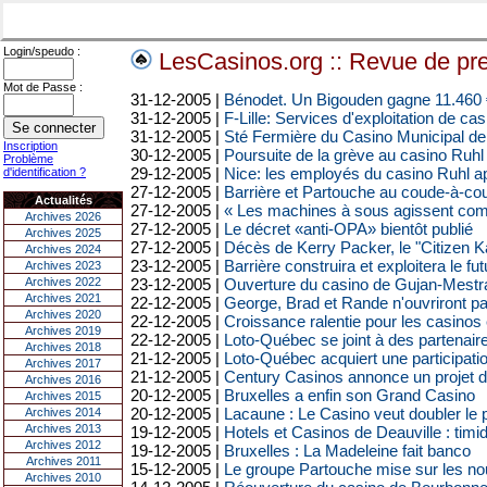
Login/speudo :
LesCasinos.org :: Revue de pr
Mot de Passe :
31-12-2005 |
Bénodet. Un Bigouden gagne 11.460 
31-12-2005 |
F-Lille: Services d'exploitation de ca
31-12-2005 |
Sté Fermière du Casino Municipal d
Inscription
30-12-2005 |
Poursuite de la grève au casino Ruhl
Problème
29-12-2005 |
Nice: les employés du casino Ruhl app
d'identification ?
27-12-2005 |
Barrière et Partouche au coude-à-co
Actualités
27-12-2005 |
« Les machines à sous agissent co
Archives 2026
27-12-2005 |
Le décret «anti-OPA» bientôt publié
Archives 2025
27-12-2005 |
Décès de Kerry Packer, le "Citizen K
Archives 2024
23-12-2005 |
Barrière construira et exploitera le
Archives 2023
Archives 2022
23-12-2005 |
Ouverture du casino de Gujan-Mestra
Archives 2021
22-12-2005 |
George, Brad et Rande n'ouvriront pas
Archives 2020
22-12-2005 |
Croissance ralentie pour les casinos
Archives 2019
22-12-2005 |
Loto-Québec se joint à des partenai
Archives 2018
21-12-2005 |
Loto-Québec acquiert une participation
Archives 2017
21-12-2005 |
Century Casinos annonce un projet 
Archives 2016
20-12-2005 |
Bruxelles a enfin son Grand Casino
Archives 2015
20-12-2005 |
Lacaune : Le Casino veut doubler le
Archives 2014
Archives 2013
19-12-2005 |
Hotels et Casinos de Deauville : timide
Archives 2012
19-12-2005 |
Bruxelles : La Madeleine fait banco
Archives 2011
15-12-2005 |
Le groupe Partouche mise sur les nou
Archives 2010