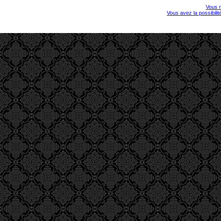
Vous r
Vous avez la possibili