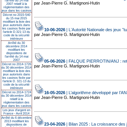
l’arrêté du 14 mai
par Jean-Pierre G. Martignoni-Hutin
2007 relatif à la
réglementation des
jeux dans les casinos
Décret no 2015-540
du 15 mai 2015
modifiant la liste des
jeux autorisés dans
les casinos fixée par
10-06-2026
| L'Autorité Nationale des jeux "t
l’article D.321-13 du
par Jean-Pierre G. Martignoni-Hutin
code de la sécurité
intérieure
Arrêté du 30
décembre 2014
modifiant les
dispositions de
l’arrêté du 14 mai
2007
05-06-2026
| FALQUE PIERROTIN/ANJ : retrai
Décret no 2014-1726
par Jean-Pierre G. Martignoni-Hutin
du 30 décembre 2014
modifiant la liste des
jeux autorisés dans
les casinos fixée par
l’article D. 321-13 du
code de la sécurité
intérieure
16-05-2026
| L’algorithme développé par l’AN
Décret no 2014-1724
du 30 décembre 2014
par Jean-Pierre G. Martignoni-Hutin
relatif à la
réglementation des
jeux dans les casinos
Les jeux d’argent en
France - Avril 2014
Arrêté du 6 décembre
2013 modifiant les
23-04-2026
| Bilan 2025 : La croissance des j
dispositions de