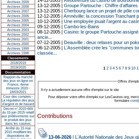
14-12-2005 |
Réouverture du casino de Bourbonne
Archives 2009
13-12-2005 |
Groupe Partouche : Chiffre d'affaire
Archives 2008
13-12-2005 |
Cherbourg lance un projet de pôle c
Archives 2007
12-12-2005 |
Amnéville: la concession Tranchant p
Archives 2006
Archives 2005
10-12-2005 |
Une employée jouait l'argent au casi
Archives 2004
09-12-2005 |
Cambo-les-Bains
Archives 2003
08-12-2005 |
Casino: le groupe Partouche assigné 
Archives 2002
ancie...
Archives 2001
07-12-2005 |
Deauville : deux relaxes pour un pok
Archives 2000
06-12-2005 |
L'Assemblée crée les "communes tour
Archives 1999
classée...
Archives 1998
Classements
2018/2019
2019/2020
1
2
3
4
5
6
7
8
9
10
1
Documentation
Rapport du marché
des jeux en ligne en
Offres d'emplo
France, 4eme
trimestre 2020 -
Il n'y a actuellement aucune offre d'emploi sur le site
18/03/2021
Cour des comptes -
Pour déposer votre offre d'emploi sur LesCasinos.org, merci
La régulation des jeux
formulaire
cont
d’argent et de hasard
Décret n° 2015-669
du 15 juin 2015 relatif
Contributions
aux prélèvements sur
le produit des jeux
dans les casinos
Arrêté du 15 mai
2015 modifiant les
dispositions de
13-06-2026
| L'Autorité Nationale des Jeux g