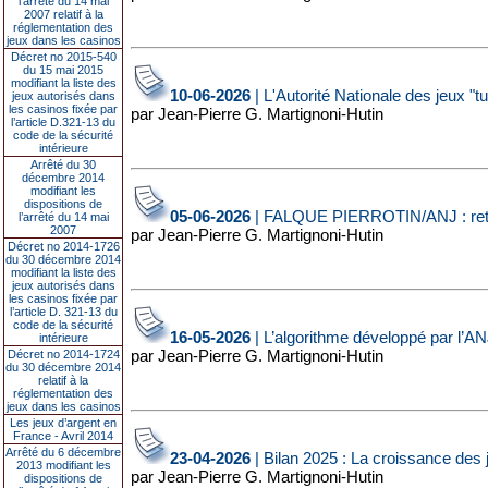
l’arrêté du 14 mai
2007 relatif à la
réglementation des
jeux dans les casinos
Décret no 2015-540
du 15 mai 2015
modifiant la liste des
10-06-2026
| L'Autorité Nationale des jeux "t
jeux autorisés dans
les casinos fixée par
par Jean-Pierre G. Martignoni-Hutin
l’article D.321-13 du
code de la sécurité
intérieure
Arrêté du 30
décembre 2014
modifiant les
dispositions de
05-06-2026
| FALQUE PIERROTIN/ANJ : retrai
l’arrêté du 14 mai
2007
par Jean-Pierre G. Martignoni-Hutin
Décret no 2014-1726
du 30 décembre 2014
modifiant la liste des
jeux autorisés dans
les casinos fixée par
l’article D. 321-13 du
code de la sécurité
16-05-2026
| L’algorithme développé par l’AN
intérieure
par Jean-Pierre G. Martignoni-Hutin
Décret no 2014-1724
du 30 décembre 2014
relatif à la
réglementation des
jeux dans les casinos
Les jeux d’argent en
France - Avril 2014
Arrêté du 6 décembre
23-04-2026
| Bilan 2025 : La croissance des j
2013 modifiant les
par Jean-Pierre G. Martignoni-Hutin
dispositions de