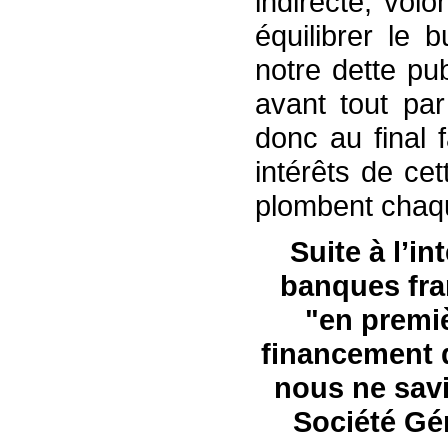
indirecte, volo
équilibrer le 
notre dette pu
avant tout par
donc au final 
intérêts de cet
plombent chaqu
S
uite à l’
banques fr
"
en premiè
financement d
nous ne savi
Société Gén