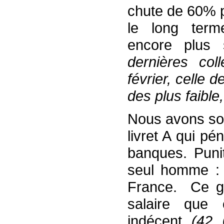
chute de 60% p
le long term
encore plus 
dernières col
février, celle 
des plus faible
Nous avons sou
livret A qui pé
banques. Punit
seul homme : 
France. Ce gr
salaire que 
indécent
(42