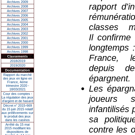
Archives 2009
rapport d'i
Archives 2008
Archives 2007
rémunératio
Archives 2006
Archives 2005
classes m
Archives 2004
Archives 2003
Archives 2002
Il
confirme
Archives 2001
Archives 2000
longtemps
:
Archives 1999
Archives 1998
France, 
Classements
2018/2019
depuis de
2019/2020
Documentation
Rapport du marché
épargnent.
des jeux en ligne en
France, 4eme
Les épargn
trimestre 2020 -
18/03/2021
Cour des comptes -
joueurs 
La régulation des jeux
d’argent et de hasard
Décret n° 2015-669
infantilisés
p
du 15 juin 2015 relatif
aux prélèvements sur
sa politiqu
le produit des jeux
dans les casinos
Arrêté du 15 mai
contre les 
2015 modifiant les
dispositions de