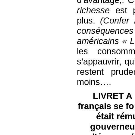
richesse
est p
plus.
(Confer 
conséquences
américains « 
les consomm
s’appauvrir, qu
restent prude
moins….
LIVRET A
français se f
était
rém
gouverneur