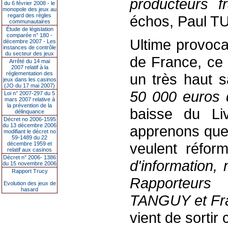
producteurs f
du 6 février 2008 - le
monopole des jeux au
regard des règles
échos, Paul T
communautaires
Étude de législation
comparée n° 180 -
Ultime provoca
décembre 2007 - Les
instances de contrôle
du secteur des jeux
de France, ce 
Arrêté du 14 mai
2007 relatif à la
réglementation des
un très haut s
jeux dans les casinos
(JO du 17 mai 2007)
50 000 euros d
Loi n° 2007-297 du 5
mars 2007 relative à
la prévention de la
baisse du Li
délinquance
Décret no 2006-1595
du 13 décembre 2006
apprenons que 
modifiant le décret no
59-1489 du 22
veulent réfor
décembre 1959 et
relatif aux casinos
Décret n° 2006- 1386
d'information,
du 15 novembre 2006
Rapport Trucy
Rapporteurs
M
Evolution des jeux de
hasard
TANGUY et Fr
vient de sortir