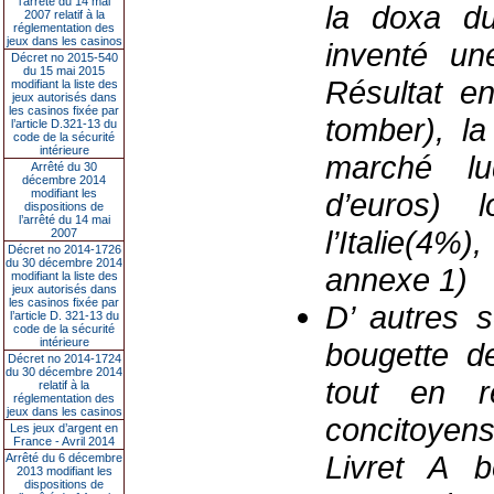
l’arrêté du 14 mai
la doxa du
2007 relatif à la
réglementation des
jeux dans les casinos
inventé un
Décret no 2015-540
du 15 mai 2015
Résultat en
modifiant la liste des
jeux autorisés dans
les casinos fixée par
tomber), la
l’article D.321-13 du
code de la sécurité
intérieure
marché lu
Arrêté du 30
décembre 2014
modifiant les
d’euros) l
dispositions de
l’arrêté du 14 mai
l’Italie(4%
2007
Décret no 2014-1726
du 30 décembre 2014
annexe 1)
modifiant la liste des
jeux autorisés dans
les casinos fixée par
D’
autres so
l’article D. 321-13 du
code de la sécurité
intérieure
bougette d
Décret no 2014-1724
du 30 décembre 2014
tout en
ren
relatif à la
réglementation des
jeux dans les casinos
concitoyen
Les jeux d’argent en
France - Avril 2014
Livret A 
Arrêté du 6 décembre
2013 modifiant les
dispositions de