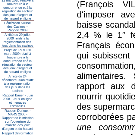
12 mai 2010 relative à
(François V
l’ouverture à la
concurrence et à la
régulation du secteur
d'imposer av
des jeux d’argent et
de hasard en ligne
baisse scandal
Fédération Suisse
des Casinos -
Rapport 2009
2,4 % le 1° fé
Arrêté du 29 juillet
2009 relatif à la
réglementation des
Français écon
jeux dans les casinos
Projet de Loi du 30
qui subissent
mars 2009 relatif à
l’ouverture à la
concurrence et à la
consommation,
régulation du secteur
des jeux d’argent et
de hasard en ligne
alimentaires.
Arrêté du 24
décembre 2008 relatif
rapport aux d
à la réglementation
des jeux dans les
casinos
nourrir quotid
Rapport Bauer - Juin
2008 - Jeux en ligne
et menaces
des supermarch
criminelles
Rapport Durieux -
corroborées pa
MARS 2008 -
Rapport de la mission
sur l’ouverture du
une consomm
marché des jeux
d’argent et de hasard
Rapport d'information