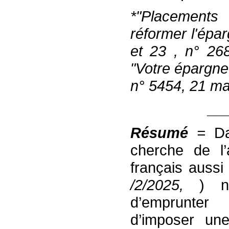
*
"Placements
réformer
l'épar
et 23 , n° 26
"Votre épargne,
n° 5454, 21 ma
__
Résumé
=
Da
cherche de l’
français aussi
/2/2025,
) n
d’emprunter 
d’imposer u