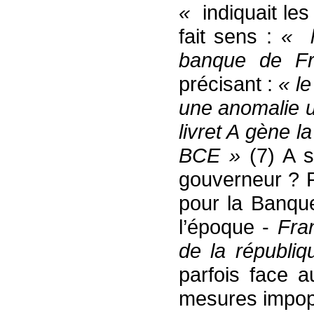
«
indiquait les 
fait sens :
« l
banque de F
précisant :
« le
une anomalie u
livret A gène l
BCE »
(7) A s
gouverneur ? P
pour la Banqu
l’époque -
Fra
de la républiq
parfois face a
mesures impopu