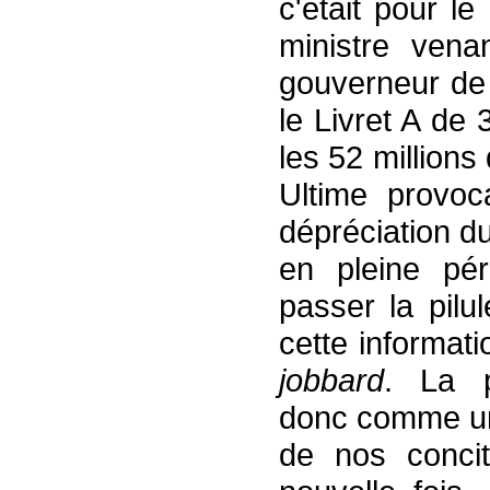
c'était pour l
ministre vena
gouverneur de
le Livret A de 
les 52 million
Ultime provoca
dépréciation du
en pleine pér
passer la pilu
cette informati
jobbard
. La pr
donc comme un
de nos conci