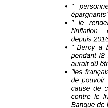
" person
épargnants"
"
l
e rende
l'inflatio
depuis 201
" Bercy a 
pendant I8 
a
urait
dû
êt
"
les frança
de pouvoir 
cause de c
contre le l
Banque de 