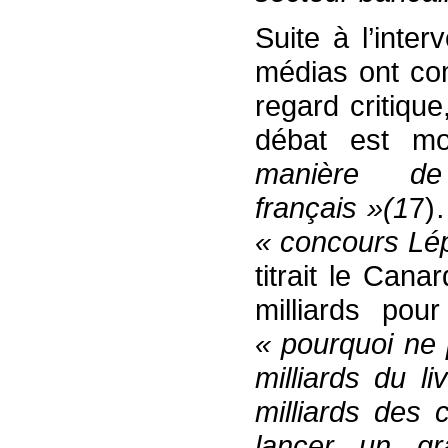
Suite à l’inter
médias ont c
regard critiqu
débat est m
manière de
français »(1
7)
« concours Lép
titrait le Can
milliards pour
« pourquoi ne 
milliards du 
milliards des 
lancer un g