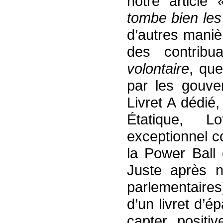
notre article
tombe bien les
d’autres mani
des contrib
volontaire
, que
par les gouv
Livret A dédié
Étatique, L
exceptionnel c
la Power Ball 
Juste après n
parlementaires
d’un livret d’é
capter positi