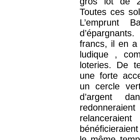
gros lot de 2
Toutes ces sol
L’emprunt Ba
d’épargnants. 
francs, il en a
ludique , com
loteries. De te
une forte acce
un cercle ver
d’argent d
redonneraie
relancerai
bénéficieraient
le même temps