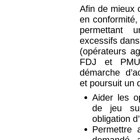
Afin de mieux 
en conformité,
permettant u
excessifs dans
(opérateurs ag
FDJ et PMU).
démarche d’a
et poursuit un d
Aider les o
de jeu su
obligation d’
Permettre a
demandé a