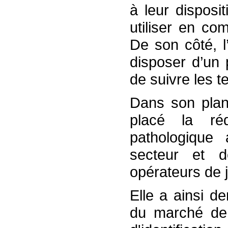
à leur disposi
utiliser en co
De son côté, l
disposer d’un 
de suivre les 
Dans son plan
placé la ré
pathologique
secteur et d
opérateurs de 
Elle a ainsi d
du marché de r