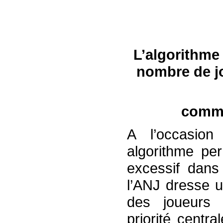
L’algorithme
nombre de jo
commu
A l’occasio
algorithme per
excessif dans
l’ANJ dresse un
des joueurs e
priorité centr