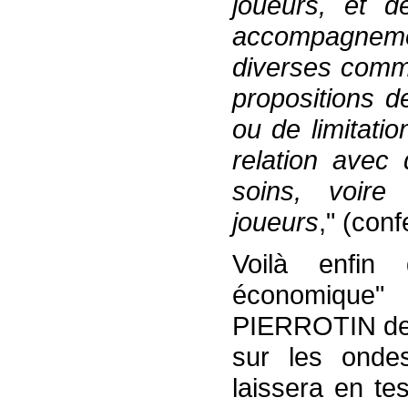
joueurs, et 
accompagnem
diverses comm
propositions 
ou de limitati
relation avec
soins, voir
joueurs
," (con
Voilà enfin
économique" 
PIERROTIN depu
sur les onde
laissera en te