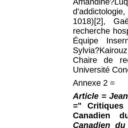
Amandine?Lu
d'addictolog
1018)[2], Gaë
recherche hos
Équipe Inse
Sylvia?Kairouz
Chaire de re
Université Con
Annexe 2 =
Article =
Jean
=
"
Critiques 
Canadien 
Canadien du 