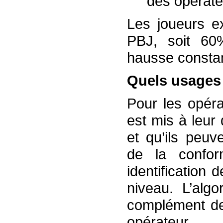
des opérate
Les joueurs e
PBJ, soit 60
hausse consta
Quels usages 
Pour les opérat
est mis à leur
et qu’ils peuv
de la confor
identification 
niveau. L’algo
complément de
opérateur.