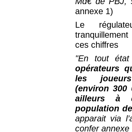
Md€ de PBJ, s
annexe 1)
Le régulat
tranquillement
ces chiffres
"
En tout état
opérateurs qu
les joueur
(environ 300 
ailleurs à 
population d
apparait via l
confer annexe 