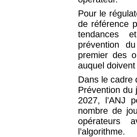
Pour le régulat
de référence p
tendances et
prévention du
premier des ob
auquel doivent 
Dans le cadre 
Prévention du 
2027, l’ANJ p
nombre de jou
opérateurs 
l’algorithme.