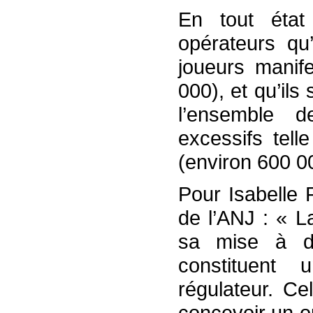
En tout état
opérateurs qu’
joueurs manif
000), et qu’ils
l’ensemble d
excessifs telle
(environ 600 0
Pour Isabelle
de l’ANJ : « La
sa mise à di
constituent
régulateur. Ce
concevoir un o