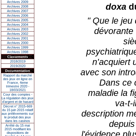
Archives 2009
doxa
d
Archives 2008
Archives 2007
Archives 2006
" Que le jeu
Archives 2005
Archives 2004
dévorante 
Archives 2003
Archives 2002
siè
Archives 2001
Archives 2000
Archives 1999
psychiatriqu
Archives 1998
Classements
n'acquiert 
2018/2019
2019/2020
avec son intro
Documentation
Rapport du marché
des jeux en ligne en
Dans ce 
France, 4eme
trimestre 2020 -
maladie la f
18/03/2021
Cour des comptes -
La régulation des jeux
va-t-
d’argent et de hasard
Décret n° 2015-669
du 15 juin 2015 relatif
description m
aux prélèvements sur
le produit des jeux
depuis 
dans les casinos
Arrêté du 15 mai
2015 modifiant les
l'évidence pl
dispositions de