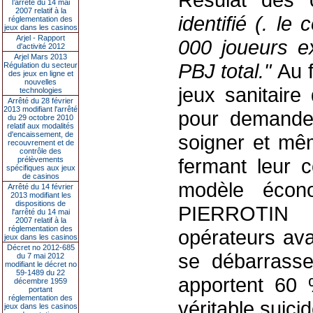
l’arrêté du 14 mai
2007 relatif à la
identifié (. le
réglementation des
jeux dans les casinos
Arjel - Rapport
000 joueurs e
d'activité 2012
Arjel Mars 2013
PBJ total."
Au f
Régulation du secteur
des jeux en ligne et
nouvelles
jeux sanitaire
technologies
Arrêté du 28 février
2013 modifiant l'arrêté
pour demander
du 29 octobre 2010
relatif aux modalités
d'encaissement, de
soigner et mê
recouvrement et de
contrôle des
fermant leur c
prélèvements
spécifiques aux jeux
de casinos
modèle écon
Arrêté du 14 février
2013 modifiant les
dispositions de
PIERROTIN 
l'arrêté du 14 mai
2007 relatif à la
réglementation des
opérateurs avan
jeux dans les casinos
Décret no 2012-685
se débarrasser
du 7 mai 2012
modifiant le décret no
59-1489 du 22
apportent 60 %
décembre 1959
portant
réglementation des
véritable suic
jeux dans les casinos