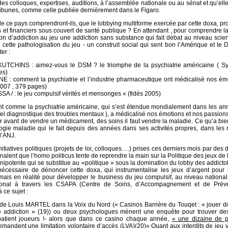
des colloques, expertises, auditions, à l’assemblée nationale ou au sénat et qu’ell
ribunes, comme celle publiée dernièrement dans le Figaro.
e ce pays comprendront-ils, que le lobbying multiforme exercée par cette doxa, p
s et financiers sous couvert de santé publique ? En attendant , pour comprendre la
ion d’addiction au jeu une addiction sans substance qui fait débat au niveau scient
 cette pathologisation du jeu - un construit social qui sent bon l’Amérique et le
er :
KUTCHINS : aimez-vous le DSM ? le triomphe de la psychiatrie américaine ( Sy
es)
E : comment la psychiatrie et l’industrie pharmaceutique ont médicalisé nos ém
007 , 379 pages)
A / : le jeu compulsif vérités et mensonges « (fidés 2005)
t comme la psychiatrie américaine, qui s’est étendue mondialement dans les an
el diagnostique des troubles mentaux ), a médicalisé nos émotions et nos passions
r avant de vendre un médicament, des soins il faut vendre la maladie. Ce qu’a bi
ogie maladie qui le fait depuis des années dans ses activités propres, dans les
l’ANJ.
nitiatives politiques (projets de loi, colloques….) prises ces derniers mois par des 
nalent que l’homo politicus tente de reprendre la main sur la Politique des jeux de 
nipotente qui se substitue au «politique » sous la domination du lobby des addictol
écessaire de dénoncer cette doxa, qui instrumentalise les jeux d’argent pour s
 mais en réalité pour développer le business du jeu compulsif, au niveau national
gional à travers les CSAPA (Centre de Soins, d’Accompagnement et de Prév
 ce sujet :
nt de Louis MARTEL dans la Voix du Nord (« Casinos Barrière du Touqet : « jouer do
e addiction » (19)) ou deux psychologues mènent une enquête pour trouver des 
atient joueurs !- alors que dans ce casino chaque année,
« une dizaine de 
mandent une limitation volontaire d’accès (LVA)(20)» Quant aux interdits de jeu v