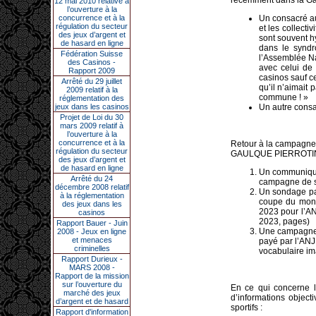
récemment dans la G
12 mai 2010 relative à
l’ouverture à la
concurrence et à la
Un consacré aux
régulation du secteur
et les collecti
des jeux d’argent et
sont souvent hy
de hasard en ligne
dans le synd
Fédération Suisse
l’Assemblée Na
des Casinos -
avec celui de
Rapport 2009
casinos sauf c
Arrêté du 29 juillet
qu’il n’aimait
2009 relatif à la
commune ! »
réglementation des
jeux dans les casinos
Un autre consa
Projet de Loi du 30
mars 2009 relatif à
l’ouverture à la
concurrence et à la
Retour à la campagne d
régulation du secteur
GAULQUE PIERROTIN p
des jeux d’argent et
de hasard en ligne
Un communiqué q
Arrêté du 24
campagne de se
décembre 2008 relatif
Un sondage payé
à la réglementation
coupe du monde
des jeux dans les
2023 pour l’AN
casinos
2023, pages)
Rapport Bauer - Juin
Une campagne d
2008 - Jeux en ligne
et menaces
payé par l’ANJ 
criminelles
vocabulaire im
Rapport Durieux -
MARS 2008 -
Rapport de la mission
sur l’ouverture du
En ce qui concerne 
marché des jeux
d’informations object
d’argent et de hasard
sportifs :
Rapport d'information