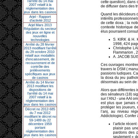
l’arrêté du 14 mai
cette question), dans 
2007 relatif à la
de diffuser dans des t
réglementation des
jeux dans les casinos
Quand les décideurs d
Arjel - Rapport
intérêts professionnel
d'activité 2012
de cette doxa ; la not
Arjel Mars 2013
contexte historique de
Régulation du secteur
élus pourraient consult
des jeux en ligne et
nouvelles
S. KIRK & H. 
technologies
1998, 424 pag
Arrêté du 28 février
Christophe LAN
2013 modifiant l'arrêté
du 29 octobre 2010
Flammarion , 2
relatif aux modalités
A. JACOB SUISS
d'encaissement, de
recouvrement et de
Ces ouvrages montren
contrôle des
travers le DSM ( manu
prélèvements
passions ludiques. Ca
spécifiques aux jeux
la doxa du jeu pathol
de casinos
désormais au sein de 
Arrêté du 14 février
2013 modifiant les
dispositions de
Alors que différentes i
l'arrêté du 14 mai
des sénateurs (18) sig
2007 relatif à la
sur l’ANJ - une AAI om
réglementation des
est plus que jamais n
jeux dans les casinos
protéger les joueurs,
Décret no 2012-685
l’anj, au niveau ré
du 7 mai 2012
Addictologie). Confer à
modifiant le décret no
59-1489 du 22
l’article réce
décembre 1959
portant
plaisir pas un
réglementation des
pardons des p
jeux dans les casinos
seulement »
de