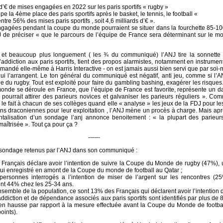
 d’€ de mises engagées en 2022 sur les paris sportifs « rugby »
pe la 4ème place des paris sportifs après le basket, le tennis, le football «
ntre 56% des mises paris sportifs , soit 4,6 milliards d’€ ».
gagées pendant la coupe du monde pourraient se situer dans la fourchette 85-10
NJ de préciser « que le parcours de l’équipe de France sera déterminant sur le m
 et beaucoup plus longuement ( les ¾ du communiqué) l’ANJ tire la sonnette 
’addiction aux paris sportifs, tient des propos alarmistes, notamment en instrument
andé elle-même à Harris Interactive - on est jamais aussi bien servi que par soi
qui l’arrangent. Le ton général du communiqué est négatif, anti jeu, comme si l’A
e du rugby. Tout est exploité pour faire du gambling bashing, exagérer les risque
monde se déroule en France, que l’équipe de France est favorite, représente un 
 pourrait attirer des parieurs novices et galvaniser les parieurs réguliers ». C
le fait à chacun de ses collèges quand elle « analyse » les jeux de la FDJ pour les
ons draconiennes pour leur exploitation , l’ANJ mène un procès à charge. Mais apr
entalisation d’un sondage l’anj annonce benoitement : « la plupart des parieur
maîtrisée ». Tout ça pour ça ?
------
 sondage retenus par l’ANJ dans son communiqué :
s Français déclare avoir l’intention de suivre la Coupe du Monde de rugby (47%),
lui enregistré en amont de la Coupe du monde de football au Qatar ;
ersonnes interrogés a l’intention de miser de l’argent sur les rencontres (25
eint 44% chez les 25-34 ans.
semble de la population, ce sont 13% des Français qui déclarent avoir l’intention d
ddiction et de dépendance associés aux paris sportifs sont identifiés par plus de 
en hausse par rapport à la mesure effectuée avant la Coupe du Monde de footbal
oints).