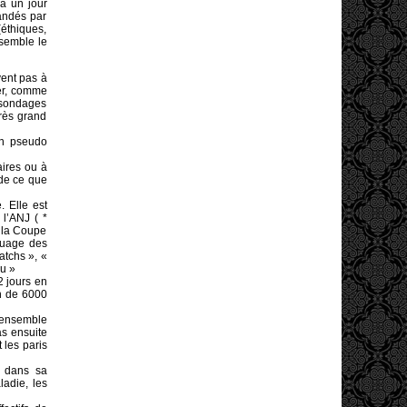
ra un jour
andés par
éthiques,
 semble le
vent pas à
ler, comme
 sondages
très grand
on pseudo
aires ou à
 de ce que
 Elle est
 l’ANJ ( *
? la Coupe
nuage des
atchs », «
eu »
 jours en
on de 6000
l’ensemble
as ensuite
 les paris
e dans sa
ladie, les