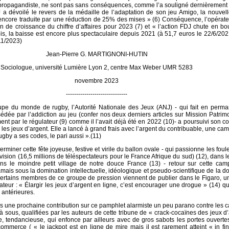
propagandiste, ne sont pas sans conséquences, comme l’a souligné dernièrement 
a dévoilé le revers de la médaille de l’adaptation de son jeu Amigo, la nouvel
 encore traduite par une réduction de 25% des mises » (6) Conséquence, l’opérate
n de croissance du chiffre d’affaires pour 2023 (7) et « l’action FDJ chute en bo
s, la baisse est encore plus spectaculaire depuis 2021 (à 51,7 euros le 22/6/2021
/11/2023)
Jean-Pierre G. MARTIGNONI-HUTIN
Sociologue, université Lumière Lyon 2, centre Max Weber UMR 5283
novembre 2023
------------------------------
oupe du monde de rugby, l’Autorité Nationale des Jeux (ANJ) - qui fait en perm
dée par l’addiction au jeu (confer nos deux derniers articles sur Mission Patrim
nt par le régulateur (9) comme il l’avait déjà été en 2022 (10)- a poursuivi son 
e les jeux d’argent. Elle a lancé à grand frais avec l’argent du contribuable, une c
rugby a ses codes, le pari aussi ».(11)
erminer cette fête joyeuse, festive et virile du ballon ovale - qui passionne les foul
évision (16,5 millions de téléspectateurs pour le France Afrique du sud) (12), dans l
ans le moindre petit village de notre douce France (13) - retour sur cette ca
amais sous la domination intellectuelle, idéologique et pseudo-scientifique de la d
ertains membres de ce groupe de pression viennent de publier dans le Figaro, u
cateur : « Élargir les jeux d’argent en ligne, c’est encourager une drogue » (14) qu
 antérieures.
 une prochaine contribution sur ce pamphlet alarmiste un peu parano contre les 
à sous, qualifiées par les auteurs de cette tribune de « crack-cocaïnes des jeux d’
nte, tendancieuse, qui enfonce par ailleurs avec de gros sabots les portes ouvert
merce ( « le jackpot est en ligne de mire mais il est rarement atteint « in fin