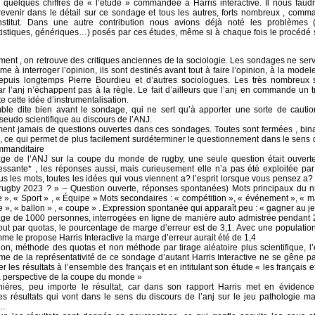
e quelques chiffres de « l’étude » commandée à Harris interactive. Il nous faud
evenir dans le détail sur ce sondage et tous les autres, forts nombreux , comm
titut. Dans une autre contribution nous avions déjà noté les problèmes (
tistiques, génériques…) posés par ces études, même si à chaque fois le procédé
nt , on retrouve des critiques anciennes de la sociologie. Les sondages ne ser
e à interroger l’opinion, ils sont destinés avant tout à faire l’opinion, à la mode
depuis longtemps Pierre Bourdieu et d’autres sociologues. Les très nombreux
l’anj n’échappent pas à la règle. Le fait d’ailleurs que l’anj en commande un 
 cette idée d’instrumentalisation.
le dite bien avant le sondage, qui ne sert qu’à apporter une sorte de cauti
 pseudo scientifique au discours de l’ANJ.
ement jamais de questions ouvertes dans ces sondages. Toutes sont fermées , bin
s, ce qui permet de plus facilement surdéterminer le questionnement dans le sens
mmanditaire
ge de l’ANJ sur la coupe du monde de rugby, une seule question était ouverte.
éressante* , les réponses aussi, mais curieusement elle n’a pas été exploitée par
us les mots, toutes les idées qui vous viennent a? l’esprit lorsque vous pensez a
ugby 2023 ? » – Question ouverte, réponses spontanées) Mots principaux du 
e », « Sport » , « Équipe » Mots secondaires : « compétition », « événement », « m
ire », « ballon » , « coupe » . Expression spontanée qui apparaît peu : « gagner au j
e de 1000 personnes, interrogées en ligne de manière auto admistrée pendant 2
out par quotas, le pourcentage de marge d’erreur est de 3,1. Avec une populati
e le propose Harris Interactive la marge d’erreur aurait été de 1,4
ion, méthode des quotas et non méthode par tirage aléatoire plus scientifique, 
me de la représentativité de ce sondage d’autant Harris Interactive ne se gêne p
r les résultats à l’ensemble des français et en intitulant son étude « les français et
la perspective de la coupe du monde »
ières, peu importe le résultat, car dans son rapport Harris met en évidenc
les résultats qui vont dans le sens du discours de l’anj sur le jeu pathologie ma
u…