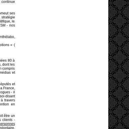
e continue
romeut ses
 stratégie
ifique, le
 DSM - nos
nthélabo,
otions « (
nées 80 à
, dont les
en compris
 médias et
députés et
la France,
ogues - il
oi-disant
 à travers
ention en
it être un
clients -
personnes
olontaire,