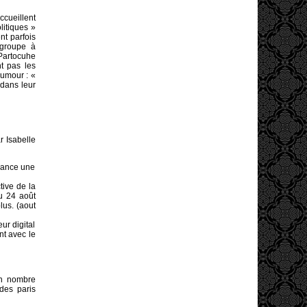
ccueillent
litiques »
nt parfois
 groupe à
 Partocuhe
t pas les
humour : «
 dans leur
r Isabelle
 lance une
tive de la
u 24 août
lus. (aout
ur digital
nt avec le
in nombre
 des paris