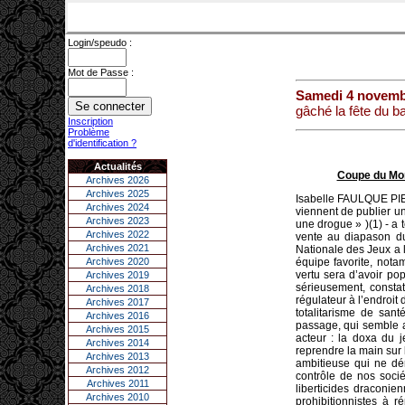
Login/speudo :
Mot de Passe :
Samedi 4 novemb
gâché la fête du ba
Inscription
Problème
d'identification ?
Actualités
Coupe du Mond
Archives 2026
Archives 2025
Isabelle FAULQUE PIER
Archives 2024
viennent de publier un
Archives 2023
une drogue » )(1) - a 
Archives 2022
vente au diapason du
Archives 2021
Nationale des Jeux a 
Archives 2020
équipe favorite, nota
vertu sera d’avoir pop
Archives 2019
sérieusement, consta
Archives 2018
régulateur à l’endroit 
Archives 2017
totalitarisme de san
Archives 2016
passage, qui semble a
Archives 2015
acteur : la doxa du j
Archives 2014
reprendre la main sur 
Archives 2013
ambitieuse qui ne dé
Archives 2012
contrôle de nos soci
Archives 2011
liberticides draconi
Archives 2010
prohibitionnistes à r