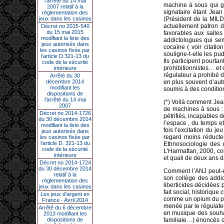
l’arrêté du 14 mai
machine à sous qui g
2007 relatif à la
signataire étant Jea
réglementation des
jeux dans les casinos
(Président de la MILDT
actuellement patron de
Décret no 2015-540
du 15 mai 2015
favorables aux salles
modifiant la liste des
addictologues qui se
jeux autorisés dans
cocaïne ( voir citati
les casinos fixée par
souligne-t-elle les pud
l’article D.321-13 du
Ils participent pour
code de la sécurité
prohibitionnistes… et
intérieure
régulateur a prohibé 
Arrêté du 30
décembre 2014
en plus souvent d’aut
modifiant les
soumis à des conditio
dispositions de
l’arrêté du 14 mai
(*) Voilà comment Jean
2007
de machines à sous : 
Décret no 2014-1726
pétrifiés, incapables 
du 30 décembre 2014
l’espace , du temps e
modifiant la liste des
fois l’excitation du j
jeux autorisés dans
regard moins réducte
les casinos fixée par
l’article D. 321-13 du
Ethnosociologie des 
code de la sécurité
L'Harmattan, 2000, co
intérieure
et quali de deux ans d
Décret no 2014-1724
du 30 décembre 2014
Comment l’ANJ peut-el
relatif à la
son collège des addic
réglementation des
liberticides décidées
jeux dans les casinos
fait social, historiqu
Les jeux d’argent en
comme un opium du peu
France - Avril 2014
menée par le régulate
Arrêté du 6 décembre
en musique des souhai
2013 modifiant les
dispositions de
familiale…) énoncés d