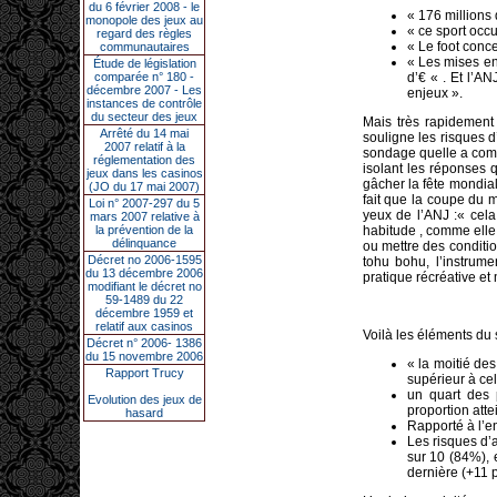
du 6 février 2008 - le
« 176 millions
monopole des jeux au
« ce sport occu
regard des règles
« Le foot conce
communautaires
« Les mises en
Étude de législation
comparée n° 180 -
d’€ « . Et l’A
décembre 2007 - Les
enjeux ».
instances de contrôle
du secteur des jeux
Mais très rapidement
Arrêté du 14 mai
souligne les risques d
2007 relatif à la
sondage quelle a comm
réglementation des
isolant les réponses 
jeux dans les casinos
gâcher la fête mondial
(JO du 17 mai 2007)
fait que la coupe du 
Loi n° 2007-297 du 5
yeux de l’ANJ :« cela
mars 2007 relative à
la prévention de la
habitude , comme elle 
délinquance
ou mettre des conditi
Décret no 2006-1595
tohu bohu, l’instrum
du 13 décembre 2006
pratique récréative et 
modifiant le décret no
59-1489 du 22
décembre 1959 et
relatif aux casinos
Voilà les éléments du
Décret n° 2006- 1386
du 15 novembre 2006
« la moitié de
Rapport Trucy
supérieur à ce
un quart des p
Evolution des jeux de
proportion att
hasard
Rapporté à l’en
Les risques d’a
sur 10 (84%), 
dernière (+11 p