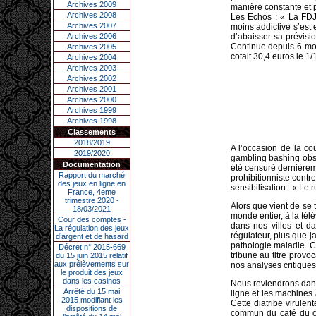
Archives 2009
manière constante et 
Archives 2008
Les Echos : « La FDJ 
Archives 2007
moins addictive s’est
Archives 2006
d’abaisser sa prévisio
Continue depuis 6 moi
Archives 2005
cotait 30,4 euros le 1
Archives 2004
Archives 2003
Archives 2002
Archives 2001
Archives 2000
Archives 1999
Archives 1998
Classements
2018/2019
A l’occasion de la c
2019/2020
gambling bashing obsé
Documentation
été censuré dernièreme
Rapport du marché
prohibitionniste contr
des jeux en ligne en
sensibilisation : « Le 
France, 4eme
trimestre 2020 -
Alors que vient de se t
18/03/2021
monde entier, à la tél
Cour des comptes -
dans nos villes et d
La régulation des jeux
régulateur, plus que j
d’argent et de hasard
pathologie maladie. C
Décret n° 2015-669
tribune au titre provo
du 15 juin 2015 relatif
aux prélèvements sur
nos analyses critiques
le produit des jeux
dans les casinos
Nous reviendrons dans
Arrêté du 15 mai
ligne et les machines 
2015 modifiant les
Cette diatribe virule
dispositions de
commun du café du com