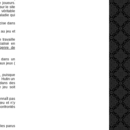
e joueurs.
sur le site
véritable
aladie qui
cise dans
 au jeu et
 travaille
ialisé en
genre de
é dans un
aux jeux (
e, puisque
i Hutin un
 dans des
 jeu soit
onnaît pas
jeu et n’y
confrontés
cles parus