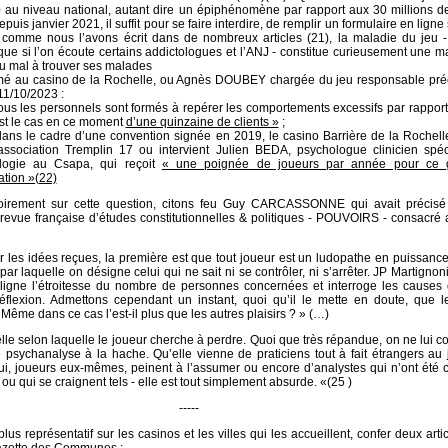
0 au niveau national, autant dire un épiphénomène par rapport aux 30 millions d
puis janvier 2021, il suffit pour se faire interdire, de remplir un formulaire en ligne 
 comme nous l’avons écrit dans de nombreux articles (21), la maladie du jeu - 
ue si l’on écoute certains addictologues et l’ANJ - constitue curieusement une m
u mal à trouver ses malades
rmé au casino de la Rochelle, ou Agnès DOUBEY chargée du jeu responsable pré
1/10/2023 :
ous les personnels sont formés à repérer les comportements excessifs par rapport
st le cas en ce moment
d’une quinzaine de clients »
;
ans le cadre d’une convention signée en 2019, le casino Barrière de la Rochelle
association Tremplin 17 ou intervient Julien BEDA, psychologue clinicien spéc
ologie au Csapa, qui reçoit
« une poignée de joueurs par année pour ce 
ation »(22)
soirement sur cette question, citons feu Guy CARCASSONNE qui avait précis
revue française d’études constitutionnelles & politiques - POUVOIRS - consacré 
r les idées reçues, la première est que tout joueur est un ludopathe en puissanc
par laquelle on désigne celui qui ne sait ni se contrôler, ni s’arrêter. JP Martignon
uligne l’étroitesse du nombre de personnes concernées et interroge les causes
éflexion. Admettons cependant un instant, quoi qu’il le mette en doute, que le
 Même dans ce cas l’est-il plus que les autres plaisirs ? » (…)
elle selon laquelle le joueur cherche à perdre. Quoi que très répandue, on ne lui c
 psychanalyse à la hache. Qu’elle vienne de praticiens tout à fait étrangers au 
i, joueurs eux-mêmes, peinent à l’assumer ou encore d’analystes qui n’ont été 
ou qui se craignent tels - elle est tout simplement absurde. «(25 )
-----
lus représentatif sur les casinos et les villes qui les accueillent, confer deux arti