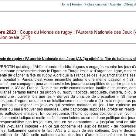
Home
|
Forum
|
Fiches casinos
|
Agenda
|
Offres d
re 2023
: Coupe du Monde de rugby : l’Autorité Nationale des Jeux 
llon ovale (1
)
e de rugby : l’Autorité Nationale des Jeux (ANJ)a gâché la fête du ballon oval
ROTIN qui dirige l’ANJ entourée d’addictologues « engagés »contre les jeux d’a
e tribune provocatrice dans le Figaro : « Élargir les jeux d’argent en ligne, c’est 
tenté de gâcher la fête du rugby. Alors que la Française des jeux affichait dans ses
 mondial « Pariez, c’est vibrer ensemble autour d’une même passion « ( 2) , l
lancé une campagne pour admonester les joueurs susceptibles de parier pour sou
mment le XV de France. Retour sur cette communication inutile et couteuse, don
ularisé certains termes du jargon du rugby : cocotte, biscouette, chistera, pilou p
tons une nouvelle fois que les « dérives du principe de précaution « (3) mené
des jeux d’argent, entraine « un totalitarisme de la morale » (4) - « tu ne joueras poi
té publique, soigner les joueurs qui seraient malades du jeu. Une curieuse m
voir du mal à trouver ses malades. Cette pathologie supposée, profite en réalité
eu pathologie maladie. En conséquence, l’homo politicus doit continuer (voir n
l’économie ludique et mettre enfin l’homo ludens au cœur d’une politique des jeux
responsabilise pas les joueurs, tout en se demandant : « jusqu’au peut-on alle
étés ?»(5)sans imposer - en ce qui concerne les jeux de hasard - de nouvelle
ennes, kafkaïenne comme le fait l’ANJ à chacun de ses collèges. Ces « décisi
épétition de l’ANJ, cette pathologisation des jeux d’argent imposée par le rég