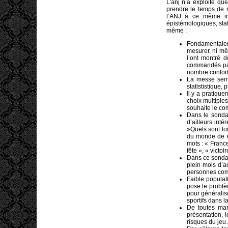
L’anj n’a exploité qu
prendre le temps de r
l’ANJ à ce même ins
épistémologiques, sta
même :
Fondamentaleme
mesurer, ni mêm
l’ont montré 
commandés par 
nombre conforte
La messe semb
statististique,
Il y a pratiqu
choix multiple
souhaite le co
Dans le sonda
d’ailleurs int
»Quels sont to
du monde de r
mots : « Franc
fête », « victo
Dans ce sondag
plein mois d’a
personnes comm
Faible populat
pose le problè
pour généralise
sportifs dans 
De toutes man
présentation, 
risques du je