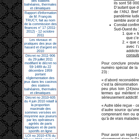
des stations
ils sont 58 00
balnéaires, thermales
D’autant que de
et climatiques
de l’ANJ. Bref
Rapport d'information
pandémie ludiq
de M. François
TRUCY, fait au nom
semble avoir d
de la commission des
Constat confi
finances n° 17 (2011-
Sud-Ouest du 1
2012) - 12 octobre
que « t
2011
que c’e
Les niveaux et
« que d
pratiques des jeux de
avec l’
hasard et d’argent en
addict
2010
consult
Décret no 2011-906
du 29 juillet 2011
modifiant le décret no
Pour conclure provi
59-1489 du 22
numéro spécial de la 
décembre 1959
23) :
portant
réglementation des
« d’abord reconsidére
jeux dans les casinos
c’est la dénomination 
des stations
peu plus loin (24)so
balnéaires, thermales
et climatiques
termes qui méritent r
sérieusement addictif.
Décret no 2010-605
du 4 juin 2010 relatif à
la proportion
« Autre idée reçue - c
maximale des
d’autre source qu’une
sommes versées en
comprenant rien ou qu
moyenne aux joueurs
qu’à de vrais malades 
par les opérateurs
agréés de paris
hippiques et de paris
sportifs en ligne
Pour avoir un regard p
LOI no 2010-476 du