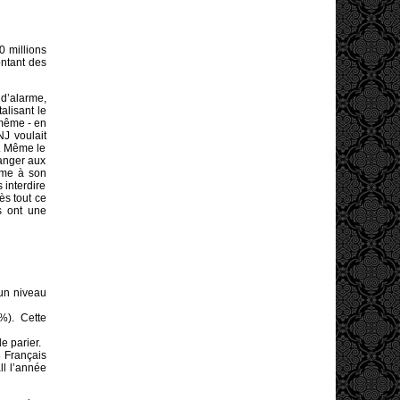
0 millions
ontant des
d’alarme,
alisant le
-même - en
NJ voulait
s. Même le
danger aux
omme à son
 interdire
ès tout ce
s ont une
 un niveau
%). Cette
e parier.
8 Français
l l’année