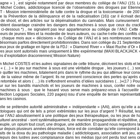
agne » ) , est signée notamment par deux membres du collège de l’ANJ (15). L
n Michel Costes, addictologue licencié de l’observatoire des drogues par Etien
 - Mission interministérielle de lutte contre la drogue et la toxicomanie - de 20
 la Prévention de la délinquance et de la radicalisation (16)) car il écrivait de
 de shoot, et des articles sur la dépénalisation du cannabis. Mais curieusemen
mblent davantage craindre les dangers des machines à sous que ceux du crack
on ci-dessous *) , ne signalent pas leur appartenance au collège de l’ANJ. Cette 
eurs de jeunes filles et la modestie de leurs auteurs, ou cache-t-elle des conflits d
tant chaque mois aux « décisions » du Collège de l’ANJ et à ses nombreuses mes
 désormais parfois directement prohibitionnistes. Dans son collège du 21 Septembr
deux jeux de grattage en ligne de la FDJ : « Diamond River » « Maxi Ruche d’Or » 
res jeux sont autorisés mais uniquement à titre expérimental (MAXI BLACKJACK »
ns d’exploitation draconiennes( Mission Nature)
 Michel COSTES et les autres signataires de cette tribune, décrivent les slots et l
« (…) « le jeu sur machine à sous est une véritable drogue , les joueurs (…) s
de quitter les machines, totalement pris dans le rythme du jeu qui atténue leur con
t de la valeur même de l’argent. Ils ne prennent conscience des pertes qu’après
eu retombée et alors ( …) ils s’effondrent envahis d’idées suicidaires (…)»(17 ) Pou
ur sur les bandits manchots et les joueurs de machines à sous, confer notre ou
machines à sous : que le hasard vous serve mais préparez-vous à l'accueillir "
llection Logiques Sociales, 220 pages) issu d’une enquête de terrain représentat
ans les casinos.
le se prétendre autorité administrative « indépendante » (AAI), alors qu’elle a 
tologues qui ont de tels a priori extrémistes sur les jeux d’argent ? Résultat, l
 par l’ANJ aboutissement à une politique des jeux thérapeutique, ou les jeux de h
e culturel ancestral - sont systématiquement, de manière propagandiste et répétitive,
ple, un opium tout court, une drogue, une addiction. Et quand nous regardons la
ur depuis plusieurs années désormais, force est de constater qu’elle correspond 
ts de la doxa du jeu pathologie maladie ( addictologues, association anti jeu, a
epuis des lustres avec complaisance dans les médias (qui ont perdu tout sens cr