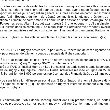
azette des Communes :
 villes casinos : « de véritables locomotives économiques pour les villes qui les a
vités concernées « (26) Interrogé pour ce dossier nous avons rappelés que les « po
pocrites sur les jeux d’argent en général et sur les casinos en particulier et tombe
rome Alain Bocquet, du nom du député communiste, longtemps président du
tionale et maire de saint Amand les eaux, un des bastions historiques du groupe
 Forges les eaux. Alain Bocquet ayant précisé à une époque « qu’ils n’aimaien
elui installé dans sa commune », ce à quoi Isidore Partouche avait répondu avec 
 pas les communistes sauf ceux qui autorisent l’implantation d’un casino Partouche
cré à Enghien : « Une ville, un emblème : Enghien les bains et son casino »(27)
------
e l’ANJ : « Le rugby a ses codes, le pari aussi ».L’opération de com diligentée pa
our essayer de gâcher la coupe du monde de Ruby comportait :
ui a fait la une du site de l’anj = « Le rugby a ses codes, le pari aussi » : l’ANJ
nsibilisation »( anj, 2 pages,7/9/2023) confer annexe 1
 par l’ANJ à l’institut Harris : « Les français et les paris sportifs dans la perspec
 de rugby » 1[i]Enquête Toluna – Harris Interactive réalisée en ligne du 22 a
J. Échantillon de 1 002 personnes représentatif des Français âgés de 18 ans et p
e sensibilisation diffusée en social ads (28)sur Snapchat et en affichage extérie
à l’agence Rosbeef ( !) qui admonestre de rugby et interpelle le parieur « en joua
agé du rugby ».
---------
le communiqué, l’ANJ donne laconiquement dans un premier temps, un certa
ives et prospectives sur les paris « rugby », qui représentent une part riquiqui