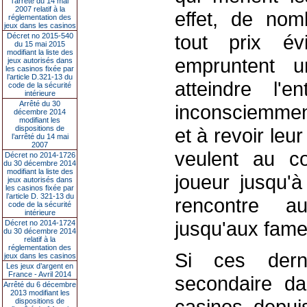
l’arrêté du 14 mai
2007 relatif à la
effet, de nom
réglementation des
jeux dans les casinos
tout prix év
Décret no 2015-540
du 15 mai 2015
modifiant la liste des
empruntent u
jeux autorisés dans
les casinos fixée par
l’article D.321-13 du
atteindre l'e
code de la sécurité
intérieure
Arrêté du 30
inconsciemment
décembre 2014
modifiant les
dispositions de
et à revoir leu
l’arrêté du 14 mai
2007
veulent au co
Décret no 2014-1726
du 30 décembre 2014
modifiant la liste des
joueur jusqu'à
jeux autorisés dans
les casinos fixée par
l’article D. 321-13 du
rencontre a
code de la sécurité
intérieure
jusqu'aux fam
Décret no 2014-1724
du 30 décembre 2014
relatif à la
réglementation des
Si ces dern
jeux dans les casinos
Les jeux d’argent en
France - Avril 2014
secondaire da
Arrêté du 6 décembre
2013 modifiant les
casinos depuis
dispositions de