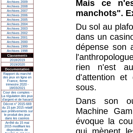
Mais ce n'e
Archives 2009
Archives 2008
manchots". Ex
Archives 2007
Archives 2006
Archives 2005
Du sol au plafo
Archives 2004
Archives 2003
Archives 2002
dans un casino
Archives 2001
Archives 2000
dépense son a
Archives 1999
Archives 1998
l'anthropologu
Classements
2018/2019
rien n'est au
2019/2020
Documentation
Rapport du marché
d'attention et
des jeux en ligne en
France, 4eme
sous.
trimestre 2020 -
18/03/2021
Cour des comptes -
La régulation des jeux
Dans son ou
d’argent et de hasard
Décret n° 2015-669
du 15 juin 2015 relatif
Machine Gamb
aux prélèvements sur
le produit des jeux
évoque la cour
dans les casinos
Arrêté du 15 mai
2015 modifiant les
qui mènent le
dispositions de