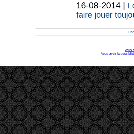
16-08-2014 |
L
faire jouer tou
Ho
Vous r
Vous avez la possibili