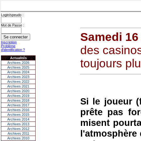
Login/speudo :
Mot de Passe :
Samedi 16
Inscription
des casinos
Problème
d'identification ?
Actualités
toujours pl
Archives 2026
Archives 2025
Archives 2024
Archives 2023
Archives 2022
Archives 2021
Archives 2020
Archives 2019
Si le joueur 
Archives 2018
Archives 2017
prête pas for
Archives 2016
Archives 2015
Archives 2014
misent pourta
Archives 2013
Archives 2012
l'atmosphère q
Archives 2011
Archives 2010