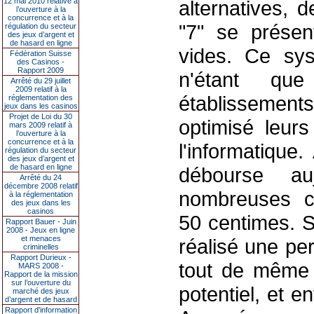
12 mai 2010 relative à
alternatives, d
l’ouverture à la
concurrence et à la
"7" se présent
régulation du secteur
des jeux d’argent et
de hasard en ligne
vides. Ce sys
Fédération Suisse
des Casinos -
Rapport 2009
n'étant qu
Arrêté du 29 juillet
2009 relatif à la
établissements
réglementation des
jeux dans les casinos
Projet de Loi du 30
optimisé leur
mars 2009 relatif à
l’ouverture à la
concurrence et à la
l'informatique
régulation du secteur
des jeux d’argent et
de hasard en ligne
débourse a
Arrêté du 24
décembre 2008 relatif
nombreuses c
à la réglementation
des jeux dans les
casinos
50 centimes. S
Rapport Bauer - Juin
2008 - Jeux en ligne
et menaces
réalisé une pe
criminelles
Rapport Durieux -
tout de même d
MARS 2008 -
Rapport de la mission
sur l’ouverture du
potentiel, et e
marché des jeux
d’argent et de hasard
Rapport d'information