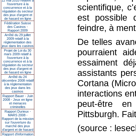
12 mai 2010 relative à
l’ouverture à la
scientifique, c
concurrence et à la
régulation du secteur
est possible
des jeux d’argent et
de hasard en ligne
Fédération Suisse
feindre, à ment
des Casinos -
Rapport 2009
Arrêté du 29 juillet
2009 relatif à la
De telles avanc
réglementation des
jeux dans les casinos
pourraient aid
Projet de Loi du 30
mars 2009 relatif à
l’ouverture à la
essaiment déj
concurrence et à la
régulation du secteur
des jeux d’argent et
assistants pe
de hasard en ligne
Arrêté du 24
Cortana (Micros
décembre 2008 relatif
à la réglementation
des jeux dans les
interactions e
casinos
Rapport Bauer - Juin
2008 - Jeux en ligne
peut-être 
et menaces
criminelles
Pittsburgh. Fai
Rapport Durieux -
MARS 2008 -
Rapport de la mission
sur l’ouverture du
(source : lese
marché des jeux
d’argent et de hasard
Rapport d'information