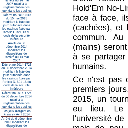
l’arrêté du 14 mai
2007 relatif à la
Hold'Em No-Lim
réglementation des
jeux dans les casinos
face à face, i
Décret no 2015-540
du 15 mai 2015
modifiant la liste des
(cachées), et 
jeux autorisés dans
les casinos fixée par
l’article D.321-13 du
commun. Au t
code de la sécurité
intérieure
Arrêté du 30
(mains) seront
décembre 2014
modifiant les
dispositions de
à se partager 
l’arrêté du 14 mai
2007
humains.
Décret no 2014-1726
du 30 décembre 2014
modifiant la liste des
jeux autorisés dans
Ce n'est pas e
les casinos fixée par
l’article D. 321-13 du
code de la sécurité
premiers jours
intérieure
Décret no 2014-1724
2015, un tourn
du 30 décembre 2014
relatif à la
réglementation des
eu lieu. Le 
jeux dans les casinos
Les jeux d’argent en
France - Avril 2014
l'université de
Arrêté du 6 décembre
2013 modifiant les
mais de peu. 
dispositions de