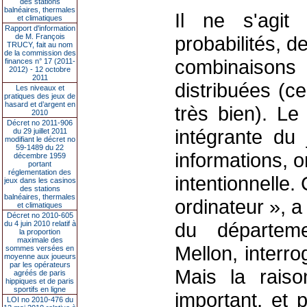
des stations
balnéaires, thermales
Il ne s'agit
et climatiques
Rapport d'information
de M. François
probabilités, d
TRUCY, fait au nom
de la commission des
combinaison
finances n° 17 (2011-
2012) - 12 octobre
2011
distribuées (c
Les niveaux et
pratiques des jeux de
hasard et d’argent en
très bien). Le
2010
Décret no 2011-906
intégrante du
du 29 juillet 2011
modifiant le décret no
59-1489 du 22
informations, 
décembre 1959
portant
réglementation des
intentionnelle. 
jeux dans les casinos
des stations
balnéaires, thermales
ordinateur », 
et climatiques
Décret no 2010-605
du départeme
du 4 juin 2010 relatif à
la proportion
maximale des
Mellon, interr
sommes versées en
moyenne aux joueurs
par les opérateurs
Mais la raiso
agréés de paris
hippiques et de paris
sportifs en ligne
important, et 
LOI no 2010-476 du