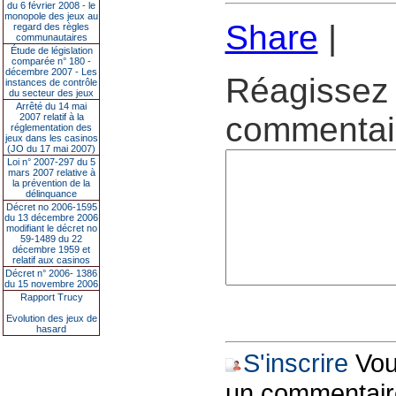
du 6 février 2008 - le
monopole des jeux au
Share
|
regard des règles
communautaires
Étude de législation
comparée n° 180 -
décembre 2007 - Les
Réagissez 
instances de contrôle
du secteur des jeux
Arrêté du 14 mai
commentair
2007 relatif à la
réglementation des
jeux dans les casinos
(JO du 17 mai 2007)
Loi n° 2007-297 du 5
mars 2007 relative à
la prévention de la
délinquance
Décret no 2006-1595
du 13 décembre 2006
modifiant le décret no
59-1489 du 22
décembre 1959 et
relatif aux casinos
Décret n° 2006- 1386
du 15 novembre 2006
Rapport Trucy
Evolution des jeux de
hasard
S'inscrire
Vous
un commentair