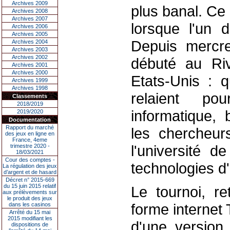
Archives 2009
plus banal. Ce 
Archives 2008
Archives 2007
lorsque l'un 
Archives 2006
Archives 2005
Depuis mercre
Archives 2004
Archives 2003
Archives 2002
débuté au Riv
Archives 2001
Archives 2000
Etats-Unis : q
Archives 1999
Archives 1998
relaient po
Classements
2018/2019
informatique, 
2019/2020
Documentation
Rapport du marché
les chercheur
des jeux en ligne en
France, 4eme
l'université d
trimestre 2020 -
18/03/2021
Cour des comptes -
technologies d'i
La régulation des jeux
d’argent et de hasard
Décret n° 2015-669
du 15 juin 2015 relatif
Le tournoi, re
aux prélèvements sur
le produit des jeux
forme internet T
dans les casinos
Arrêté du 15 mai
2015 modifiant les
d'une version
dispositions de