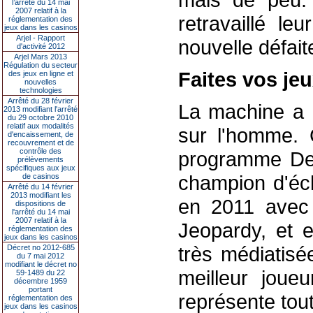
l’arrêté du 14 mai
2007 relatif à la
retravaillé l
réglementation des
jeux dans les casinos
Arjel - Rapport
nouvelle défait
d'activité 2012
Arjel Mars 2013
Régulation du secteur
Faites vos jeu
des jeux en ligne et
nouvelles
technologies
Arrêté du 28 février
La machine a d
2013 modifiant l'arrêté
du 29 octobre 2010
relatif aux modalités
sur l'homme. 
d'encaissement, de
recouvrement et de
contrôle des
programme Dee
prélèvements
spécifiques aux jeux
champion d'éc
de casinos
Arrêté du 14 février
2013 modifiant les
en 2011 avec 
dispositions de
l'arrêté du 14 mai
2007 relatif à la
Jeopardy, et e
réglementation des
jeux dans les casinos
très médiatisé
Décret no 2012-685
du 7 mai 2012
modifiant le décret no
meilleur jou
59-1489 du 22
décembre 1959
portant
représente tou
réglementation des
jeux dans les casinos