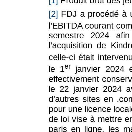
[1]
Produit brut des je
[2]
FDJ a procédé à un
l’EBITDA courant comb
semestre 2024 afin d
l’acquisition de Kin
celle-ci était interve
er
le 1
janvier 2024 e
effectivement conser
le 22 janvier 2024 a
d’autres sites en .com
pour une licence loca
de loi vise à mettre 
paris en ligne, les 