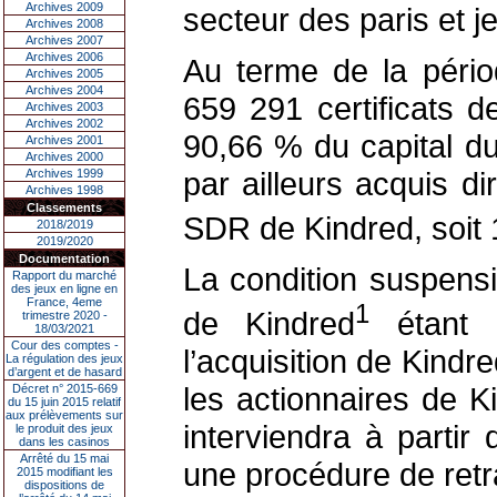
Archives 2009
secteur des paris et j
Archives 2008
Archives 2007
Archives 2006
Au terme de la pério
Archives 2005
Archives 2004
659 291 certificats 
Archives 2003
Archives 2002
90,66 % du capital d
Archives 2001
Archives 2000
par ailleurs acquis 
Archives 1999
Archives 1998
Classements
SDR de Kindred, soit 
2018/2019
2019/2020
Documentation
La condition suspensi
Rapport du marché
des jeux en ligne en
France, 4eme
1
de Kindred
étant r
trimestre 2020 -
18/03/2021
Cour des comptes -
l’acquisition de Kindr
La régulation des jeux
d’argent et de hasard
les actionnaires de K
Décret n° 2015-669
du 15 juin 2015 relatif
aux prélèvements sur
interviendra à parti
le produit des jeux
dans les casinos
Arrêté du 15 mai
une procédure de retr
2015 modifiant les
dispositions de