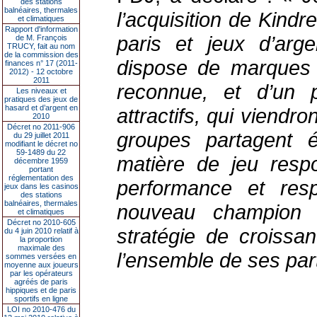
des stations
balnéaires, thermales
l’acquisition de Kind
et climatiques
Rapport d'information
paris et jeux d’arg
de M. François
TRUCY, fait au nom
de la commission des
dispose de marques f
finances n° 17 (2011-
2012) - 12 octobre
2011
reconnue, et d’un p
Les niveaux et
pratiques des jeux de
hasard et d’argent en
attractifs, qui viendr
2010
Décret no 2011-906
groupes partagent 
du 29 juillet 2011
modifiant le décret no
59-1489 du 22
matière de jeu respo
décembre 1959
portant
réglementation des
performance et resp
jeux dans les casinos
des stations
balnéaires, thermales
nouveau champion 
et climatiques
Décret no 2010-605
stratégie de croissa
du 4 juin 2010 relatif à
la proportion
maximale des
l’ensemble de ses par
sommes versées en
moyenne aux joueurs
par les opérateurs
agréés de paris
hippiques et de paris
sportifs en ligne
LOI no 2010-476 du