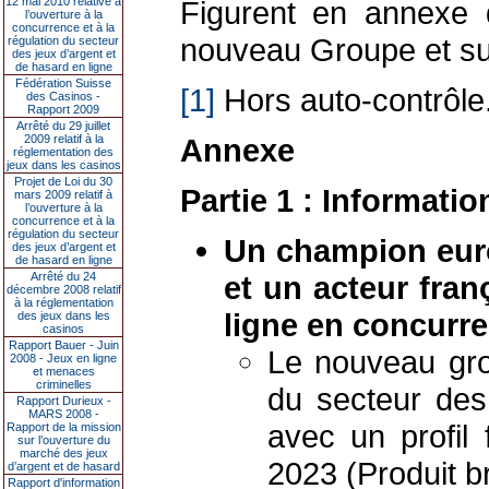
Figurent en annexe d
12 mai 2010 relative à
l’ouverture à la
concurrence et à la
nouveau Groupe et su
régulation du secteur
des jeux d’argent et
de hasard en ligne
Fédération Suisse
[1]
Hors auto-contrôle
des Casinos -
Rapport 2009
Arrêté du 29 juillet
Annexe
2009 relatif à la
réglementation des
jeux dans les casinos
Projet de Loi du 30
Partie 1 : Informati
mars 2009 relatif à
l’ouverture à la
concurrence et à la
régulation du secteur
Un champion euro
des jeux d’argent et
de hasard en ligne
et un acteur fran
Arrêté du 24
décembre 2008 relatif
à la réglementation
ligne en concurr
des jeux dans les
casinos
Rapport Bauer - Juin
Le nouveau gro
2008 - Jeux en ligne
et menaces
criminelles
du secteur des
Rapport Durieux -
MARS 2008 -
avec un profil
Rapport de la mission
sur l’ouverture du
marché des jeux
2023 (Produit b
d’argent et de hasard
Rapport d'information