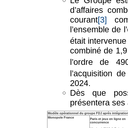
Le Groupe est
d’affaires com
courant
[3]
comb
l’ensemble de l’
était intervenue
combiné de 1,9
l’ordre de 4
l’acquisition d
2024.
Dès que poss
présentera ses a
Modèle opérationnel du groupe FDJ après intégratio
Monopole France
Paris et jeux en ligne en
concurrence