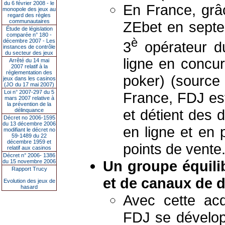
du 6 février 2008 - le
En France, grâc
monopole des jeux au
regard des règles
communautaires
ZEbet en septe
Étude de législation
comparée n° 180 -
è
décembre 2007 - Les
3
opérateur du
instances de contrôle
du secteur des jeux
ligne en concur
Arrêté du 14 mai
2007 relatif à la
réglementation des
poker) (source
jeux dans les casinos
(JO du 17 mai 2007)
Loi n° 2007-297 du 5
France, FDJ est
mars 2007 relative à
la prévention de la
et détient des d
délinquance
Décret no 2006-1595
du 13 décembre 2006
en ligne et en 
modifiant le décret no
59-1489 du 22
décembre 1959 et
points de vente
relatif aux casinos
Décret n° 2006- 1386
Un groupe équili
du 15 novembre 2006
Rapport Trucy
et de canaux de d
Evolution des jeux de
hasard
Avec cette acq
FDJ se dévelop