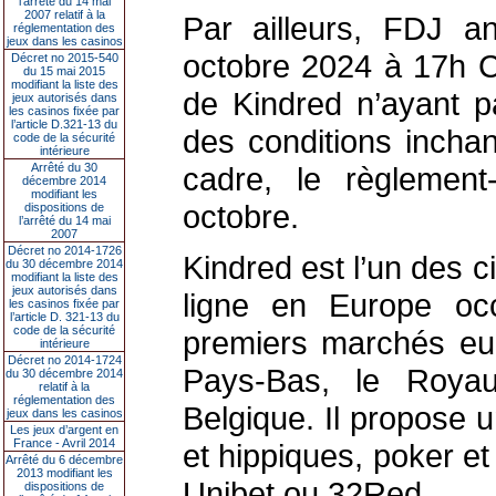
l’arrêté du 14 mai
2007 relatif à la
Par ailleurs, FDJ a
réglementation des
jeux dans les casinos
octobre 2024 à 17h C
Décret no 2015-540
du 15 mai 2015
modifiant la liste des
de Kindred n’ayant pa
jeux autorisés dans
les casinos fixée par
l’article D.321-13 du
des conditions inch
code de la sécurité
intérieure
cadre, le règlement-
Arrêté du 30
décembre 2014
modifiant les
octobre.
dispositions de
l’arrêté du 14 mai
2007
Décret no 2014-1726
Kindred est l’un des c
du 30 décembre 2014
modifiant la liste des
jeux autorisés dans
ligne en Europe occ
les casinos fixée par
l’article D. 321-13 du
code de la sécurité
premiers marchés eu
intérieure
Décret no 2014-1724
Pays-Bas, le Royau
du 30 décembre 2014
relatif à la
réglementation des
Belgique. Il propose u
jeux dans les casinos
Les jeux d’argent en
France - Avril 2014
et hippiques, poker e
Arrêté du 6 décembre
2013 modifiant les
Unibet ou 32Red.
dispositions de