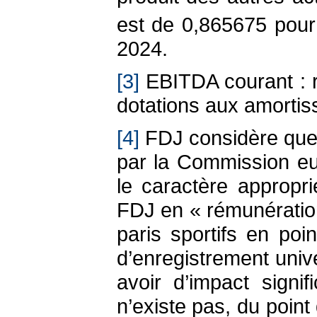
est de 0,865675 pour
2024.
[3]
EBITDA courant : ré
dotations aux amorti
[4]
FDJ considère que 
par la Commission eu
le caractère approp
FDJ en « rémunération
paris sportifs en poi
d’enregistrement univ
avoir d’impact signifi
n’existe pas, du poin