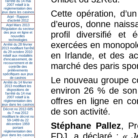
l’arrêté du 14 mai
2007 relatif à la
réglementation des
Cette opération, d’un
jeux dans les casinos
Arjel - Rapport
d'activité 2012
d’euros, donne nais
Arjel Mars 2013
Régulation du secteur
profil diversifié et 
des jeux en ligne et
nouvelles
technologies
exercées en monopole,
Arrêté du 28 février
2013 modifiant l'arrêté
du 29 octobre 2010
en Irlande, et des a
relatif aux modalités
d'encaissement, de
marché des paris sport
recouvrement et de
contrôle des
prélèvements
spécifiques aux jeux
Le nouveau groupe co
de casinos
Arrêté du 14 février
2013 modifiant les
environ 26 % de son ch
dispositions de
l'arrêté du 14 mai
2007 relatif à la
offres en ligne en c
réglementation des
jeux dans les casinos
de son activité.
Décret no 2012-685
du 7 mai 2012
modifiant le décret no
59-1489 du 22
Stéphane Pallez
, Pr
décembre 1959
portant
réglementation des
FDJ, a déclaré :
« J
jeux dans les casinos