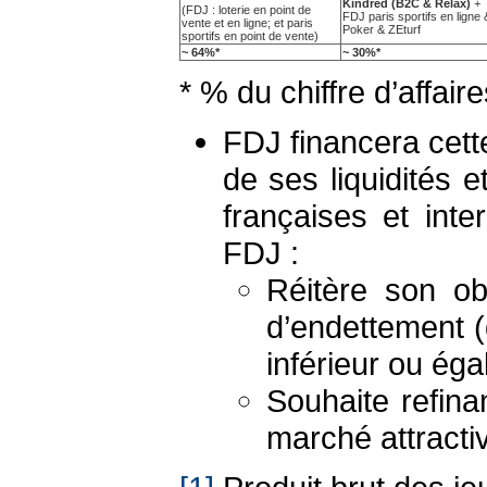
Kindred (B2C & Relax)
+
(FDJ : loterie en point de
FDJ paris sportifs en ligne 
vente et en ligne; et paris
Poker & ZEturf
sportifs en point de vente)
~ 64%*
~ 30%*
* % du chiffre d’affai
FDJ financera cette
de ses liquidités 
françaises et int
FDJ :
Réitère son ob
d’endettement (
inférieur ou égal
Souhaite refina
marché attracti