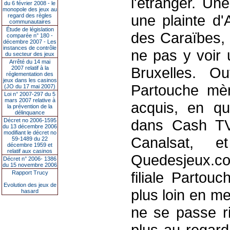
l'étranger. Un
du 6 février 2008 - le
monopole des jeux au
une plainte d'
regard des règles
communautaires
Étude de législation
des Caraïbes, c
comparée n° 180 -
décembre 2007 - Les
instances de contrôle
ne pas y voir 
du secteur des jeux
Arrêté du 14 mai
Bruxelles. Ou
2007 relatif à la
réglementation des
jeux dans les casinos
Partouche mène
(JO du 17 mai 2007)
Loi n° 2007-297 du 5
mars 2007 relative à
acquis, en qu
la prévention de la
délinquance
dans Cash TV,
Décret no 2006-1595
du 13 décembre 2006
modifiant le décret no
Canalsat, e
59-1489 du 22
décembre 1959 et
relatif aux casinos
Quedesjeux.com
Décret n° 2006- 1386
du 15 novembre 2006
filiale Partou
Rapport Trucy
Evolution des jeux de
plus loin en me
hasard
ne se passe ri
plus au regard 