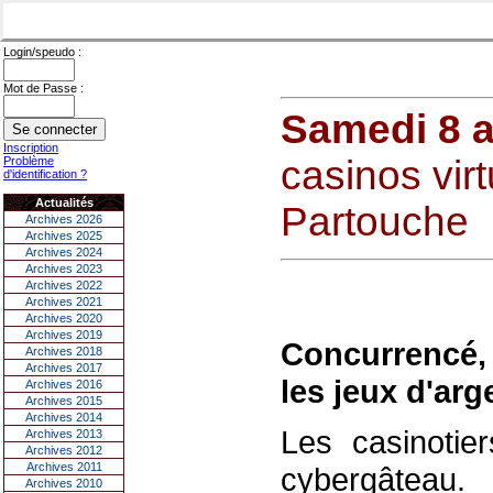
Login/speudo :
Mot de Passe :
Samedi 8 a
Inscription
casinos virt
Problème
d'identification ?
Actualités
Partouche
Archives 2026
Archives 2025
Archives 2024
Archives 2023
Archives 2022
Archives 2021
Archives 2020
Archives 2019
Concurrencé, 
Archives 2018
Archives 2017
les jeux d'arg
Archives 2016
Archives 2015
Archives 2014
Les casinotier
Archives 2013
Archives 2012
Archives 2011
cybergâteau
Archives 2010