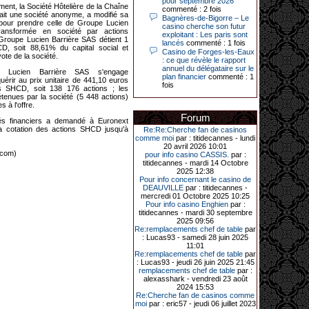
pour septembre 2026
Le plus gros gain gagné depuis plus
ment, la Société Hôtelière de la Chaîne
commenté : 2 fois
de 20 ans dans l’établissement.
tait une société anonyme, a modifié sa
Bagnères-de-Bigorre – Le
 pour prendre celle de Groupe Lucien
casino cherche son futur
ransformée en société par actions
exploitant : Les paris sont
é Groupe Lucien Barrière SAS détient 1
lancés
commenté : 1 fois
, soit 88,61% du capital social et
Casino de Forges-les-Eaux
31-03-2026|
ote de la société.
: ce que révèle le rapport
annuel du délégataire sur le
Série de jackpots au casino JOA de
 Lucien Barrière SAS s'engage
plan financier
commenté : 1
Gujan-Mestras : ce mois de mars a
uérir au prix unitaire de 441,10 euros
fois
été fructueux pour quelques
ons SHCD, soit 138 176 actions ; les
joueurs. D’abord avec 44 207 euros
enues par la société (5 448 actions)
remportés le dimanche 22 mars sur
 à l'offre.
une machine à sous pour une mise
Forum
initiale de 5,28 €. Puis quelques
és financiers a demandé à Euronext
jours plus tard, le vendredi 27 mars,
a cotation des actions SHCD jusqu'à
Re:Re:Cherche fan de casinos
un joueur a décroché 12 086 euros
comme moi
par : titidecannes - lundi
sur une autre machine à sous.
20 avril 2026 10:01
.com)
pour info casino CASSIS.
par :
Enfin, troisième et dernier jackpot,
titidecannes - mardi 14 Octobre
record cette fois-ci, le samedi 28
2025 12:38
mars dernier. Quelque 111 322
Pour info concernant le casino de
euros ont été remportés sur la table
DEAUVILLE
par : titidecannes -
d’Ultimate Texas Hold’em Poker,
mercredi 01 Octobre 2025 10:25
grâce à une mise de 5 euros sur la
Pour info casino Enghien
par :
case bonus et une quinte flush
titidecannes - mardi 30 septembre
royale. Ces gains ont été annoncés
2025 09:56
dans un communiqué diffusé par le
Re:remplacements chef de table
par
casino ce lundi 30 mars en soirée.
: Lucas93 - samedi 28 juin 2025
11:01
Re:remplacements chef de table
par
: Lucas93 - jeudi 26 juin 2025 21:45
remplacements chef de table
par :
11-01-2026|
alexasshark - vendredi 23 août
2024 15:53
Dimanche 11 janvier, en soirée, une
Re:Cherche fan de casinos comme
cliente retraitée de 78 ans, habitant
moi
par : eric57 - jeudi 06 juillet 2023
Trémuson, a eu l’énorme surprise