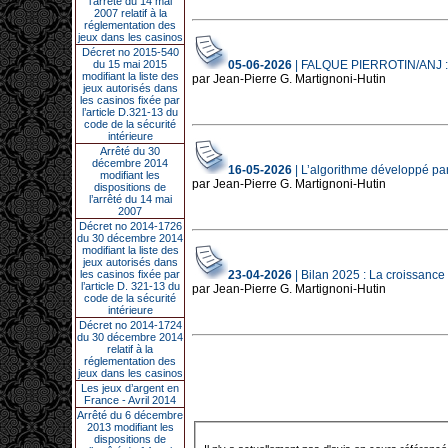
l’arrêté du 14 mai
2007 relatif à la
réglementation des
jeux dans les casinos
Décret no 2015-540
du 15 mai 2015
05-06-2026
| FALQUE PIERROTIN/ANJ : re
modifiant la liste des
par Jean-Pierre G. Martignoni-Hutin
jeux autorisés dans
les casinos fixée par
l’article D.321-13 du
code de la sécurité
intérieure
Arrêté du 30
décembre 2014
16-05-2026
| L’algorithme développé par
modifiant les
par Jean-Pierre G. Martignoni-Hutin
dispositions de
l’arrêté du 14 mai
2007
Décret no 2014-1726
du 30 décembre 2014
modifiant la liste des
jeux autorisés dans
les casinos fixée par
23-04-2026
| Bilan 2025 : La croissance d
l’article D. 321-13 du
par Jean-Pierre G. Martignoni-Hutin
code de la sécurité
intérieure
Décret no 2014-1724
du 30 décembre 2014
relatif à la
réglementation des
jeux dans les casinos
Les jeux d’argent en
France - Avril 2014
Arrêté du 6 décembre
2013 modifiant les
dispositions de