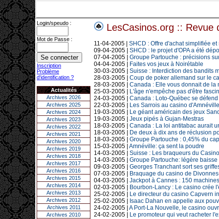
Login/speudo :
LesCasinos.org :: Revue 
Mot de Passe :
11-04-2005 |
SHCD : Offre d'achat simplifiée e
09-04-2005 |
SHCD : le projet d'OPA a été dép
07-04-2005 |
Groupe Partouche : précisions su
04-04-2005 |
Faites vos jeux à Noirétable
Inscription
30-03-2005 |
Suisse : Interdiction des bandits
Problème
28-03-2005 |
Coup de poker allemand sur le ca
d'identification ?
28-03-2005 |
Canada : Elle vous donnait de la
Actualités
25-03-2005 |
L'âge n'empêche pas d'être fascin
Archives 2026
24-03-2005 |
Canada : Loto-Québec se défend d'
22-03-2005 |
Les Sarrois au casino d'Amnévill
Archives 2025
19-03-2005 |
Le géant américain des jeux Sand
Archives 2024
19-03-2005 |
Jeux pipés à Gujan-Mestras
Archives 2023
18-03-2005 |
Canada : La loi antitabac aurait un
Archives 2022
18-03-2005 |
De deux à dix ans de réclusion po
Archives 2021
18-03-2005 |
Groupe Partouche : 0,45% du cap
Archives 2020
15-03-2005 |
Amnéville: ça sent la poudre
Archives 2019
14-03-2005 |
Suisse : Les braqueurs du Casino 
Archives 2018
14-03-2005 |
Groupe Partouche: légère baisse 
Archives 2017
09-03-2005 |
Georges Tranchant sort ses griffe
Archives 2016
07-03-2005 |
Braquage du casino de Divonnes-l
Archives 2015
04-03-2005 |
Jackpot à Cannes : 150 machines 
Archives 2014
02-03-2005 |
Bourbon-Lancy : Le casino crée l
Archives 2013
25-02-2005 |
Le directeur du casino Capvern i
Archives 2012
25-02-2005 |
Isaac Dahan en appelle aux pouvo
24-02-2005 |
A Port-La Nouvelle, le casino ouvr
Archives 2011
24-02-2005 |
Le promoteur qui veut racheter l'
Archives 2010