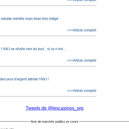
==>Article complet
traite méritée mais bilan très mitigé
==>Article complet
 l’ANJ ne révèle rien du tout…si ce n’est…
==>Article complet
es jeux d'argent attriste l'ANJ !
==>Article complet
Tweets de @lescasinos_org
Avis de marchés publics en cours