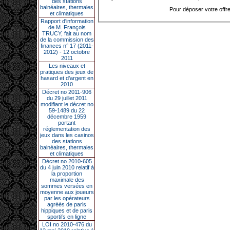
des stations
balnéaires, thermales
Pour déposer votre offre
et climatiques
Rapport d'information
de M. François
TRUCY, fait au nom
de la commission des
finances n° 17 (2011-
2012) - 12 octobre
2011
Les niveaux et
pratiques des jeux de
hasard et d’argent en
2010
Décret no 2011-906
du 29 juillet 2011
modifiant le décret no
59-1489 du 22
décembre 1959
portant
réglementation des
jeux dans les casinos
des stations
balnéaires, thermales
et climatiques
Décret no 2010-605
du 4 juin 2010 relatif à
la proportion
maximale des
sommes versées en
moyenne aux joueurs
par les opérateurs
agréés de paris
hippiques et de paris
sportifs en ligne
LOI no 2010-476 du