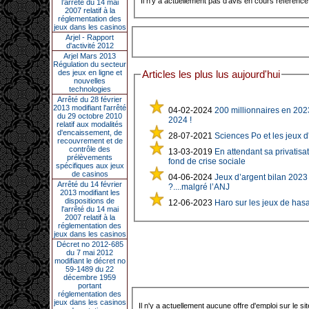
Il n'y a actuellement pas d'avis en cours référencé 
l’arrêté du 14 mai
2007 relatif à la
réglementation des
jeux dans les casinos
Arjel - Rapport
d'activité 2012
Arjel Mars 2013
Régulation du secteur
des jeux en ligne et
Articles les plus lus aujourd'hui
nouvelles
technologies
Arrêté du 28 février
2013 modifiant l'arrêté
04-02-2024
200 millionnaires en 202
du 29 octobre 2010
2024 !
relatif aux modalités
d'encaissement, de
28-07-2021
Sciences Po et les jeux d
recouvrement et de
contrôle des
13-03-2019
En attendant sa privatis
prélèvements
fond de crise sociale
spécifiques aux jeux
de casinos
04-06-2024
Jeux d’argent bilan 2023 
Arrêté du 14 février
?....malgré l’ANJ
2013 modifiant les
dispositions de
12-06-2023
Haro sur les jeux de hasa
l'arrêté du 14 mai
2007 relatif à la
réglementation des
jeux dans les casinos
Décret no 2012-685
du 7 mai 2012
modifiant le décret no
59-1489 du 22
décembre 1959
portant
réglementation des
jeux dans les casinos
Il n'y a actuellement aucune offre d'emploi sur le sit