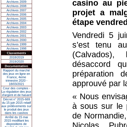
casino au pi
Archives 2009
Archives 2008
projet a mal
Archives 2007
Archives 2006
Archives 2005
étape vendredi
Archives 2004
Archives 2003
Archives 2002
Vendredi 5 jui
Archives 2001
Archives 2000
s’est tenu a
Archives 1999
Archives 1998
(Calvados),
Classements
2018/2019
désaccord qu
2019/2020
Documentation
Rapport du marché
préparation d
des jeux en ligne en
France, 4eme
approuvé par la
trimestre 2020 -
18/03/2021
Cour des comptes -
La régulation des jeux
« Nous envisa
d’argent et de hasard
Décret n° 2015-669
du 15 juin 2015 relatif
à sous sur le 
aux prélèvements sur
le produit des jeux
de Normandie, 
dans les casinos
Arrêté du 15 mai
2015 modifiant les
Nicolas Pub
dispositions de