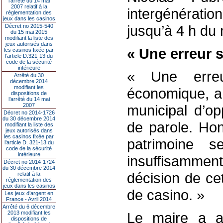
l’arrêté du 14 mai
2007 relatif à la
intergénératio
réglementation des
jeux dans les casinos
jusqu’à 4 h du 
Décret no 2015-540
du 15 mai 2015
modifiant la liste des
jeux autorisés dans
« Une erreur s
les casinos fixée par
l’article D.321-13 du
code de la sécurité
intérieure
« Une erreu
Arrêté du 30
décembre 2014
modifiant les
économique, a 
dispositions de
l’arrêté du 14 mai
2007
municipal d’op
Décret no 2014-1726
du 30 décembre 2014
de parole. Hon
modifiant la liste des
jeux autorisés dans
les casinos fixée par
patrimoine se
l’article D. 321-13 du
code de la sécurité
intérieure
insuffisamment
Décret no 2014-1724
du 30 décembre 2014
décision de ce
relatif à la
réglementation des
jeux dans les casinos
de casino. »
Les jeux d’argent en
France - Avril 2014
Arrêté du 6 décembre
2013 modifiant les
Le maire a a
dispositions de