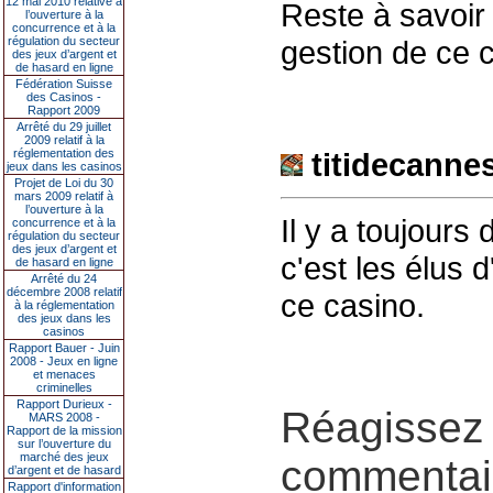
12 mai 2010 relative à
Reste à savoir 
l’ouverture à la
concurrence et à la
régulation du secteur
gestion de ce
des jeux d’argent et
de hasard en ligne
Fédération Suisse
des Casinos -
Rapport 2009
Arrêté du 29 juillet
2009 relatif à la
réglementation des
titidecanne
jeux dans les casinos
Projet de Loi du 30
mars 2009 relatif à
l’ouverture à la
Il y a toujours
concurrence et à la
régulation du secteur
des jeux d’argent et
c'est les élus 
de hasard en ligne
Arrêté du 24
décembre 2008 relatif
ce casino.
à la réglementation
des jeux dans les
casinos
Rapport Bauer - Juin
2008 - Jeux en ligne
et menaces
criminelles
Rapport Durieux -
Réagissez 
MARS 2008 -
Rapport de la mission
sur l’ouverture du
marché des jeux
commentair
d’argent et de hasard
Rapport d'information