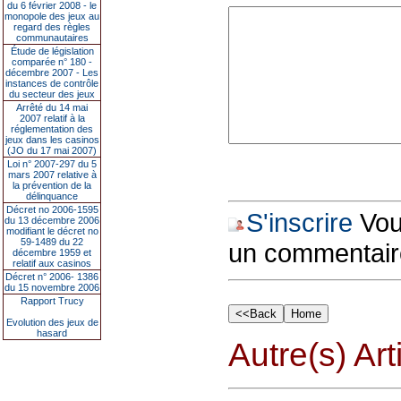
du 6 février 2008 - le
monopole des jeux au
regard des règles
communautaires
Étude de législation
comparée n° 180 -
décembre 2007 - Les
instances de contrôle
du secteur des jeux
Arrêté du 14 mai
2007 relatif à la
réglementation des
jeux dans les casinos
(JO du 17 mai 2007)
Loi n° 2007-297 du 5
mars 2007 relative à
la prévention de la
délinquance
Décret no 2006-1595
S'inscrire
Vous
du 13 décembre 2006
modifiant le décret no
59-1489 du 22
un commentair
décembre 1959 et
relatif aux casinos
Décret n° 2006- 1386
du 15 novembre 2006
Rapport Trucy
Evolution des jeux de
hasard
Autre(s) Art