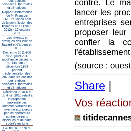
contre. Le ma
des stations
balnéaires, thermales
et climatiques
lancer les proc
Rapport d'information
de M. François
TRUCY, fait au nom
entreprises s
de la commission des
finances n° 17 (2011-
proposer leur 
2012) - 12 octobre
2011
Les niveaux et
confier la co
pratiques des jeux de
hasard et d’argent en
2010
l’établissement
Décret no 2011-906
du 29 juillet 2011
modifiant le décret no
(source : ouest
59-1489 du 22
décembre 1959
portant
réglementation des
jeux dans les casinos
des stations
Share
|
balnéaires, thermales
et climatiques
Décret no 2010-605
du 4 juin 2010 relatif à
Vos réaction
la proportion
maximale des
sommes versées en
moyenne aux joueurs
par les opérateurs
titidecanne
agréés de paris
hippiques et de paris
sportifs en ligne
LOI no 2010-476 du