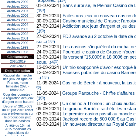
rapporter...(1
)
Archives 2009
01-10-2024 |
Sans surprise, le Pleinair Casino de L
Archives 2008
(1
)
Archives 2007
30-09-2024 |
Faites vos jeux au nouveau casino 
Archives 2006
Archives 2005
30-09-2024 |
Casino municipal de Grasse: l’ardoise
Archives 2004
27-09-2024 |
Addiction aux jeux d’argent et jeu des
Archives 2003
(1
)
Archives 2002
27-09-2024 |
FDJ avance au 2 octobre la date de cl
Archives 2001
sur...(1
)
Archives 2000
27-09-2024 |
Les casinos s'inquiètent du rachat de
Archives 1999
24-09-2024 |
Pourquoi le casino de Grasse n’ouvr
Archives 1998
13-09-2024 |
Ils versent "15.000€ à 18.000€ en pe
Classements
2018/2019
sous...(4
)
2019/2020
13-09-2024 |
Un trio soupçonné d’avoir escroqué l
Documentation
12-09-2024 |
Fausses publicités du casino Barrière
Rapport du marché
...(1
)
des jeux en ligne en
11-09-2024 |
Casino de Berck : à nouveau, la justice
France, 4eme
trimestre 2020 -
)
18/03/2021
11-09-2024 |
Groupe Partouche - Chiffre d’affaires 
Cour des comptes -
(1
)
La régulation des jeux
d’argent et de hasard
11-09-2024 |
Un casino à Thonon : un choix audaci
Décret n° 2015-669
09-09-2024 |
Le groupe Barrière rachète les resta
du 15 juin 2015 relatif
03-09-2024 |
Le premier casino passif au monde c
aux prélèvements sur
le produit des jeux
03-09-2024 |
Jackpot record de 500 000 € au Casi
dans les casinos
02-09-2024 |
Un nouveau directeur au Royal Casi
Arrêté du 15 mai
2015 modifiant les
dispositions de