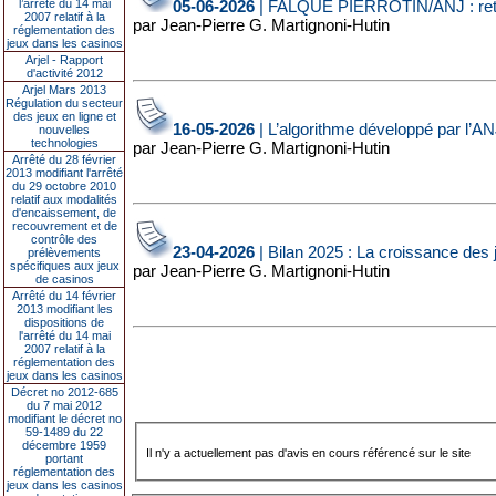
05-06-2026
| FALQUE PIERROTIN/ANJ : retrai
l’arrêté du 14 mai
2007 relatif à la
par Jean-Pierre G. Martignoni-Hutin
réglementation des
jeux dans les casinos
Arjel - Rapport
d'activité 2012
Arjel Mars 2013
Régulation du secteur
des jeux en ligne et
16-05-2026
| L’algorithme développé par l’AN
nouvelles
technologies
par Jean-Pierre G. Martignoni-Hutin
Arrêté du 28 février
2013 modifiant l'arrêté
du 29 octobre 2010
relatif aux modalités
d'encaissement, de
recouvrement et de
contrôle des
23-04-2026
| Bilan 2025 : La croissance des j
prélèvements
spécifiques aux jeux
par Jean-Pierre G. Martignoni-Hutin
de casinos
Arrêté du 14 février
2013 modifiant les
dispositions de
l'arrêté du 14 mai
2007 relatif à la
réglementation des
jeux dans les casinos
Décret no 2012-685
du 7 mai 2012
modifiant le décret no
59-1489 du 22
décembre 1959
Il n'y a actuellement pas d'avis en cours référencé sur le site
portant
réglementation des
jeux dans les casinos