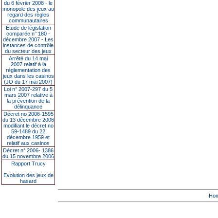
du 6 février 2008 - le
monopole des jeux au
regard des règles
communautaires
Étude de législation
comparée n° 180 -
décembre 2007 - Les
instances de contrôle
du secteur des jeux
Arrêté du 14 mai
2007 relatif à la
réglementation des
jeux dans les casinos
(JO du 17 mai 2007)
Loi n° 2007-297 du 5
mars 2007 relative à
la prévention de la
délinquance
Décret no 2006-1595
du 13 décembre 2006
modifiant le décret no
59-1489 du 22
décembre 1959 et
relatif aux casinos
Décret n° 2006- 1386
du 15 novembre 2006
Rapport Trucy
Evolution des jeux de
hasard
Ho