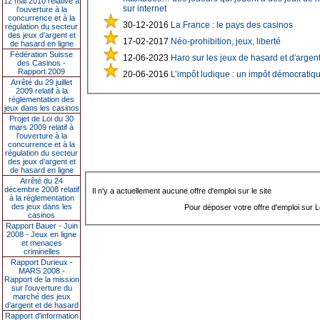
12 mai 2010 relative à
sur internet
l’ouverture à la
concurrence et à la
30-12-2016
La France : le pays des casinos
régulation du secteur
des jeux d’argent et
17-02-2017
Néo-prohibition, jeux, liberté
de hasard en ligne
Fédération Suisse
12-06-2023
Haro sur les jeux de hasard et d'argent
des Casinos -
Rapport 2009
20-06-2016
L’impôt ludique : un impôt démocratiq
Arrêté du 29 juillet
2009 relatif à la
réglementation des
jeux dans les casinos
Projet de Loi du 30
mars 2009 relatif à
l’ouverture à la
concurrence et à la
régulation du secteur
des jeux d’argent et
de hasard en ligne
Arrêté du 24
décembre 2008 relatif
Il n'y a actuellement aucune offre d'emploi sur le site
à la réglementation
des jeux dans les
Pour déposer votre offre d'emploi sur 
casinos
Rapport Bauer - Juin
2008 - Jeux en ligne
et menaces
criminelles
Rapport Durieux -
MARS 2008 -
Rapport de la mission
sur l’ouverture du
marché des jeux
d’argent et de hasard
Rapport d'information