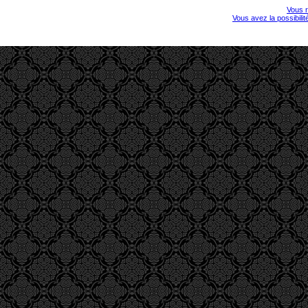
Vous r
Vous avez la possibili