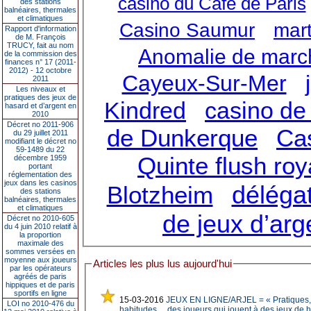
casino du Café de Paris
des stations
balnéaires, thermales
et climatiques
Casino Saumur
mart
Rapport d'information
de M. François
TRUCY, fait au nom
Anomalie de marc
de la commission des
finances n° 17 (2011-
2012) - 12 octobre
Cayeux-Sur-Mer
2011
Les niveaux et
pratiques des jeux de
Kindred
casino de
hasard et d’argent en
2010
Décret no 2011-906
de Dunkerque
Ca
du 29 juillet 2011
modifiant le décret no
59-1489 du 22
Quinte flush roy
décembre 1959
portant
réglementation des
jeux dans les casinos
délégat
Blotzheim
des stations
balnéaires, thermales
et climatiques
de jeux d’arg
Décret no 2010-605
du 4 juin 2010 relatif à
la proportion
maximale des
sommes versées en
moyenne aux joueurs
Articles les plus lus aujourd'hui
par les opérateurs
agréés de paris
hippiques et de paris
sportifs en ligne
15-03-2016
JEUX EN LIGNE/ARJEL = « Pratiques, comportements,
LOI no 2010-476 du
habitudes… des joueurs qui jouent à des jeux de 