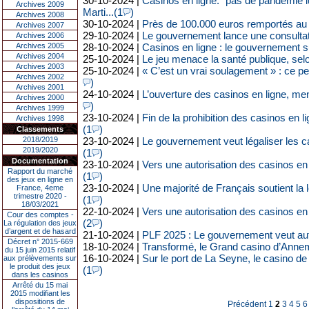
30-10-2024 |
Casinos en ligne: "pas de pandémie l
Archives 2009
Marti...(1
)
Archives 2008
30-10-2024 |
Près de 100.000 euros remportés au
Archives 2007
29-10-2024 |
Le gouvernement lance une consultati
Archives 2006
Archives 2005
28-10-2024 |
Casinos en ligne : le gouvernement s
Archives 2004
25-10-2024 |
Le jeu menace la santé publique, sel
Archives 2003
25-10-2024 |
« C’est un vrai soulagement » : ce peti
Archives 2002
)
Archives 2001
24-10-2024 |
L’ouverture des casinos en ligne, m
Archives 2000
)
Archives 1999
23-10-2024 |
Fin de la prohibition des casinos en l
Archives 1998
(1
)
Classements
2018/2019
23-10-2024 |
Le gouvernement veut légaliser les cas
2019/2020
(1
)
Documentation
23-10-2024 |
Vers une autorisation des casinos en l
Rapport du marché
(1
)
des jeux en ligne en
23-10-2024 |
Une majorité de Français soutient la l
France, 4eme
trimestre 2020 -
(1
)
18/03/2021
22-10-2024 |
Vers une autorisation des casinos en l
Cour des comptes -
(2
)
La régulation des jeux
d’argent et de hasard
21-10-2024 |
PLF 2025 : Le gouvernement veut auto
Décret n° 2015-669
18-10-2024 |
Transformé, le Grand casino d’Anne
du 15 juin 2015 relatif
16-10-2024 |
Sur le port de La Seyne, le casino de
aux prélèvements sur
le produit des jeux
(1
)
dans les casinos
Arrêté du 15 mai
2015 modifiant les
dispositions de
Précédent
1
2
3
4
5
6