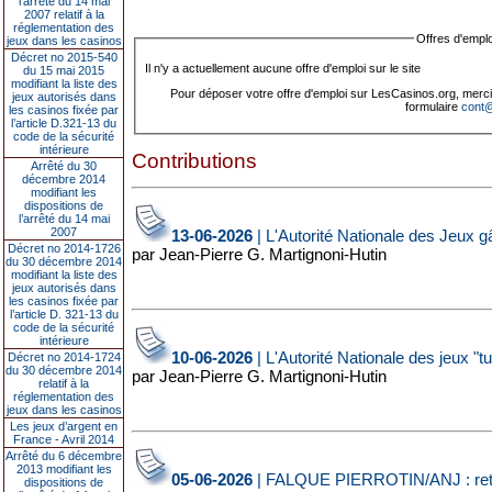
l’arrêté du 14 mai
2007 relatif à la
réglementation des
Offres d'emplo
jeux dans les casinos
Décret no 2015-540
Il n'y a actuellement aucune offre d'emploi sur le site
du 15 mai 2015
modifiant la liste des
Pour déposer votre offre d'emploi sur LesCasinos.org, merci
jeux autorisés dans
formulaire
cont
les casinos fixée par
l’article D.321-13 du
code de la sécurité
intérieure
Contributions
Arrêté du 30
décembre 2014
modifiant les
dispositions de
l’arrêté du 14 mai
2007
13-06-2026
| L'Autorité Nationale des Jeux g
Décret no 2014-1726
par Jean-Pierre G. Martignoni-Hutin
du 30 décembre 2014
modifiant la liste des
jeux autorisés dans
les casinos fixée par
l’article D. 321-13 du
code de la sécurité
intérieure
10-06-2026
| L'Autorité Nationale des jeux "t
Décret no 2014-1724
du 30 décembre 2014
par Jean-Pierre G. Martignoni-Hutin
relatif à la
réglementation des
jeux dans les casinos
Les jeux d’argent en
France - Avril 2014
Arrêté du 6 décembre
2013 modifiant les
05-06-2026
| FALQUE PIERROTIN/ANJ : retrai
dispositions de