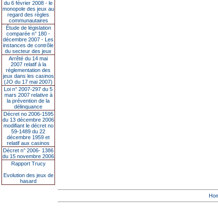
du 6 février 2008 - le
monopole des jeux au
regard des règles
communautaires
Étude de législation
comparée n° 180 -
décembre 2007 - Les
instances de contrôle
du secteur des jeux
Arrêté du 14 mai
2007 relatif à la
réglementation des
jeux dans les casinos
(JO du 17 mai 2007)
Loi n° 2007-297 du 5
mars 2007 relative à
la prévention de la
délinquance
Décret no 2006-1595
du 13 décembre 2006
modifiant le décret no
59-1489 du 22
décembre 1959 et
relatif aux casinos
Décret n° 2006- 1386
du 15 novembre 2006
Rapport Trucy
Evolution des jeux de
hasard
Ho