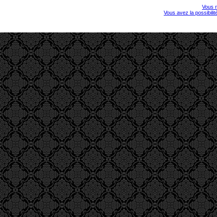
Vous r
Vous avez la possibili