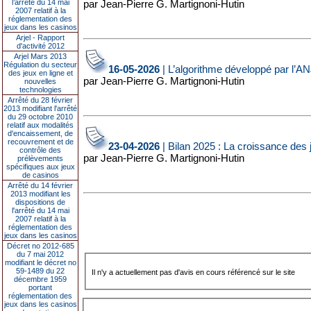
par Jean-Pierre G. Martignoni-Hutin
l’arrêté du 14 mai
2007 relatif à la
réglementation des
jeux dans les casinos
Arjel - Rapport
d'activité 2012
Arjel Mars 2013
Régulation du secteur
16-05-2026
| L’algorithme développé par l’AN
des jeux en ligne et
par Jean-Pierre G. Martignoni-Hutin
nouvelles
technologies
Arrêté du 28 février
2013 modifiant l'arrêté
du 29 octobre 2010
relatif aux modalités
d'encaissement, de
recouvrement et de
23-04-2026
| Bilan 2025 : La croissance des j
contrôle des
par Jean-Pierre G. Martignoni-Hutin
prélèvements
spécifiques aux jeux
de casinos
Arrêté du 14 février
2013 modifiant les
dispositions de
l'arrêté du 14 mai
2007 relatif à la
réglementation des
jeux dans les casinos
Décret no 2012-685
du 7 mai 2012
modifiant le décret no
59-1489 du 22
Il n'y a actuellement pas d'avis en cours référencé sur le site
décembre 1959
portant
réglementation des
jeux dans les casinos