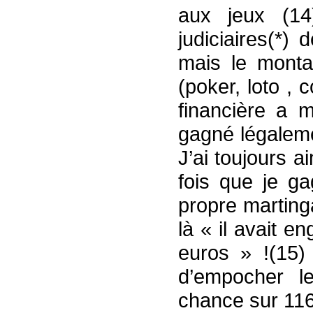
aux jeux (14
judiciaires(*)
mais le monta
(poker, loto ,
financière a 
gagné légaleme
J’ai toujours a
fois que je g
propre marting
là « il avait 
euros » !(15)
d’empocher le
chance sur 116 