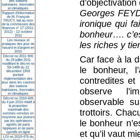
d’objectivation
des stations
balnéaires, thermales
et climatiques
Georges FEYD
Rapport d'information
de M. François
TRUCY, fait au nom
ironique qui fa
de la commission des
finances n° 17 (2011-
bonheur…. c’e
2012) - 12 octobre
2011
Les niveaux et
les riches y tie
pratiques des jeux de
hasard et d’argent en
2010
Décret no 2011-906
Car face à la d
du 29 juillet 2011
modifiant le décret no
le bonheur, l
59-1489 du 22
décembre 1959
portant
contredites e
réglementation des
jeux dans les casinos
des stations
observe l’
balnéaires, thermales
et climatiques
Décret no 2010-605
observable su
du 4 juin 2010 relatif à
la proportion
trottoirs. Cha
maximale des
sommes versées en
moyenne aux joueurs
le bonheur n’e
par les opérateurs
agréés de paris
hippiques et de paris
et qu’il vaut m
sportifs en ligne
LOI no 2010-476 du