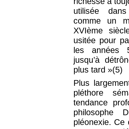
richesse a touj
utilisée dan
comme un mo
XVIème siècle
usitée pour pa
les années 5
jusqu’à détrôn
plus tard »(5)
Plus largemen
pléthore sé
tendance pro
philosophe
pléonexie. Ce 