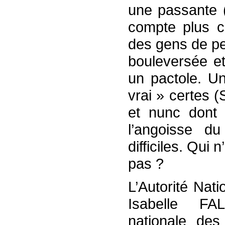
une passante 
compte plus ce
des gens de pe
bouleversée et
un pactole. U
vrai » certes (
et nunc dont i
l’angoisse d
difficiles. Qui
pas ?
L’Autorité Nat
Isabelle FA
nationale des