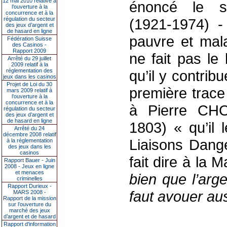
12 mai 2010 relative à
énoncé le s
l’ouverture à la
concurrence et à la
régulation du secteur
(1921-1974) -
des jeux d’argent et
de hasard en ligne
pauvre et mala
Fédération Suisse
des Casinos -
Rapport 2009
ne fait pas le
Arrêté du 29 juillet
2009 relatif à la
réglementation des
qu’il y contrib
jeux dans les casinos
Projet de Loi du 30
première trace
mars 2009 relatif à
l’ouverture à la
concurrence et à la
à Pierre C
régulation du secteur
des jeux d’argent et
de hasard en ligne
1803) « qu’il 
Arrêté du 24
décembre 2008 relatif
Liaisons Danger
à la réglementation
des jeux dans les
casinos
fait dire à la
Rapport Bauer - Juin
2008 - Jeux en ligne
et menaces
bien que l’arge
criminelles
Rapport Durieux -
faut avouer aus
MARS 2008 -
Rapport de la mission
sur l’ouverture du
marché des jeux
d’argent et de hasard
Rapport d'information