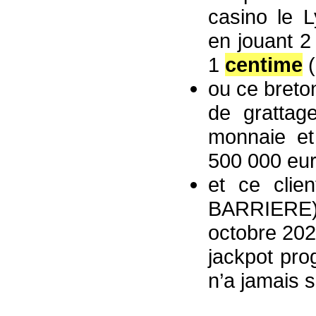
casino le 
en jouant 2
1
centime
(
ou ce breto
de grattag
monnaie et
500 000 eur
et ce clie
BARRIERE) 
octobre 202
jackpot pro
n’a jamais 