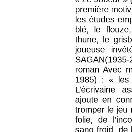
première motiv
les études empi
blé, le flouze,
thune, le gri
joueuse invét
SAGAN(1935-
roman Avec mo
1985) : « les
L’écrivaine a
ajoute en conn
tromper le jeu
folie, de l’in
sang froid, de 