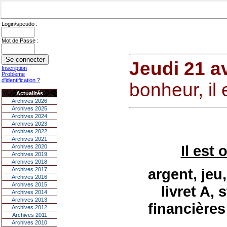
Login/speudo :
Mot de Passe :
Jeudi 21 av
Inscription
Problème
d'identification ?
bonheur, il 
Actualités
Archives 2026
Archives 2025
Archives 2024
Archives 2023
Archives 2022
Archives 2021
Il est 
Archives 2020
Archives 2019
Archives 2018
argent, jeu,
Archives 2017
Archives 2016
Archives 2015
livret A,
Archives 2014
Archives 2013
financière
Archives 2012
Archives 2011
Archives 2010