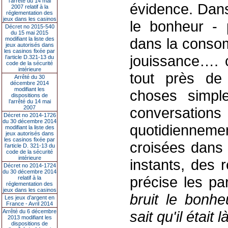
l’arrêté du 14 mai
évidence. Dan
2007 relatif à la
réglementation des
jeux dans les casinos
le bonheur - 
Décret no 2015-540
du 15 mai 2015
dans la consomm
modifiant la liste des
jeux autorisés dans
les casinos fixée par
jouissance…. c
l’article D.321-13 du
code de la sécurité
intérieure
tout près de 
Arrêté du 30
décembre 2014
modifiant les
choses simpl
dispositions de
l’arrêté du 14 mai
2007
conversati
Décret no 2014-1726
du 30 décembre 2014
quotidienne
modifiant la liste des
jeux autorisés dans
les casinos fixée par
croisées dans
l’article D. 321-13 du
code de la sécurité
intérieure
instants, des
Décret no 2014-1724
du 30 décembre 2014
précise les pa
relatif à la
réglementation des
jeux dans les casinos
bruit le bonhe
Les jeux d’argent en
France - Avril 2014
Arrêté du 6 décembre
sait qu'il était l
2013 modifiant les
dispositions de