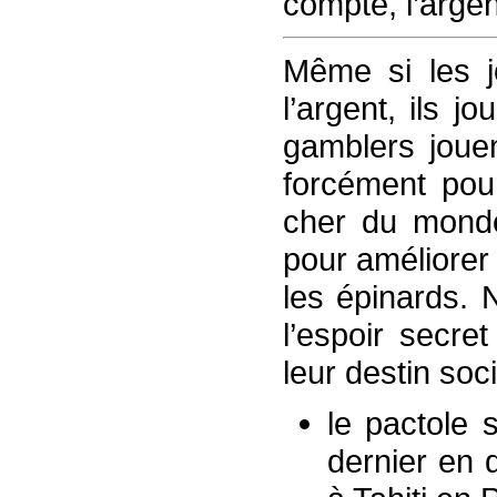
compte, l’argen
Même si les j
l’argent, ils j
gamblers joue
forcément pou
cher du monde
pour améliorer 
les épinards. 
l’espoir secre
leur destin soc
le pactole s
dernier en 