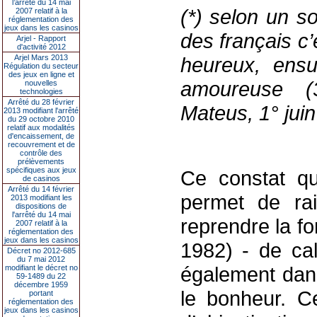
l’arrêté du 14 mai
(*) selon un 
2007 relatif à la
réglementation des
jeux dans les casinos
des français c’e
Arjel - Rapport
d'activité 2012
Arjel Mars 2013
heureux, ensu
Régulation du secteur
des jeux en ligne et
amoureuse (3
nouvelles
technologies
Arrêté du 28 février
Mateus, 1° jui
2013 modifiant l'arrêté
du 29 octobre 2010
relatif aux modalités
d'encaissement, de
recouvrement et de
contrôle des
prélèvements
spécifiques aux jeux
Ce constat qui
de casinos
Arrêté du 14 février
permet de ra
2013 modifiant les
dispositions de
l'arrêté du 14 mai
reprendre la 
2007 relatif à la
réglementation des
jeux dans les casinos
1982) - de cal
Décret no 2012-685
du 7 mai 2012
également dans
modifiant le décret no
59-1489 du 22
décembre 1959
le bonheur. Ce
portant
réglementation des
jeux dans les casinos