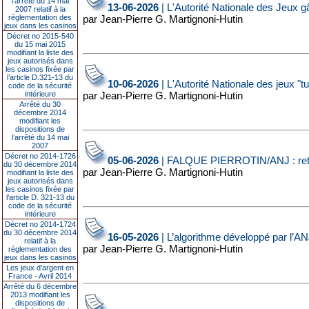
l’arrêté du 14 mai
13-06-2026
| L'Autorité Nationale des Jeux g
2007 relatif à la
par Jean-Pierre G. Martignoni-Hutin
réglementation des
jeux dans les casinos
Décret no 2015-540
du 15 mai 2015
modifiant la liste des
jeux autorisés dans
les casinos fixée par
l’article D.321-13 du
10-06-2026
| L'Autorité Nationale des jeux "t
code de la sécurité
par Jean-Pierre G. Martignoni-Hutin
intérieure
Arrêté du 30
décembre 2014
modifiant les
dispositions de
l’arrêté du 14 mai
2007
Décret no 2014-1726
05-06-2026
| FALQUE PIERROTIN/ANJ : retrai
du 30 décembre 2014
par Jean-Pierre G. Martignoni-Hutin
modifiant la liste des
jeux autorisés dans
les casinos fixée par
l’article D. 321-13 du
code de la sécurité
intérieure
Décret no 2014-1724
du 30 décembre 2014
16-05-2026
| L’algorithme développé par l’AN
relatif à la
par Jean-Pierre G. Martignoni-Hutin
réglementation des
jeux dans les casinos
Les jeux d’argent en
France - Avril 2014
Arrêté du 6 décembre
2013 modifiant les
dispositions de