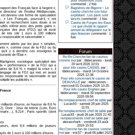
pour septembre 2026
Le plus gros gain gagné depuis plus
commenté : 2 fois
de 20 ans dans l’établissement.
Bagnères-de-Bigorre – Le
 rapport des Français face à l’argent »,
casino cherche son futur
e directeur de l’Institut Médiascopie,
exploitant : Les paris sont
 est devenu une forme de spéculation
lancés
commenté : 1 fois
. » Les Français, poursuit-il, « ont
aisir et recherchent sans doute à se
Casino de Forges-les-Eaux
31-03-2026|
ficultés même avec des petits gains ».
: ce que révèle le rapport
ançaise des jeux (FDJ) qui dit avoir
annuel du délégataire sur le
Série de jackpots au casino JOA de
ns de lots (de 1 euro à 100 millions
plan financier
commenté : 1
Gujan-Mestras : ce mois de mars a
u responsable et raisonnable »
fois
été fructueux pour quelques
joueurs. D’abord avec 44 207 euros
ement attirés par les jeux « simples,
remportés le dimanche 22 mars sur
urants », comme ceux de la FDJ ou du
une machine à sous pour une mise
Forum
 qu’il y a derrière ces enseignes la
initiale de 5,28 €. Puis quelques
surante de l’Etat ».
jours plus tard, le vendredi 27 mars,
Re:Re:Cherche fan de casinos
un joueur a décroché 12 086 euros
comme moi
par : titidecannes - lundi
artignoni, sociologue spécialisé des
sur une autre machine à sous.
20 avril 2026 10:01
t la « performance » de la FDJ qui a
pour info casino CASSIS.
par :
faires de 8,6 % « malgré la crise », il
Enfin, troisième et dernier jackpot,
titidecannes - mardi 14 Octobre
langage de la FDJ qui met en avant
record cette fois-ci, le samedi 28
2025 12:38
eu responsable et raisonnable et qui
mars dernier. Quelque 111 322
Pour info concernant le casino de
iplie les publicités ».
euros ont été remportés sur la table
DEAUVILLE
par : titidecannes -
d’Ultimate Texas Hold’em Poker,
mercredi 01 Octobre 2025 10:25
grâce à une mise de 5 euros sur la
Pour info casino Enghien
par :
 France
case bonus et une quinte flush
titidecannes - mardi 30 septembre
royale. Ces gains ont été annoncés
2025 09:56
dans un communiqué diffusé par le
Re:remplacements chef de table
par
casino ce lundi 30 mars en soirée.
: Lucas93 - samedi 28 juin 2025
9,9 milliards d’euros, en hausse de 8,6 %
11:01
2). Dont : Jeux de loterie (Loto, Euro
Re:remplacements chef de table
par
onnaire…), 9,214 ; Paris sportifs (dont
: Lucas93 - jeudi 26 juin 2025 21:45
remplacements chef de table
par :
11-01-2026|
alexasshark - vendredi 23 août
tes.
2024 15:53
oueurs, dont 8,4 millions de joueurs
Dimanche 11 janvier, en soirée, une
Re:Cherche fan de casinos comme
cliente retraitée de 78 ans, habitant
moi
par : eric57 - jeudi 06 juillet 2023
payés de 1 euro à 100 millions d’euros.
Trémuson, a eu l’énorme surprise