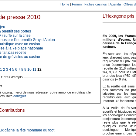
Home
|
Forum
|
Fiches casinos
|
Agenda
|
Offres d
L’Hexagone pris 
de presse 2010
jeu
a bientôt ses portes
 surfe sur la crise
En 2009, les Franç
us par l'indemnité Gray d'Albion
millions d’euros.
caisses de la Franç
uristique avec un casino
casinos.
se à la 7e place nationale
 fait pas recette
En sept ans, les dép
e de grévistes au casino.
jeux d’argent sont pa
l’équivalent du prix d’
crise économique, les
recette de 21,6 millia
1
2
3
4
5
6
7
8
9
10
11
12
%), 9,303 pour le PMU
brut des jeux (PBJ, di
Offres d'emploi
casinos (– 9 %).
te
Et la réalité est san
ces sommes ne pre
nos.org, merci de nous adresser votre annonce en utilisant le
laissées par les jo
ormulaire
cont@ct
redistribuées aux ga
Internet. « Une forme 
A la veille de l’ouv
Contributions
sportifs et hippiques e
les sociologues confir
conjoncture économique
reste plus que le rê
quelques euros d’u
sociologue Moniq
eux gâche la fête mondiale du foot
prochainement Les Mi