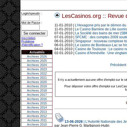
Login/speudo :
LesCasinos.org :: Revue 
Mot de Passe :
11-01-2010 |
L’Hexagone pris par le démon du 
11-01-2010 |
Le Casino Barrière de Lille ouvrir
07-01-2010 |
La Société des bains de mer (SBM)
07-01-2010 |
SFCMC : des comptes 2009 souten
Inscription
06-01-2010 |
Singapour : nouveau complexe to
Problème
06-01-2010 |
Le casino de Bordeaux-Lac se his
d'identification ?
04-01-2010 |
Casino de Toulouse : Le casino ne
Actualités
02-01-2010 |
Casino d'Amnéville : Une vingtain
Archives 2026
Archives 2025
Précédent
Archives 2024
Archives 2023
Archives 2022
Archives 2021
Il n'y a actuellement aucune offre d'emploi sur le si
Archives 2020
Pour déposer votre offre d'emploi sur LesCasi
Archives 2019
f
Archives 2018
Archives 2017
Archives 2016
Archives 2015
Archives 2014
Archives 2013
Archives 2012
Archives 2011
13-06-2026
| L'Autorité Nationale des J
Archives 2010
par Jean-Pierre G. Martignoni-Hutin