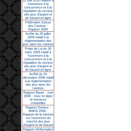
12 mai 2010 relative à
l’ouverture à la
concurrence et à la
régulation du secteur
des jeux d’argent et
de hasard en ligne
Fédération Suisse
des Casinos -
Rapport 2009
Arrêté du 29 juillet
2009 relatif à la
réglementation des
jeux dans les casinos
Projet de Loi du 30
mars 2009 relatif à
l’ouverture à la
concurrence et à la
régulation du secteur
des jeux d’argent et
de hasard en ligne
Arrêté du 24
décembre 2008 relatif
à la réglementation
des jeux dans les
casinos
Rapport Bauer - Juin
2008 - Jeux en ligne
et menaces
criminelles
Rapport Durieux -
MARS 2008 -
Rapport de la mission
sur l’ouverture du
marché des jeux
d’argent et de hasard
Rapport d'information