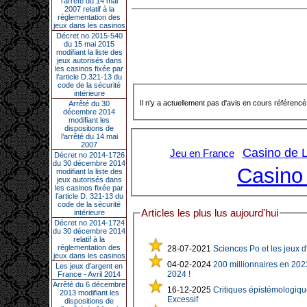
l’arrêté du 14 mai
2007 relatif à la
réglementation des
jeux dans les casinos
Décret no 2015-540
du 15 mai 2015
modifiant la liste des
jeux autorisés dans
les casinos fixée par
l’article D.321-13 du
code de la sécurité
intérieure
Il n'y a actuellement pas d'avis en cours référencé 
Arrêté du 30
décembre 2014
modifiant les
dispositions de
l’arrêté du 14 mai
2007
Casino de Li
Jeu en France
Décret no 2014-1726
du 30 décembre 2014
Casino
modifiant la liste des
jeux autorisés dans
les casinos fixée par
l’article D. 321-13 du
code de la sécurité
Articles les plus lus aujourd'hui
intérieure
Décret no 2014-1724
du 30 décembre 2014
relatif à la
réglementation des
28-07-2021
Sciences Po et les jeux d
jeux dans les casinos
04-02-2024
200 millionnaires en 202
Les jeux d’argent en
2024 !
France - Avril 2014
Arrêté du 6 décembre
16-12-2025
Critiques épistémologiqu
2013 modifiant les
Excessif
dispositions de