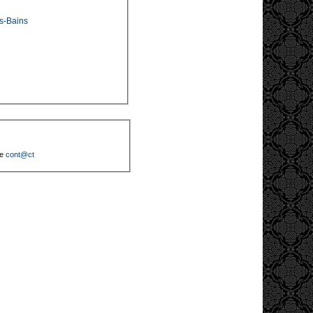
es-Bains
re
cont@ct