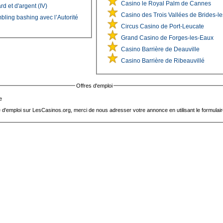
Casino le Royal Palm de Cannes
rd et d'argent (IV)
Casino des Trois Vallées de Brides-l
Circus Casino de Port-Leucate
Grand Casino de Forges-les-Eaux
Casino Barrière de Deauville
Casino Barrière de Ribeauvillé
Offres d'emploi
e
 d'emploi sur LesCasinos.org, merci de nous adresser votre annonce en utilisant le formulai