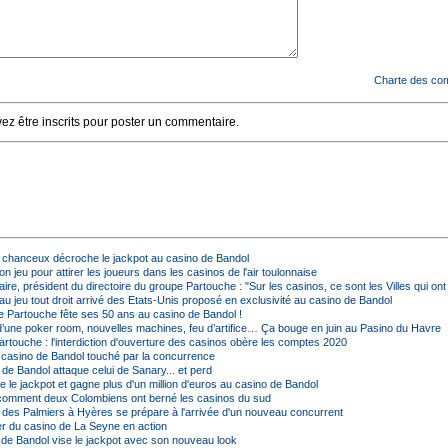
Charte des co
z être inscrits pour poster un commentaire.
 chanceux décroche le jackpot au casino de Bandol
 jeu pour attirer les joueurs dans les casinos de l'air toulonnaise
ire, président du directoire du groupe Partouche : "Sur les casinos, ce sont les Villes qui ont
u jeu tout droit arrivé des Etats-Unis proposé en exclusivité au casino de Bandol
 Partouche fête ses 50 ans au casino de Bandol !
d’une poker room, nouvelles machines, feu d’artifice… Ça bouge en juin au Pasino du Havre
rtouche : l'interdiction d'ouverture des casinos obère les comptes 2020
casino de Bandol touché par la concurrence
de Bandol attaque celui de Sanary... et perd
e le jackpot et gagne plus d'un million d'euros au casino de Bandol
 comment deux Colombiens ont berné les casinos du sud
 des Palmiers à Hyères se prépare à l'arrivée d'un nouveau concurrent
er du casino de La Seyne en action
 de Bandol vise le jackpot avec son nouveau look