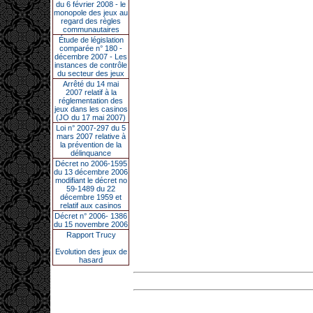
du 6 février 2008 - le
monopole des jeux au
regard des règles
communautaires
Étude de législation
comparée n° 180 -
décembre 2007 - Les
instances de contrôle
du secteur des jeux
Arrêté du 14 mai
2007 relatif à la
réglementation des
jeux dans les casinos
(JO du 17 mai 2007)
Loi n° 2007-297 du 5
mars 2007 relative à
la prévention de la
délinquance
Décret no 2006-1595
du 13 décembre 2006
modifiant le décret no
59-1489 du 22
décembre 1959 et
relatif aux casinos
Décret n° 2006- 1386
du 15 novembre 2006
Rapport Trucy
Evolution des jeux de
hasard