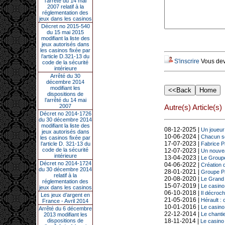
l’arrêté du 14 mai
2007 relatif à la
réglementation des
jeux dans les casinos
Décret no 2015-540
du 15 mai 2015
modifiant la liste des
jeux autorisés dans
les casinos fixée par
l’article D.321-13 du
S'inscrire
Vous deve
code de la sécurité
intérieure
Arrêté du 30
décembre 2014
modifiant les
dispositions de
l’arrêté du 14 mai
2007
Autre(s) Article(s)
Décret no 2014-1726
du 30 décembre 2014
modifiant la liste des
08-12-2025 |
Un joueur
jeux autorisés dans
10-06-2024 |
Chacun son
les casinos fixée par
17-07-2023 |
l’article D. 321-13 du
Fabrice Pa
code de la sécurité
12-07-2023 |
Un nouvea
intérieure
13-04-2023 |
Le Groupe
Décret no 2014-1724
04-06-2022 |
Création 
du 30 décembre 2014
28-01-2021 |
Groupe Pa
relatif à la
20-08-2020 |
Le Grand 
réglementation des
15-07-2019 |
Le casino 
jeux dans les casinos
06-10-2018 |
Il décroch
Les jeux d’argent en
21-05-2016 |
Hérault :
France - Avril 2014
10-01-2016 |
Le casino
Arrêté du 6 décembre
22-12-2014 |
Le chanti
2013 modifiant les
dispositions de
18-11-2014 |
Le casino