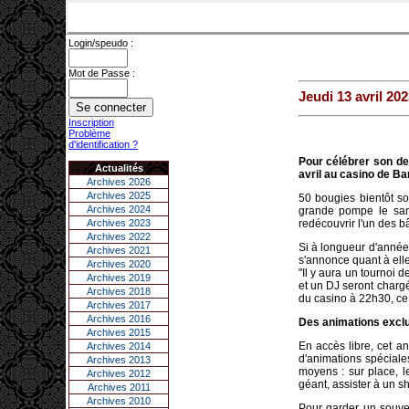
Login/speudo :
Mot de Passe :
Jeudi 13 avril 202
Inscription
Problème
d'identification ?
Pour célébrer son de
Actualités
avril au casino de B
Archives 2026
Archives 2025
50 bougies bientôt so
Archives 2024
grande pompe le same
Archives 2023
redécouvrir l'un des bâ
Archives 2022
Si à longueur d'année
Archives 2021
s'annonce quant à ell
Archives 2020
"Il y aura un tournoi 
Archives 2019
et un DJ seront chargés
Archives 2018
du casino à 22h30, ce q
Archives 2017
Archives 2016
Des animations excl
Archives 2015
En accès libre, cet an
Archives 2014
d'animations spécial
Archives 2013
moyens : sur place, le
Archives 2012
géant, assister à un 
Archives 2011
Archives 2010
Pour garder un souven