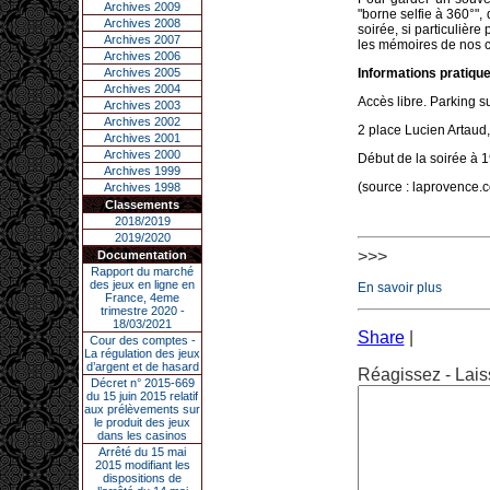
Archives 2009
"borne selfie à 360°",
Archives 2008
soirée, si particulièr
Archives 2007
les mémoires de nos c
Archives 2006
Archives 2005
Informations pratiqu
Archives 2004
Accès libre. Parking s
Archives 2003
Archives 2002
2 place Lucien Artaud
Archives 2001
Archives 2000
Début de la soirée à 
Archives 1999
(source : laprovence.
Archives 1998
Classements
2018/2019
2019/2020
>>>
Documentation
Rapport du marché
des jeux en ligne en
En savoir plus
France, 4eme
trimestre 2020 -
18/03/2021
Share
|
Cour des comptes -
La régulation des jeux
d’argent et de hasard
Réagissez - Lais
Décret n° 2015-669
du 15 juin 2015 relatif
aux prélèvements sur
le produit des jeux
dans les casinos
Arrêté du 15 mai
2015 modifiant les
dispositions de