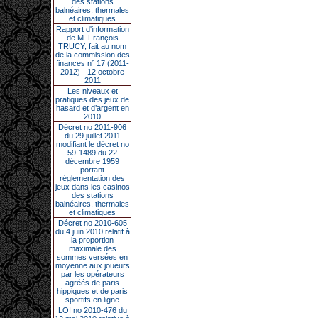
des stations
balnéaires, thermales
et climatiques
Rapport d'information
de M. François
TRUCY, fait au nom
de la commission des
finances n° 17 (2011-
2012) - 12 octobre
2011
Les niveaux et
pratiques des jeux de
hasard et d’argent en
2010
Décret no 2011-906
du 29 juillet 2011
modifiant le décret no
59-1489 du 22
décembre 1959
portant
réglementation des
jeux dans les casinos
des stations
balnéaires, thermales
et climatiques
Décret no 2010-605
du 4 juin 2010 relatif à
la proportion
maximale des
sommes versées en
moyenne aux joueurs
par les opérateurs
agréés de paris
hippiques et de paris
sportifs en ligne
LOI no 2010-476 du