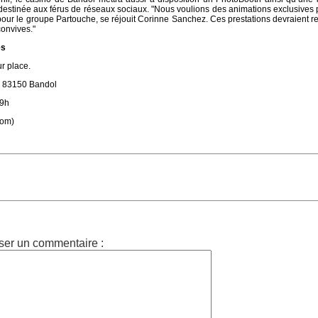
 destinée aux férus de réseaux sociaux. "Nous voulions des animations exclusives 
e pour le groupe Partouche, se réjouit Corinne Sanchez. Ces prestations devraient r
onvives."
es
ur place.
, 83150 Bandol
19h
com)
ser un commentaire :