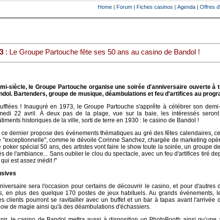
Home
|
Forum
|
Fiches casinos
|
Agenda
|
Offres d
3
: Le Groupe Partouche fête ses 50 ans au casino de Bandol !
mi-siècle, le Groupe Partouche organise une soirée d'anniversaire ouverte à t
andol. Bartenders, groupe de musique, déambulations et feu d'artifices au prog
ufflées ! Inauguré en 1973, le Groupe Partouche s'apprête à célébrer son demi-
di 22 avril. À deux pas de la plage, vue sur la baie, les intéressés seront 
timents historiques de la ville, sorti de terre en 1930 : le casino de Bandol !
 ce dernier propose des événements thématiques au gré des fêtes calendaires, ce
e "exceptionnelle", comme le dévoile Corinne Sanchez, chargée de marketing opér
de poker spécial 50 ans, des artistes vont faire le show toute la soirée, un groupe 
 de l'ambiance... Sans oublier le clou du spectacle, avec un feu d'artifices tiré depu
ui est assez inédit !"
usives
niversaire sera l'occasion pour certains de découvrir le casino, et pour d'autres d
es, en plus des quelque 170 postes de jeux habituels. Au grands événements, l
s clients pourront se ravitailler avec un buffet et un bar à tapas avant l'arrivée
show de magie ainsi qu'à des déambulations d'échassiers.
ir, le casino de Bandol mettra aussi à disposition un PhotoBooth ainsi qu’une 