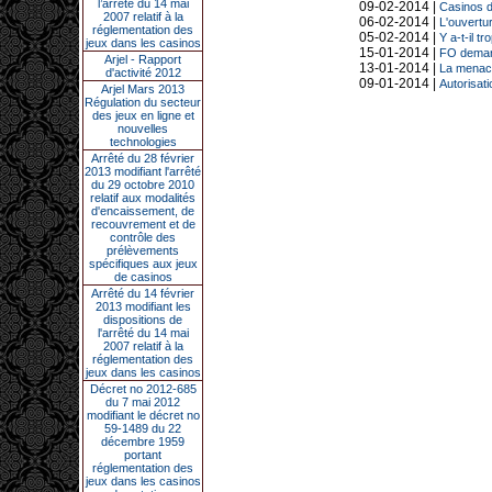
l’arrêté du 14 mai
09-02-2014 |
Casinos d
2007 relatif à la
06-02-2014 |
L'ouvertu
réglementation des
05-02-2014 |
Y a-t-il t
jeux dans les casinos
15-01-2014 |
FO demand
Arjel - Rapport
13-01-2014 |
La menace
d'activité 2012
09-01-2014 |
Autorisat
Arjel Mars 2013
Régulation du secteur
des jeux en ligne et
nouvelles
technologies
Arrêté du 28 février
2013 modifiant l'arrêté
du 29 octobre 2010
relatif aux modalités
d'encaissement, de
recouvrement et de
contrôle des
prélèvements
spécifiques aux jeux
de casinos
Arrêté du 14 février
2013 modifiant les
dispositions de
l'arrêté du 14 mai
2007 relatif à la
réglementation des
jeux dans les casinos
Décret no 2012-685
du 7 mai 2012
modifiant le décret no
59-1489 du 22
décembre 1959
portant
réglementation des
jeux dans les casinos