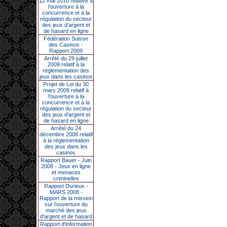
12 mai 2010 relative à
l’ouverture à la
concurrence et à la
régulation du secteur
des jeux d’argent et
de hasard en ligne
Fédération Suisse
des Casinos -
Rapport 2009
Arrêté du 29 juillet
2009 relatif à la
réglementation des
jeux dans les casinos
Projet de Loi du 30
mars 2009 relatif à
l’ouverture à la
concurrence et à la
régulation du secteur
des jeux d’argent et
de hasard en ligne
Arrêté du 24
décembre 2008 relatif
à la réglementation
des jeux dans les
casinos
Rapport Bauer - Juin
2008 - Jeux en ligne
et menaces
criminelles
Rapport Durieux -
MARS 2008 -
Rapport de la mission
sur l’ouverture du
marché des jeux
d’argent et de hasard
Rapport d'information