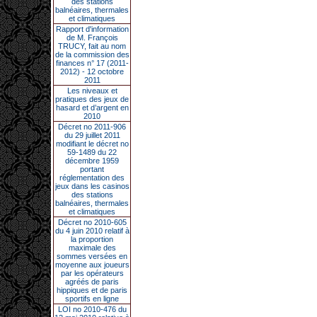
des stations
balnéaires, thermales
et climatiques
Rapport d'information
de M. François
TRUCY, fait au nom
de la commission des
finances n° 17 (2011-
2012) - 12 octobre
2011
Les niveaux et
pratiques des jeux de
hasard et d’argent en
2010
Décret no 2011-906
du 29 juillet 2011
modifiant le décret no
59-1489 du 22
décembre 1959
portant
réglementation des
jeux dans les casinos
des stations
balnéaires, thermales
et climatiques
Décret no 2010-605
du 4 juin 2010 relatif à
la proportion
maximale des
sommes versées en
moyenne aux joueurs
par les opérateurs
agréés de paris
hippiques et de paris
sportifs en ligne
LOI no 2010-476 du