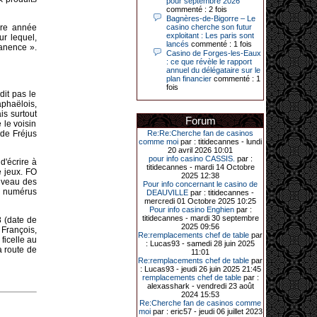
pour septembre 2026
Le plus gros gain gagné depuis plus
commenté : 2 fois
de 20 ans dans l’établissement.
Bagnères-de-Bigorre – Le
ière année
casino cherche son futur
exploitant : Les paris sont
ur lequel,
lancés
commenté : 1 fois
manence ».
Casino de Forges-les-Eaux
31-03-2026|
: ce que révèle le rapport
annuel du délégataire sur le
Série de jackpots au casino JOA de
plan financier
commenté : 1
Gujan-Mestras : ce mois de mars a
fois
été fructueux pour quelques
dit pas le
joueurs. D’abord avec 44 207 euros
aphaëlois,
remportés le dimanche 22 mars sur
une machine à sous pour une mise
is surtout
Forum
initiale de 5,28 €. Puis quelques
le voisin
jours plus tard, le vendredi 27 mars,
 de Fréjus
Re:Re:Cherche fan de casinos
un joueur a décroché 12 086 euros
comme moi
par : titidecannes - lundi
sur une autre machine à sous.
20 avril 2026 10:01
pour info casino CASSIS.
par :
d'écrire à
Enfin, troisième et dernier jackpot,
titidecannes - mardi 14 Octobre
 jeux. FO
record cette fois-ci, le samedi 28
2025 12:38
mars dernier. Quelque 111 322
iveau des
Pour info concernant le casino de
euros ont été remportés sur la table
un numérus
DEAUVILLE
par : titidecannes -
d’Ultimate Texas Hold’em Poker,
mercredi 01 Octobre 2025 10:25
grâce à une mise de 5 euros sur la
Pour info casino Enghien
par :
case bonus et une quinte flush
titidecannes - mardi 30 septembre
8 (date de
royale. Ces gains ont été annoncés
2025 09:56
François,
dans un communiqué diffusé par le
Re:remplacements chef de table
par
ficelle au
casino ce lundi 30 mars en soirée.
: Lucas93 - samedi 28 juin 2025
a route de
11:01
Re:remplacements chef de table
par
: Lucas93 - jeudi 26 juin 2025 21:45
remplacements chef de table
par :
11-01-2026|
alexasshark - vendredi 23 août
2024 15:53
Dimanche 11 janvier, en soirée, une
Re:Cherche fan de casinos comme
cliente retraitée de 78 ans, habitant
moi
par : eric57 - jeudi 06 juillet 2023
Trémuson, a eu l’énorme surprise