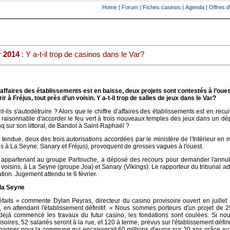
Home
|
Forum
|
Fiches casinos
|
Agenda
|
Offres d
r 2014
: Y a-t-il trop de casinos dans le Var?
’affaires des établissements est en baisse, deux projets sont contestés à l’ouest
ir à Fréjus, tout près d’un voisin. Y a-t-il trop de salles de jeux dans le Var?
t-ils s'autodétruire ? Alors que le chiffre d'affaires des établissements est en recu
ien raisonnable d'accorder le feu vert à trois nouveaux temples des jeux dans un d
q sur son littoral, de Bandol à Saint-Raphaël ?
 tendue, deux des trois autorisations accordées par le ministère de l'Intérieur en
s à La Seyne, Sanary et Fréjus), provoquent de grosses vagues à l'ouest.
 appartenant au groupe Partouche, a déposé des recours pour demander l'annul
 voisins, à La Seyne (groupe Joa) et Sanary (Vikings). Le rapporteur du tribunal adm
tion. Jugement attendu le 6 février.
 la Seyne
aits » commente Dylan Peyras, directeur du casino provisoire ouvert en juillet
 en attendant l'établissement définitif. « Nous sommes porteurs d'un projet de 2
déjà commencé les travaux du futur casino, les fondations sont coulées. Si no
soires, 52 salariés seront à la rue, et 120 à terme, prévus sur l'établissement défini
agner pour la commune qui encaisserait 60 millions d'euros sur 20 ans grâce au