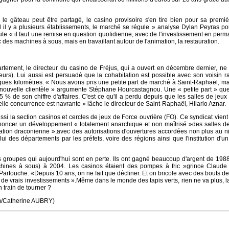
 le gâteau peut être partagé, le casino provisoire s'en tire bien pour sa prem
d il y a plusieurs établissements, le marché se régule » analyse Dylan Peyras po
site « il faut une remise en question quotidienne, avec de l'investissement en per
des machines à sous, mais en travaillant autour de l'animation, la restauration.
artement, le directeur du casino de Fréjus, qui a ouvert en décembre dernier, ne 
lleurs). Lui aussi est persuadé que la cohabitation est possible avec son voisin r
lques kilomètres. « Nous avons pris une petite part de marché à Saint-Raphaël, ma
ouvelle clientèle » argumente Stéphane Hourcastagnou. Une « petite part » que 
 % de son chiffre d'affaires. C'est ce qu'il a perdu depuis que les salles de jeux
elle concurrence est navrante » lâche le directeur de Saint-Raphaël, Hilario Aznar.
si la section casinos et cercles de jeux de Force ouvrière (FO). Ce syndicat vient 
noncer un développement « totalement anarchique et non maîtrisé »des salles de
tion draconienne »,avec des autorisations d'ouvertures accordées non plus au n
i des départements par les préfets, voire des régions ainsi que l'institution d'
s groupes qui aujourd'hui sont en perte. Ils ont gagné beaucoup d'argent de 198
achines à sous) à 2004. Les casinos étaient des pompes à fric »grince Claude 
rtouche. «Depuis 10 ans, on ne fait que décliner. Et on bricole avec des bouts de 
 de vrais investissements ».Même dans le monde des tapis verts, rien ne va plus, l
n train de tourner ?
om/Catherine AUBRY)