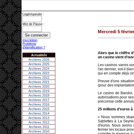
Login/speudo :
Mot de Passe :
Mercredi 5 févrie
Inscription
Problème
d'identification ?
Alors que le chiffre d
Actualités
un casino vient d’ouvr
Archives 2026
Archives 2025
Les casinos varois von
Archives 2024
l'an dernier, est-il b
Archives 2023
qui en compte déjà cin
Archives 2022
Preuve d'une situation
Archives 2021
(pour des implantation
Archives 2020
Archives 2019
Le casino de Bandol,
Archives 2018
autorisations pour ses
Archives 2017
préconise cette annula
Archives 2016
Archives 2015
25 millions d'euros à
Archives 2014
« Nous sommes stupéf
Archives 2013
Sablettes à La Seyne,
Archives 2012
d'euros. Nous avons 
Archives 2011
fermer les locaux provi
Archives 2010
compter le manque à g