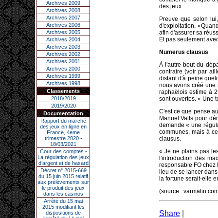
Archives 2009
des jeux.
Archives 2008
Archives 2007
Preuve que selon lui,
Archives 2006
d'exploitation. «Quan
Archives 2005
afin d'assurer sa réus
Et pas seulement avec 
Archives 2004
Archives 2003
Numerus clausus
Archives 2002
Archives 2001
À l'autre bout du dép
Archives 2000
contraire (voir par ai
Archives 1999
distant d'à peine que
Archives 1998
nous avons créé une n
Classements
raphaëlois estime à 25
2018/2019
sont ouvertes. « Une t
2019/2020
C'est ce que pense aus
Documentation
Manuel Valls pour dé
Rapport du marché
demande « une régula
des jeux en ligne en
communes, mais à celu
France, 4eme
trimestre 2020 -
clausus.
18/03/2021
« Je ne plains pas le
Cour des comptes -
La régulation des jeux
l'introduction des m
d’argent et de hasard
responsable FO chez Pa
Décret n° 2015-669
lieu de se lancer dans
du 15 juin 2015 relatif
la fortune serait-elle e
aux prélèvements sur
le produit des jeux
(source : varmatin.c
dans les casinos
Arrêté du 15 mai
2015 modifiant les
Share
|
dispositions de