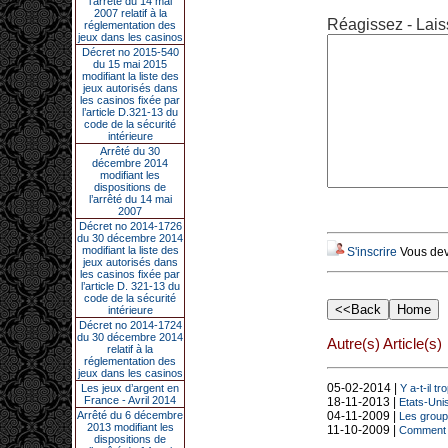
l’arrêté du 14 mai
2007 relatif à la
Réagissez - Lais
réglementation des
jeux dans les casinos
Décret no 2015-540
du 15 mai 2015
modifiant la liste des
jeux autorisés dans
les casinos fixée par
l’article D.321-13 du
code de la sécurité
intérieure
Arrêté du 30
décembre 2014
modifiant les
dispositions de
l’arrêté du 14 mai
2007
Décret no 2014-1726
du 30 décembre 2014
modifiant la liste des
S'inscrire
Vous deve
jeux autorisés dans
les casinos fixée par
l’article D. 321-13 du
code de la sécurité
intérieure
Décret no 2014-1724
du 30 décembre 2014
Autre(s) Article(s)
relatif à la
réglementation des
jeux dans les casinos
05-02-2014 |
Les jeux d’argent en
Y a-t-il t
France - Avril 2014
18-11-2013 |
Etats-Unis
Arrêté du 6 décembre
04-11-2009 |
Les group
2013 modifiant les
11-10-2009 |
Comment le
dispositions de