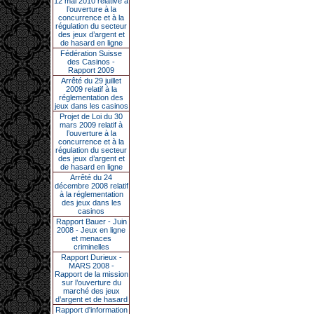
12 mai 2010 relative à
l’ouverture à la
concurrence et à la
régulation du secteur
des jeux d’argent et
de hasard en ligne
Fédération Suisse
des Casinos -
Rapport 2009
Arrêté du 29 juillet
2009 relatif à la
réglementation des
jeux dans les casinos
Projet de Loi du 30
mars 2009 relatif à
l’ouverture à la
concurrence et à la
régulation du secteur
des jeux d’argent et
de hasard en ligne
Arrêté du 24
décembre 2008 relatif
à la réglementation
des jeux dans les
casinos
Rapport Bauer - Juin
2008 - Jeux en ligne
et menaces
criminelles
Rapport Durieux -
MARS 2008 -
Rapport de la mission
sur l’ouverture du
marché des jeux
d’argent et de hasard
Rapport d'information