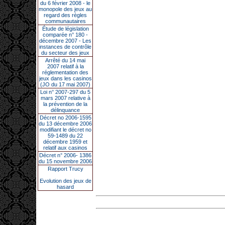
du 6 février 2008 - le
monopole des jeux au
regard des règles
communautaires
Étude de législation
comparée n° 180 -
décembre 2007 - Les
instances de contrôle
du secteur des jeux
Arrêté du 14 mai
2007 relatif à la
réglementation des
jeux dans les casinos
(JO du 17 mai 2007)
Loi n° 2007-297 du 5
mars 2007 relative à
la prévention de la
délinquance
Décret no 2006-1595
du 13 décembre 2006
modifiant le décret no
59-1489 du 22
décembre 1959 et
relatif aux casinos
Décret n° 2006- 1386
du 15 novembre 2006
Rapport Trucy
Evolution des jeux de
hasard