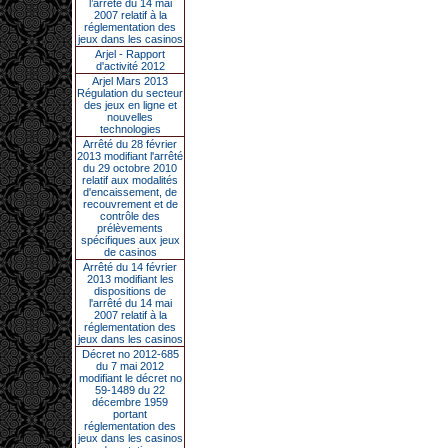
l’arrêté du 14 mai
2007 relatif à la
réglementation des
jeux dans les casinos
Arjel - Rapport
d'activité 2012
Arjel Mars 2013
Régulation du secteur
des jeux en ligne et
nouvelles
technologies
Arrêté du 28 février
2013 modifiant l'arrêté
du 29 octobre 2010
relatif aux modalités
d'encaissement, de
recouvrement et de
contrôle des
prélèvements
spécifiques aux jeux
de casinos
Arrêté du 14 février
2013 modifiant les
dispositions de
l'arrêté du 14 mai
2007 relatif à la
réglementation des
jeux dans les casinos
Décret no 2012-685
du 7 mai 2012
modifiant le décret no
59-1489 du 22
décembre 1959
portant
réglementation des
jeux dans les casinos