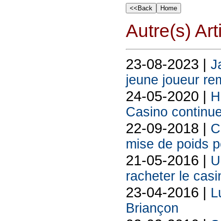
Autre(s) Art
23-08-2023 |
J
jeune joueur re
24-05-2020 |
H
Casino continu
22-09-2018 |
C
mise de poids p
21-05-2016 |
U
racheter le cas
23-04-2016 |
L
Briançon