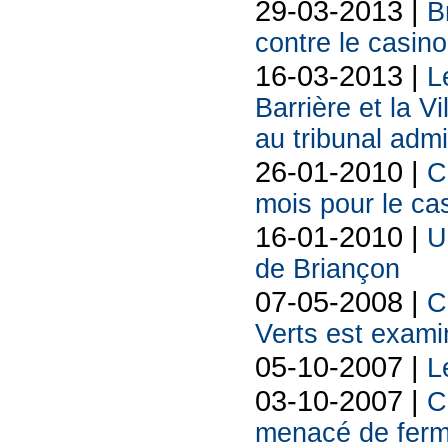
29-03-2013 |
B
contre le casino
16-03-2013 |
L
Barrière et la 
au tribunal admin
26-01-2010 |
C
mois pour le ca
16-01-2010 |
U
de Briançon
07-05-2008 |
C
Verts est exami
05-10-2007 |
L
03-10-2007 |
C
menacé de ferm