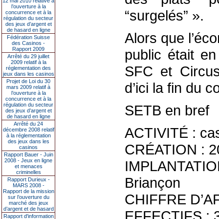
12 mai 2010 relative à
l’ouverture à la
“surgelés” ».
concurrence et à la
régulation du secteur
des jeux d’argent et
de hasard en ligne
Alors que l’éc
Fédération Suisse
des Casinos -
Rapport 2009
public était en
Arrêté du 29 juillet
2009 relatif à la
SFC et Circus 
réglementation des
jeux dans les casinos
Projet de Loi du 30
d’ici la fin du 
mars 2009 relatif à
l’ouverture à la
concurrence et à la
régulation du secteur
SETB en bref
des jeux d’argent et
de hasard en ligne
Arrêté du 24
ACTIVITÉ : cas
décembre 2008 relatif
à la réglementation
des jeux dans les
CRÉATION : 2
casinos
Rapport Bauer - Juin
2008 - Jeux en ligne
IMPLANTATION
et menaces
criminelles
Briançon
Rapport Durieux -
MARS 2008 -
Rapport de la mission
CHIFFRE D’AF
sur l’ouverture du
marché des jeux
d’argent et de hasard
EFFECTIFS : 32
Rapport d'information