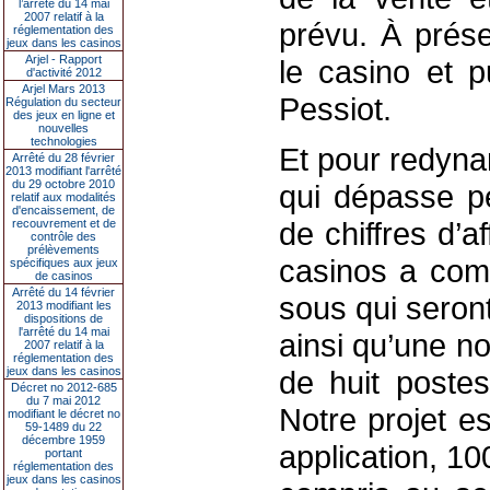
l’arrêté du 14 mai
2007 relatif à la
prévu. À prése
réglementation des
jeux dans les casinos
Arjel - Rapport
le casino et p
d'activité 2012
Arjel Mars 2013
Pessiot.
Régulation du secteur
des jeux en ligne et
nouvelles
technologies
Et pour redynam
Arrêté du 28 février
2013 modifiant l'arrêté
du 29 octobre 2010
qui dépasse pé
relatif aux modalités
d'encaissement, de
de chiffres d’a
recouvrement et de
contrôle des
prélèvements
casinos a com
spécifiques aux jeux
de casinos
Arrêté du 14 février
sous qui seront
2013 modifiant les
dispositions de
l'arrêté du 14 mai
ainsi qu’une no
2007 relatif à la
réglementation des
jeux dans les casinos
de huit postes
Décret no 2012-685
du 7 mai 2012
Notre projet e
modifiant le décret no
59-1489 du 22
décembre 1959
application, 1
portant
réglementation des
jeux dans les casinos