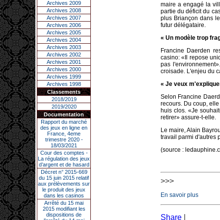
Archives 2009
maire a engagé la vil
Archives 2008
partie du déficit du ca
Archives 2007
plus Briançon dans les
futur délégataire.
Archives 2006
Archives 2005
« Un modèle trop frag
Archives 2004
Archives 2003
Francine Daerden re
Archives 2002
casino: «Il repose uniq
Archives 2001
pas l'environnement».
Archives 2000
croisade. L'enjeu du 
Archives 1999
« Je veux m'explique
Archives 1998
Classements
Selon Francine Daerden
2018/2019
recours. Du coup, elle 
2019/2020
huis clos. «Je souhait
Documentation
retirer» assure-t-elle.
Rapport du marché
des jeux en ligne en
Le maire, Alain Bayrou
France, 4eme
travail parmi d'autres 
trimestre 2020 -
18/03/2021
(source : ledauphine
Cour des comptes -
La régulation des jeux
d’argent et de hasard
Décret n° 2015-669
du 15 juin 2015 relatif
>>>
aux prélèvements sur
le produit des jeux
En savoir plus
dans les casinos
Arrêté du 15 mai
2015 modifiant les
dispositions de
Share
|