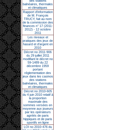
des stations
balnéaires, thermales
et climatiques
Rapport d'information
de M. François
TRUCY, fait au nom
de la commission des
finances n° 17 (2011-
2012) - 12 octobre
2011
Les niveaux et
pratiques des jeux de
hasard et d’argent en
2010
Décret no 2011-906
du 29 juillet 2011
modifiant le décret no
59-1489 du 22
décembre 1959
portant
réglementation des
jeux dans les casinos
des stations
balnéaires, thermales
et climatiques
Décret no 2010-605
du 4 juin 2010 relatif à
la proportion
maximale des
sommes versées en
moyenne aux joueurs
par les opérateurs
agréés de paris
hippiques et de paris
sportifs en ligne
LOI no 2010-476 du