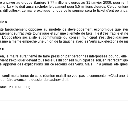
le à payer au groupe Barrière 3,77 millions d'euros au 31 janvier 2009, pour ren
sino. La ville doit aussi racheter le bâtiment pour 5,5 millions d'euros. Ce qui enfo
 difficultés». Le maire explique lui que cette somme sera le ticket d'entrée à pa
ile »
ste farouchement opposée au modèle de développement économique que sym
uement sur l'activité touristique et sur une clientèle de luxe. Il est très fragile et 
 L'opposition socialiste et communiste du conseil municipal s'est désolidarisé
casino a même empêché une union de la gauche avec les Verts aux élections de ma
r »
, le maire aurait tenté de faire pression par personnes interposées pour qu'elle 
vient s'expliquer devant tous les élus du conseil municipal ce soir, en regrettant que
e apporter des explications sur ce recours des Verts. Mais il n'a jamais été ques
, confirme la tenue de cette réunion mais il ne veut pas la commenter. «C'est une 
pour faire avancer le dossier du casino» dit-il.
.com/Luc CHAILLOT)