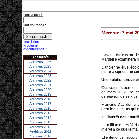
Login/speudo :
Mot de Passe :
Mercredi 7 mai 2
Inscription
Problème
d'identification ?
L'avenir du casino de
Actualités
Marseille examinera 
Archives 2026
Archives 2025
L'ancienne élue écolo
Archives 2024
maire à signer une con
Archives 2023
Une solution provisoi
Archives 2022
Archives 2021
Ces contrats permette
Archives 2020
en mars 2007 une déli
Archives 2019
délégation de service
Archives 2018
Archives 2017
Francine Daerden a de 
Archives 2016
premiers recours qui o
Archives 2015
« L'intérêt des contri
Archives 2014
Archives 2013
La militante des Vert
Archives 2012
intérêt à ce que je ma
Archives 2011
Archives 2010
Elle dénonce l'accord 