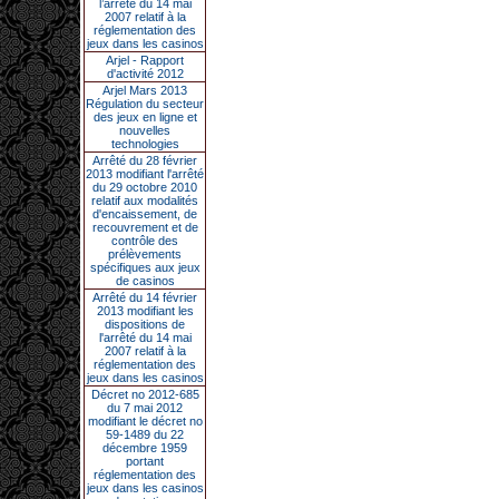
l’arrêté du 14 mai
2007 relatif à la
réglementation des
jeux dans les casinos
Arjel - Rapport
d'activité 2012
Arjel Mars 2013
Régulation du secteur
des jeux en ligne et
nouvelles
technologies
Arrêté du 28 février
2013 modifiant l'arrêté
du 29 octobre 2010
relatif aux modalités
d'encaissement, de
recouvrement et de
contrôle des
prélèvements
spécifiques aux jeux
de casinos
Arrêté du 14 février
2013 modifiant les
dispositions de
l'arrêté du 14 mai
2007 relatif à la
réglementation des
jeux dans les casinos
Décret no 2012-685
du 7 mai 2012
modifiant le décret no
59-1489 du 22
décembre 1959
portant
réglementation des
jeux dans les casinos