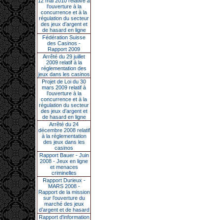
12 mai 2010 relative à
l’ouverture à la
concurrence et à la
régulation du secteur
des jeux d’argent et
de hasard en ligne
Fédération Suisse
des Casinos -
Rapport 2009
Arrêté du 29 juillet
2009 relatif à la
réglementation des
jeux dans les casinos
Projet de Loi du 30
mars 2009 relatif à
l’ouverture à la
concurrence et à la
régulation du secteur
des jeux d’argent et
de hasard en ligne
Arrêté du 24
décembre 2008 relatif
à la réglementation
des jeux dans les
casinos
Rapport Bauer - Juin
2008 - Jeux en ligne
et menaces
criminelles
Rapport Durieux -
MARS 2008 -
Rapport de la mission
sur l’ouverture du
marché des jeux
d’argent et de hasard
Rapport d'information