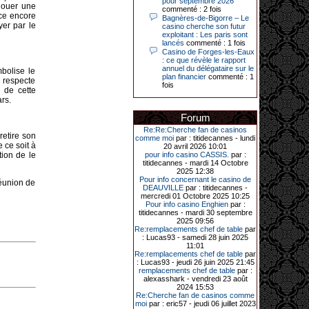
pour septembre 2026
Le plus gros gain gagné depuis plus
flouer une
commenté : 2 fois
de 20 ans dans l’établissement.
nce encore
Bagnères-de-Bigorre – Le
yer par le
casino cherche son futur
exploitant : Les paris sont
lancés
commenté : 1 fois
Casino de Forges-les-Eaux
31-03-2026|
: ce que révèle le rapport
annuel du délégataire sur le
Série de jackpots au casino JOA de
bolise le
plan financier
commenté : 1
Gujan-Mestras : ce mois de mars a
ne respecte
fois
été fructueux pour quelques
e de cette
joueurs. D’abord avec 44 207 euros
rs.
remportés le dimanche 22 mars sur
une machine à sous pour une mise
Forum
initiale de 5,28 €. Puis quelques
jours plus tard, le vendredi 27 mars,
Re:Re:Cherche fan de casinos
un joueur a décroché 12 086 euros
retire son
comme moi
par : titidecannes - lundi
sur une autre machine à sous.
 ce soit à
20 avril 2026 10:01
tion de le
pour info casino CASSIS.
par :
Enfin, troisième et dernier jackpot,
titidecannes - mardi 14 Octobre
record cette fois-ci, le samedi 28
2025 12:38
mars dernier. Quelque 111 322
Pour info concernant le casino de
réunion de
euros ont été remportés sur la table
DEAUVILLE
par : titidecannes -
d’Ultimate Texas Hold’em Poker,
mercredi 01 Octobre 2025 10:25
grâce à une mise de 5 euros sur la
Pour info casino Enghien
par :
case bonus et une quinte flush
titidecannes - mardi 30 septembre
royale. Ces gains ont été annoncés
2025 09:56
dans un communiqué diffusé par le
Re:remplacements chef de table
par
casino ce lundi 30 mars en soirée.
: Lucas93 - samedi 28 juin 2025
11:01
Re:remplacements chef de table
par
: Lucas93 - jeudi 26 juin 2025 21:45
remplacements chef de table
par :
11-01-2026|
alexasshark - vendredi 23 août
2024 15:53
Dimanche 11 janvier, en soirée, une
Re:Cherche fan de casinos comme
cliente retraitée de 78 ans, habitant
moi
par : eric57 - jeudi 06 juillet 2023
Trémuson, a eu l’énorme surprise