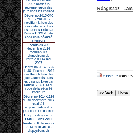
l’arrêté du 14 mai
2007 relatif à la
réglementation des
Réagissez - Lais
jeux dans les casinos
Décret no 2015-540
du 15 mai 2015
modifiant la liste des
jeux autorisés dans
les casinos fixée par
l’article D.321-13 du
code de la sécurité
intérieure
Arrêté du 30
décembre 2014
modifiant les
dispositions de
l’arrêté du 14 mai
2007
Décret no 2014-1726
du 30 décembre 2014
modifiant la liste des
S'inscrire
Vous deve
jeux autorisés dans
les casinos fixée par
l’article D. 321-13 du
code de la sécurité
intérieure
Décret no 2014-1724
du 30 décembre 2014
relatif à la
réglementation des
jeux dans les casinos
Les jeux d’argent en
France - Avril 2014
Arrêté du 6 décembre
2013 modifiant les
dispositions de