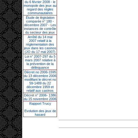
du 6 février 2008 - le
monopole des jeux au
regard des règles
communautaires
Étude de législation
comparée n° 180 -
décembre 2007 - Les
instances de contrôle
du secteur des jeux
Arrêté du 14 mai
2007 relatif à la
réglementation des
jeux dans les casinos
(JO du 17 mai 2007)
Loi n° 2007-297 du 5
mars 2007 relative à
la prévention de la
délinquance
Décret no 2006-1595
du 13 décembre 2006
modifiant le décret no
59-1489 du 22
décembre 1959 et
relatif aux casinos
Décret n° 2006- 1386
du 15 novembre 2006
Rapport Trucy
Evolution des jeux de
hasard