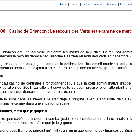
Home
|
Forum
|
Fiches casinos
|
Agenda
|
Offres d
008
: Casino de Briançon : Le recours des Verts est examiné ce merc
 Briançon est une nouvelle fois entre les mains de la justice. Le tribunal admini
mercredi le recours déposé par Francine Daerden au nom des Verts en décembre 2
giste demande aux juges d'annuler la délibération du conseil municipal qui a a
vention provisoire d'exploitation et un protocole d'accord avec le groupe Barrière.
re
nt au casino de continuer à fonctionner depuis que la cour administrative d'appe
bération de 2001. La ville a trouvé cette solution provisoire en attendant une
 public qui doit démarrer en novembre prochain.
la suite dans les idées. Elle était déjà à l'origine, avec la socialiste Nicole G
nt mis le casino dans une situation précaire.
buables, c'est que je gagne »
s est persuadée de mener un combat juste: «Les contribuables briançonnais et la
intienne mon recours et à ce que je le gagne».
signé avec Barrière, jugeant qu'il fait courir un risque énorme aux finances de Bri