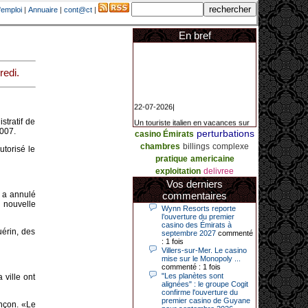
'emploi
|
Annuaire
|
cont@ct
|
En bref
redi.
22-07-2026|
Un touriste italien en vacances sur
stratif de
la Côte d’Azur a remporté un
007.
perturbations
jackpot exceptionnel de 84.631
casino Émirats
euros dans la nuit de samedi à
chambres
billings
complexe
utorisé le
dimanche au Casino Barrière Le
Croisette à Cannes. Il s’agit d’un
pratique
americaine
nouveau record de gains de l’année
exploitation
delivree
2026 pour cet établissement.
Vos derniers
l a annulé
commentaires
 nouvelle
Wynn Resorts reporte
14-04-2026|
l’ouverture du premier
casino des Émirats à
Dimanche 12 avril 2026, cette date
uérin, des
septembre 2027
commenté
restera gravée dans la mémoire de
: 1 fois
ce joueur du casino de Saint-Quay-
Villers-sur-Mer. Le casino
Portrieux (Côtes-d’Armor).
mise sur le Monopoly ...
commenté : 1 fois
Ce quinquagénaire, habitant Plouha
"Les planètes sont
 ville ont
mais souhaitant garder l’anonymat,
alignées" : le groupe Cogit
a eu l’énorme surprise de décrocher
confirme l'ouverture du
un jackpot record de 82 426 €.
premier casino de Guyane
ançon. «Le