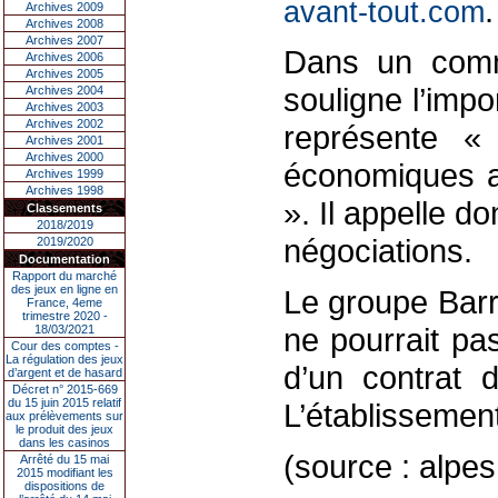
.
avant-tout.com
Archives 2009
Archives 2008
Archives 2007
Dans un commu
Archives 2006
Archives 2005
souligne l’imp
Archives 2004
Archives 2003
Archives 2002
représente «
Archives 2001
Archives 2000
économiques ai
Archives 1999
Archives 1998
». Il appelle d
Classements
2018/2019
négociations.
2019/2020
Documentation
Rapport du marché
des jeux en ligne en
Le groupe Barr
France, 4eme
trimestre 2020 -
ne pourrait pas
18/03/2021
Cour des comptes -
La régulation des jeux
d’un contrat d
d’argent et de hasard
Décret n° 2015-669
du 15 juin 2015 relatif
L’établissemen
aux prélèvements sur
le produit des jeux
dans les casinos
(source : alpe
Arrêté du 15 mai
2015 modifiant les
dispositions de