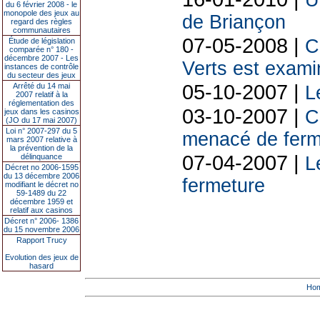
U
du 6 février 2008 - le
monopole des jeux au
de Briançon
regard des règles
communautaires
07-05-2008 |
C
Étude de législation
comparée n° 180 -
décembre 2007 - Les
Verts est exami
instances de contrôle
du secteur des jeux
05-10-2007 |
Arrêté du 14 mai
L
2007 relatif à la
réglementation des
03-10-2007 |
C
jeux dans les casinos
(JO du 17 mai 2007)
Loi n° 2007-297 du 5
menacé de ferm
mars 2007 relative à
la prévention de la
07-04-2007 |
délinquance
L
Décret no 2006-1595
du 13 décembre 2006
fermeture
modifiant le décret no
59-1489 du 22
décembre 1959 et
relatif aux casinos
Décret n° 2006- 1386
du 15 novembre 2006
Rapport Trucy
Evolution des jeux de
hasard
Ho