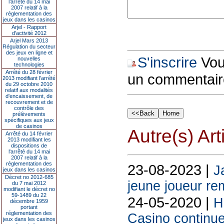
l’arrêté du 14 mai
2007 relatif à la
réglementation des
jeux dans les casinos
Arjel - Rapport
d'activité 2012
Arjel Mars 2013
Régulation du secteur
des jeux en ligne et
S'inscrire
Vous
nouvelles
technologies
Arrêté du 28 février
un commentair
2013 modifiant l'arrêté
du 29 octobre 2010
relatif aux modalités
d'encaissement, de
recouvrement et de
contrôle des
prélèvements
spécifiques aux jeux
de casinos
Autre(s) Art
Arrêté du 14 février
2013 modifiant les
dispositions de
l'arrêté du 14 mai
2007 relatif à la
réglementation des
23-08-2023 |
J
jeux dans les casinos
Décret no 2012-685
jeune joueur re
du 7 mai 2012
modifiant le décret no
59-1489 du 22
24-05-2020 |
H
décembre 1959
portant
réglementation des
Casino continu
jeux dans les casinos