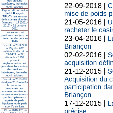
des stations
22-09-2018 |
balnéaires, thermales
C
et climatiques
Rapport d'information
mise de poids p
de M. François
TRUCY, fait au nom
21-05-2016 |
de la commission des
U
finances n° 17 (2011-
2012) - 12 octobre
racheter le cas
2011
Les niveaux et
pratiques des jeux de
23-04-2016 |
L
hasard et d’argent en
2010
Briançon
Décret no 2011-906
du 29 juillet 2011
modifiant le décret no
02-02-2016 |
S
59-1489 du 22
décembre 1959
portant
acquisition déf
réglementation des
jeux dans les casinos
21-12-2015 |
S
des stations
balnéaires, thermales
et climatiques
Acquisition du 
Décret no 2010-605
du 4 juin 2010 relatif à
participation da
la proportion
maximale des
sommes versées en
Briançon
moyenne aux joueurs
par les opérateurs
agréés de paris
17-12-2015 |
L
hippiques et de paris
sportifs en ligne
précise
LOI no 2010-476 du