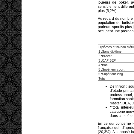
joueurs de poker, av
sensiblement différen
plus (5,2%).
Au regard du nombre d
population de turfist
parieurs sportifs plus
occupent une position
Diplômes et niveau d’étu
1 :Sans diplôme
2 :Brevet
3 :CAP BEP
4 :Bac
5 :Supérieur court
6 :Supérieur long
Total
Définition : s
d’étude primai
professionnel,
formation sanit
master, DEA, D
**total inféri
catégorie nouve
dans cette étu
En ce qui concerne le
française qui, d’apr
(20,3%). A l’opposé l