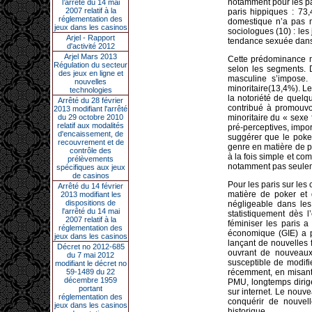
notamment pour les pa
l’arrêté du 14 mai
2007 relatif à la
paris hippiques : 73,
réglementation des
domestique n’a pas mo
jeux dans les casinos
sociologues (10) : les
Arjel - Rapport
tendance sexuée dans
d'activité 2012
Arjel Mars 2013
Cette prédominance m
Régulation du secteur
selon les segments. 
des jeux en ligne et
masculine s’impose.
nouvelles
minoritaire(13,4%). Le
technologies
la notoriété de quelq
Arrêté du 28 février
contribué à promouvoi
2013 modifiant l'arrêté
du 29 octobre 2010
minoritaire du « sexe 
relatif aux modalités
pré-perceptives, impor
d'encaissement, de
suggérer que le poker
recouvrement et de
genre en matière de po
contrôle des
à la fois simple et co
prélèvements
notamment pas seulem
spécifiques aux jeux
de casinos
Pour les paris sur les 
Arrêté du 14 février
matière de poker et 
2013 modifiant les
dispositions de
négligeable dans les
l'arrêté du 14 mai
statistiquement dès 
2007 relatif à la
féminiser les paris a
réglementation des
économique (GIE) a p
jeux dans les casinos
lançant de nouvelles 
Décret no 2012-685
ouvrant de nouveaux
du 7 mai 2012
susceptible de modifi
modifiant le décret no
59-1489 du 22
récemment, en misant 
décembre 1959
PMU, longtemps dirig
portant
sur internet. Le nouv
réglementation des
conquérir de nouvel
jeux dans les casinos
historique.