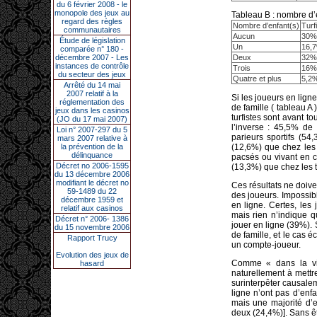
du 6 février 2008 - le
monopole des jeux au
Tableau B : nombre d’e
regard des règles
Nombre d’enfant(s)
Turf
communautaires
Aucun
30%
Étude de législation
Un
16,
comparée n° 180 -
décembre 2007 - Les
Deux
32%
instances de contrôle
Trois
16%
du secteur des jeux
Quatre et plus
5,2
Arrêté du 14 mai
2007 relatif à la
Si les joueurs en lign
réglementation des
de famille ( tableau A
jeux dans les casinos
turfistes sont avant t
(JO du 17 mai 2007)
l’inverse : 45,5% de
Loi n° 2007-297 du 5
parieurs sportifs (5
mars 2007 relative à
la prévention de la
(12,6%) que chez les 
délinquance
pacsés ou vivant en c
Décret no 2006-1595
(13,3%) que chez les t
du 13 décembre 2006
modifiant le décret no
Ces résultats ne doiven
59-1489 du 22
des joueurs. Impossibl
décembre 1959 et
en ligne. Certes, les 
relatif aux casinos
mais rien n’indique 
Décret n° 2006- 1386
jouer en ligne (39%). 
du 15 novembre 2006
de famille, et le cas é
Rapport Trucy
un compte-joueur.
Evolution des jeux de
Comme « dans la vie 
hasard
naturellement à mettre
surinterpêter causal
ligne n’ont pas d’enfa
mais une majorité d’e
deux (24,4%)]. Sans êt