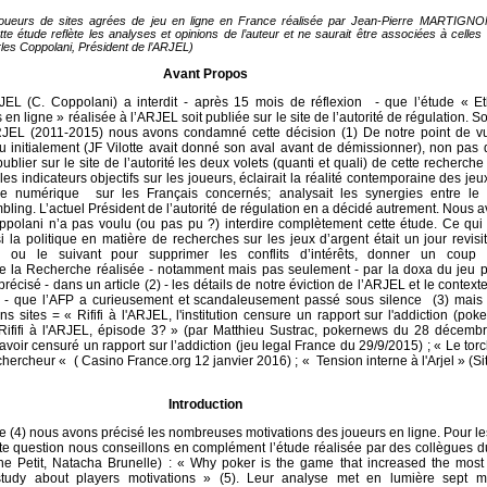
joueurs de sites agrées de jeu en ligne en France réalisée par Jean-Pierre MARTIGNO
tte étude reflète les analyses et opinions de l’auteur et ne saurait être associées à celles
les Coppolani, Président de l’ARJEL)
Avant Propos
JEL (C. Coppolani) a interdit - après 15 mois de réflexion - que l’étude « Et
en ligne » réalisée à l’ARJEL soit publiée sur le site de l’autorité de régulation. S
RJEL (2011-2015) nous avons condamné cette décision (1) De notre point de vue,
 initialement (JF Vilotte avait donné son aval avant de démissionner), non pas d
blier sur le site de l’autorité les deux volets (quanti et quali) de cette recherche 
les indicateurs objectifs sur les joueurs, éclairait la réalité contemporaine des jeu
que numérique sur les Français concernés; analysait les synergies entre le
ambling. L’actuel Président de l’autorité de régulation en a décidé autrement. Nous 
polani n’a pas voulu (ou pas pu ?) interdire complètement cette étude. Ce qui 
si la politique en matière de recherches sur les jeux d’argent était un jour revisi
 ou le suivant pour supprimer les conflits d’intérêts, donner un coup 
 de la Recherche réalisée - notamment mais pas seulement - par la doxa du jeu 
écisé - dans un article (2) - les détails de notre éviction de l’ARJEL et le contexte
t - que l’AFP a curieusement et scandaleusement passé sous silence (3) mais 
 sites = « Rififi à l'ARJEL, l'institution censure un rapport sur l'addiction (po
Rififi à l'ARJEL, épisode 3? » (par Matthieu Sustrac, pokernews du 28 décembr
oir censuré un rapport sur l’addiction (jeu legal France du 29/9/2015) ; « Le tor
 chercheur « ( Casino France.org 12 janvier 2016) ; « Tension interne à l'Arjel » (Site
Introduction
e (4) nous avons précisé les nombreuses motivations des joueurs en ligne. Pour le
ette question nous conseillons en complément l’étude réalisée par des collègues
ne Petit, Natacha Brunelle) : « Why poker is the game that increased the most 
study about players motivations » (5). Leur analyse met en lumière sept mo