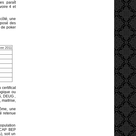
es paraît
voire 4 et
 côté, une
opposé des
s de poker
see 2011
certificat
logique ou
TS, DEUG ,
, maitrise,
plôme, une
té retenue
population
n CAP BEP
), soit un