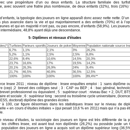
ec une progéniture d’un ou deux enfants. La structure familiale des turfist
te, avec souvent une fratrie plus nombreuse, de deux enfants (32%), trois (16%) 
’enfants, la typologie des joueurs en ligne apparaît donc assez nette nette. D’un
es plus avancée dans la vie et qui majoritairement a des enfants (70%) et à l’
 jeunes et qui en majorité n‘ont pas, ou pas encore, d’enfants (58,9%). Les joueur
 intermédiaire, 48,8% ayant déjà une descendance.
5- Diplômes et niveaux d’études
des(*)
Turfistes
Parieurs sportifs
Joueurs de poker
Moyenne
Population nationale source In
6,7%
1,1%
2,1%
3%
26,2%
5,2%
1,1%
2,5%
2,5%
6,8%
22,6%
8,4%
10,6%
14,5%
20,3%
23,7%
16,6%
17%
19,5%
14,2%
20,1%
26,3%
26,9%
24%
9,4%
21,7%
46,5%
40,8%
36,5%
12,5%
100%
100%
100%
100%
89,4%**
ource Insee 2011 ; niveau de diplôme : Insee enquêtes emploi : 1 :sans diplôme ou 
re (cep) ;2 :brevet des collèges seul ; 3 : CAP ou BEP ; 4 : bac général, techno
 brevet professionnel ou équivalent ; 5 : supérieur court : niveau Bac + 2, DUT, B
aire et sociale ; 6 : supérieur long : second ou troisième cycle universitaire, (licence
ESS, doctorat) diplôme des grandes écoles
eur à 100, car figure désormais dans les statistiques Insee sur le niveau de di
lle « en cours d’études initiales » (qui pesait 10,6 % en 2011) mais qui n’a pas é
de.
 niveau d’études, la sociologie des joueurs en ligne est très différente de la 
ès les chiffres Insee, est avant tout non diplômée (26,2%) ou possède juste u
a population des joueurs en ligne a acquis soit un diplôme supérieur long (36,5%