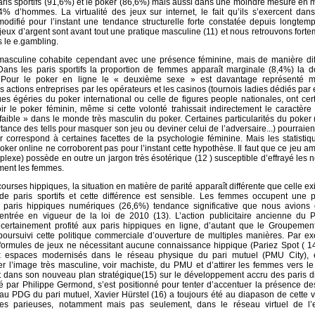
ris sportifs (91,6%) et le poker (86,6%) mais aussi dans une moindre mesure en 
4% d’hommes. La virtualité des jeux sur internet, le fait qu’ils s’exercent dan
difié pour l’instant une tendance structurelle forte constatée depuis longtemp
 jeux d’argent sont avant tout une pratique masculine (11) et nous retrouvons forte
 le e.gambling.
asculine cohabite cependant avec une présence féminine, mais de manière dif
Dans les paris sportifs la proportion de femmes apparaît marginale (8,4%) la d
 Pour le poker en ligne le « deuxième sexe » est davantage représenté m
s actions entreprises par les opérateurs et les casinos (tournois ladies dédiés par
ues égéries du poker international ou celle de figures people nationales, ont ce
r le poker féminin, même si cette volonté trahissait indirectement le caractère
faible » dans le monde très masculin du poker. Certaines particularités du poker (
tance des tells pour masquer son jeu ou deviner celui de l’adversaire...) pourraien
 correspond à certaines facettes de la psychologie féminine. Mais les statistiq
ker online ne corroborent pas pour l’instant cette hypothèse. Il faut que ce jeu am
mplexe) possède en outre un jargon très ésotérique (12 ) susceptible d’effrayé les no
ent les femmes.
courses hippiques, la situation en matière de parité apparaît différente que celle ex
de paris sportifs et cette différence est sensible. Les femmes occupent une 
 paris hippiques numériques (26,6%) tendance significative que nous avions 
l’entrée en vigueur de la loi de 2010 (13). L’action publicitaire ancienne du
 certainement profité aux paris hippiques en ligne, d’autant que le Groupement
oursuivi cette politique commerciale d’ouverture de multiples manières. Par e
formules de jeux ne nécessitant aucune connaissance hippique (Pariez Spot ( 14
 espaces modernisés dans le réseau physique du pari mutuel (PMU City),
er l’image très masculine, voir machiste, du PMU et d’attirer les femmes vers le 
dans son nouveau plan stratégique(15) sur le développement accru des paris dig
é par Philippe Germond, s’est positionné pour tenter d’accentuer la présence d
eau PDG du pari mutuel, Xavier Hürstel (16) a toujours été au diapason de cette 
les parieuses, notamment mais pas seulement, dans le réseau virtuel de l’e