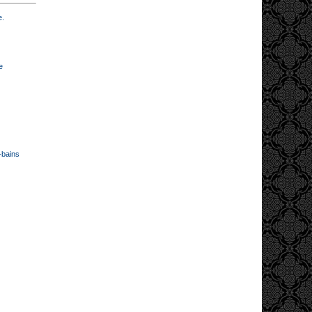
e.
e
-bains