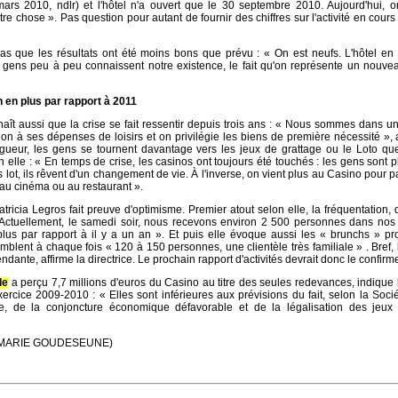
mars 2010, ndlr) et l'hôtel n'a ouvert que le 30 septembre 2010. Aujourd'hui, o
re chose ». Pas question pour autant de fournir des chiffres sur l'activité en cours
pas que les résultats ont été moins bons que prévu : « On est neufs. L'hôtel en
es gens peu à peu connaissent notre existence, le fait qu'on représente un nouve
 en plus par rapport à 2011
naît aussi que la crise se fait ressentir depuis trois ans : « Nous sommes dans u
tion à ses dépenses de loisirs et on privilégie les biens de première nécessité », 
igueur, les gens se tournent davantage vers les jeux de grattage ou le Loto qu
elle : « En temps de crise, les casinos ont toujours été touchés : les gens sont p
os lot, ils rêvent d'un changement de vie. À l'inverse, on vient plus au Casino pour 
 au cinéma ou au restaurant ».
tricia Legros fait preuve d'optimisme. Premier atout selon elle, la fréquentation, 
 Actuellement, le samedi soir, nous recevons environ 2 500 personnes dans nos 
lus par rapport à il y a un an ». Et puis elle évoque aussi les « brunchs » pr
blent à chaque fois « 120 à 150 personnes, une clientèle très familiale » . Bref,
dante, affirme la directrice. Le prochain rapport d'activités devrait donc le confirme
lle
a perçu 7,7 millions d'euros du Casino au titre des seules redevances, indique 
xercice 2009-2010 : « Elles sont inférieures aux prévisions du fait, selon la Sociét
que, de la conjoncture économique défavorable et de la légalisation des jeux 
.fr/MARIE GOUDESEUNE)