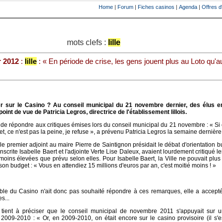
Home
|
Forum
|
Fiches casinos
|
Agenda
|
Offres d
mots clefs :
lille
r 2012
:
lille
: « En période de crise, les gens jouent plus au Loto qu'a
r sur le Casino ? Au conseil municipal du 21 novembre dernier, des élus e
oint de vue de Patricia Legros, directrice de l'établissement lillois.
n de répondre aux critiques émises lors du conseil municipal du 21 novembre : « Si 
et, ce n'est pas la peine, je refuse », a prévenu Patricia Legros la semaine dernière
 le premier adjoint au maire Pierre de Saintignon présidait le débat d'orientation b
nscrite Isabelle Baert et l'adjointe Verte Lise Daleux, avaient lourdement critiqué le
oins élevées que prévu selon elles. Pour Isabelle Baert, la Ville ne pouvait plus
son budget : « Vous en attendiez 15 millions d'euros par an, c'est moitié moins ! »
le du Casino n'ait donc pas souhaité répondre à ces remarques, elle a accepté 
s...
e tient à préciser que le conseil municipal de novembre 2011 s'appuyait sur u
 2009-2010 : « Or, en 2009-2010, on était encore sur le casino provisoire (il s'es