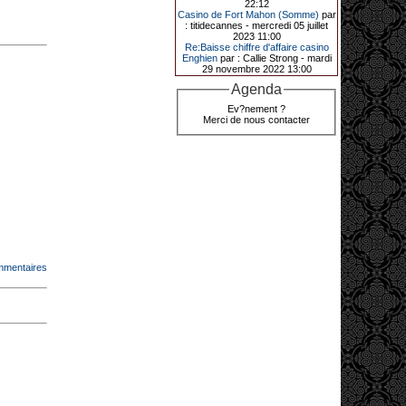
22:12
de décrocher un méga jackpot.
Casino de Fort Mahon (Somme)
par
: titidecannes - mercredi 05 juillet
Elle n’a misé que 88 centimes sur
2023 11:00
une machine à sous et a remporté
Re:Baisse chiffre d'affaire casino
4_ 239 €?!
Enghien
par : Callie Strong - mardi
29 novembre 2022 13:00
Agenda
10-01-2026|
Ev?nement ?
Merci de nous contacter
Au « Kasino » de Fréhel, une
vacancière a décroché le jackpot
en misant seulement 68
centimes. Elle remporte plus de
44 640 € grâce à la machine à
sous « Jin Ji Bao Xi ».
En ce début d’année 2026, le plus
gros jackpot du « Kasino » de
Fréhel a été décroché. Samedi 10
janvier en début de soirée,
l’heureuse gagnante, qui souhaite
garder l’anonymat, a remporté plus
de 44 640 € sur la machine à sous «
mmentaires
Jin Ji Bao Xi », installée en février
2025. La cliente, en vacances dans
la région, a misé 0,68 € avant de
remporter la somme. Un membre du
comité de direction, Flavie Jehan, lui
a remis le gain.