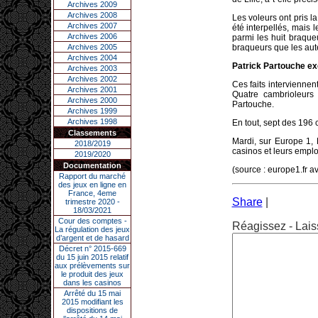
Archives 2009
Archives 2008
Les voleurs ont pris l
Archives 2007
été interpellés, mais 
Archives 2006
parmi les huit braqu
Archives 2005
braqueurs que les au
Archives 2004
Patrick Partouche e
Archives 2003
Archives 2002
Ces faits intervienn
Archives 2001
Quatre cambrioleurs
Archives 2000
Partouche.
Archives 1999
Archives 1998
En tout, sept des 196 
Classements
Mardi, sur Europe 1, 
2018/2019
casinos et leurs empl
2019/2020
Documentation
(source : europe1.fr a
Rapport du marché
des jeux en ligne en
France, 4eme
Share
|
trimestre 2020 -
18/03/2021
Cour des comptes -
Réagissez - Lais
La régulation des jeux
d’argent et de hasard
Décret n° 2015-669
du 15 juin 2015 relatif
aux prélèvements sur
le produit des jeux
dans les casinos
Arrêté du 15 mai
2015 modifiant les
dispositions de