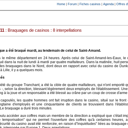
Home
|
Forum
|
Fiches casinos
|
Agenda
|
Offres d
011
: Braquages de casinos : 8 interpellations
ue a été braqué mardi, au lendemain de celui de Saint-Amand.
le même département en 24 heures. Après celui de Saint-Amand-les-Eaux, le 
é dans la nuit de lundi à mardi par quatre malfaiteurs. Dans la matinée, huit per
 des braquages dans le Nord, dont deux en rapport avec celui du casino de Dunk
à Lille, il y a quelques mois.
sés
iété du groupe Tranchant, a été la cible de quatre malfaiteurs, qui n'ont emporté q
 -, selon la direction, blessant légèrement deux employés de l'établissement. Une
ng à la joue et un responsable a été blessé au crâne par un coup de crosse d'arme
agoulés, les quatre hommes ont fait irruption dans le casino, situé sur le front
ngtaine d'employés et une cinquantaine de clients se trouvaient dans l'établis
. Le braquage a duré trois minutes.
oulu accéder aux coffres mais un membre de la direction a expliqué que c'était im
temporisation" qui ne permet l'ouverture des coffres qu'à certaines heures, a
écurité du casino avait été renforcée, en raison d"inquiétudes" liées au braquage
isé, interrogée par Europe 1. Deux arrestations