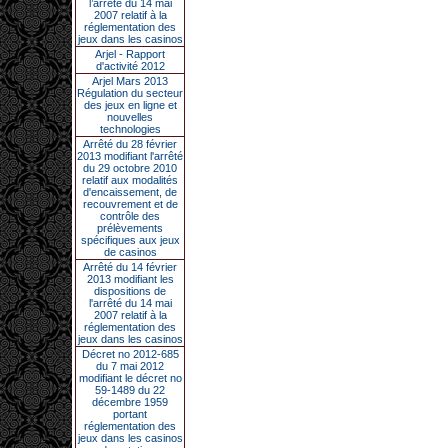
l’arrêté du 14 mai
2007 relatif à la
réglementation des
jeux dans les casinos
Arjel - Rapport
d'activité 2012
Arjel Mars 2013
Régulation du secteur
des jeux en ligne et
nouvelles
technologies
Arrêté du 28 février
2013 modifiant l'arrêté
du 29 octobre 2010
relatif aux modalités
d'encaissement, de
recouvrement et de
contrôle des
prélèvements
spécifiques aux jeux
de casinos
Arrêté du 14 février
2013 modifiant les
dispositions de
l'arrêté du 14 mai
2007 relatif à la
réglementation des
jeux dans les casinos
Décret no 2012-685
du 7 mai 2012
modifiant le décret no
59-1489 du 22
décembre 1959
portant
réglementation des
jeux dans les casinos