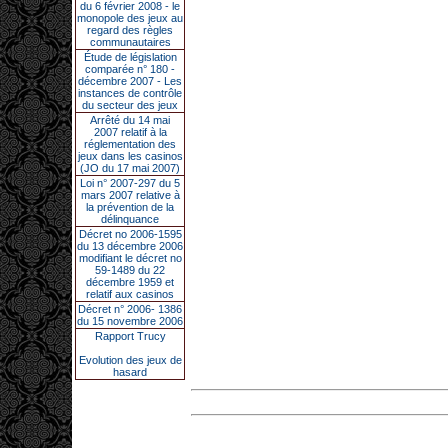
du 6 février 2008 - le
monopole des jeux au
regard des règles
communautaires
Étude de législation
comparée n° 180 -
décembre 2007 - Les
instances de contrôle
du secteur des jeux
Arrêté du 14 mai
2007 relatif à la
réglementation des
jeux dans les casinos
(JO du 17 mai 2007)
Loi n° 2007-297 du 5
mars 2007 relative à
la prévention de la
délinquance
Décret no 2006-1595
du 13 décembre 2006
modifiant le décret no
59-1489 du 22
décembre 1959 et
relatif aux casinos
Décret n° 2006- 1386
du 15 novembre 2006
Rapport Trucy
Evolution des jeux de
hasard