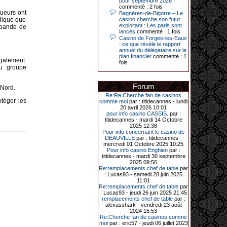
pour septembre 2026
Le plus gros gain gagné depuis plus
commenté : 2 fois
de 20 ans dans l’établissement.
queurs ont
Bagnères-de-Bigorre – Le
ndiqué que
casino cherche son futur
exploitant : Les paris sont
 bande de
lancés
commenté : 1 fois
Casino de Forges-les-Eaux
31-03-2026|
: ce que révèle le rapport
annuel du délégataire sur le
Série de jackpots au casino JOA de
plan financier
commenté : 1
Gujan-Mestras : ce mois de mars a
galement.
fois
été fructueux pour quelques
au groupe
joueurs. D’abord avec 44 207 euros
remportés le dimanche 22 mars sur
une machine à sous pour une mise
Forum
 Nord.
initiale de 5,28 €. Puis quelques
jours plus tard, le vendredi 27 mars,
Re:Re:Cherche fan de casinos
un joueur a décroché 12 086 euros
otéger les
comme moi
par : titidecannes - lundi
sur une autre machine à sous.
20 avril 2026 10:01
pour info casino CASSIS.
par :
Enfin, troisième et dernier jackpot,
titidecannes - mardi 14 Octobre
record cette fois-ci, le samedi 28
2025 12:38
mars dernier. Quelque 111 322
Pour info concernant le casino de
euros ont été remportés sur la table
DEAUVILLE
par : titidecannes -
d’Ultimate Texas Hold’em Poker,
mercredi 01 Octobre 2025 10:25
grâce à une mise de 5 euros sur la
Pour info casino Enghien
par :
case bonus et une quinte flush
titidecannes - mardi 30 septembre
royale. Ces gains ont été annoncés
2025 09:56
dans un communiqué diffusé par le
Re:remplacements chef de table
par
casino ce lundi 30 mars en soirée.
: Lucas93 - samedi 28 juin 2025
11:01
Re:remplacements chef de table
par
: Lucas93 - jeudi 26 juin 2025 21:45
remplacements chef de table
par :
11-01-2026|
alexasshark - vendredi 23 août
2024 15:53
Dimanche 11 janvier, en soirée, une
Re:Cherche fan de casinos comme
cliente retraitée de 78 ans, habitant
moi
par : eric57 - jeudi 06 juillet 2023
Trémuson, a eu l’énorme surprise