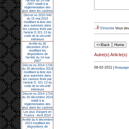
l’arrêté du 14 mai
2007 relatif à la
réglementation des
jeux dans les casinos
Décret no 2015-540
du 15 mai 2015
modifiant la liste des
jeux autorisés dans
S'inscrire
Vous deve
les casinos fixée par
l’article D.321-13 du
code de la sécurité
intérieure
Arrêté du 30
décembre 2014
modifiant les
dispositions de
Autre(s) Article(s)
l’arrêté du 14 mai
2007
Décret no 2014-1726
08-02-2011 |
Braquages 
du 30 décembre 2014
modifiant la liste des
jeux autorisés dans
les casinos fixée par
l’article D. 321-13 du
code de la sécurité
intérieure
Décret no 2014-1724
du 30 décembre 2014
relatif à la
réglementation des
jeux dans les casinos
Les jeux d’argent en
France - Avril 2014
Arrêté du 6 décembre
2013 modifiant les
dispositions de