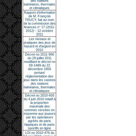
des stations
balnéaires, thermales
et climatiques
Rapport d'information
de M. François
TRUCY, fait au nom
de la commission des
finances n° 17 (2011-
2012) - 12 octobre
2011
Les niveaux et
pratiques des jeux de
hasard et d’argent en
2010
Décret no 2011-906
du 29 juillet 2011
modifiant le décret no
59-1489 du 22
décembre 1959
portant
réglementation des
jeux dans les casinos
des stations
balnéaires, thermales
et climatiques
Décret no 2010-605
du 4 juin 2010 relatif à
la proportion
maximale des
sommes versées en
moyenne aux joueurs
par les opérateurs
agréés de paris
hippiques et de paris
sportifs en ligne
LOI no 2010-476 du