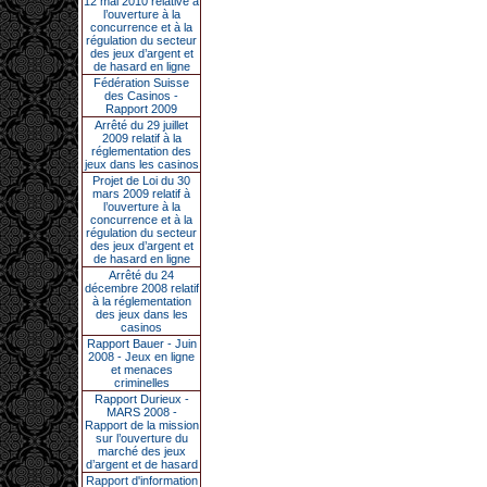
12 mai 2010 relative à
l’ouverture à la
concurrence et à la
régulation du secteur
des jeux d’argent et
de hasard en ligne
Fédération Suisse
des Casinos -
Rapport 2009
Arrêté du 29 juillet
2009 relatif à la
réglementation des
jeux dans les casinos
Projet de Loi du 30
mars 2009 relatif à
l’ouverture à la
concurrence et à la
régulation du secteur
des jeux d’argent et
de hasard en ligne
Arrêté du 24
décembre 2008 relatif
à la réglementation
des jeux dans les
casinos
Rapport Bauer - Juin
2008 - Jeux en ligne
et menaces
criminelles
Rapport Durieux -
MARS 2008 -
Rapport de la mission
sur l’ouverture du
marché des jeux
d’argent et de hasard
Rapport d'information