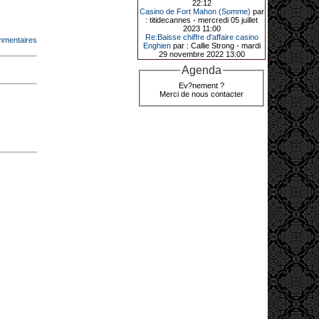
22:12
de décrocher un méga jackpot.
Casino de Fort Mahon (Somme)
par
: titidecannes - mercredi 05 juillet
Elle n’a misé que 88 centimes sur
2023 11:00
une machine à sous et a remporté
Re:Baisse chiffre d'affaire casino
mmentaires
4_ 239 €?!
Enghien
par : Callie Strong - mardi
29 novembre 2022 13:00
Agenda
10-01-2026|
Ev?nement ?
Merci de nous contacter
Au « Kasino » de Fréhel, une
vacancière a décroché le jackpot
en misant seulement 68
centimes. Elle remporte plus de
44 640 € grâce à la machine à
sous « Jin Ji Bao Xi ».
En ce début d’année 2026, le plus
gros jackpot du « Kasino » de
Fréhel a été décroché. Samedi 10
janvier en début de soirée,
l’heureuse gagnante, qui souhaite
garder l’anonymat, a remporté plus
de 44 640 € sur la machine à sous «
Jin Ji Bao Xi », installée en février
2025. La cliente, en vacances dans
la région, a misé 0,68 € avant de
remporter la somme. Un membre du
comité de direction, Flavie Jehan, lui
a remis le gain.