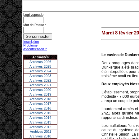
Login/speudo :
Mot de Passe :
Mardi 8 février 2
Inscription
Problème
d'identification ?
Le casino de Dunkerq
Actualités
Archives 2026
Deux braquages dans 
Archives 2025
Dunkerque a été braqu
Archives 2024
été interpellées pour
Archives 2023
troisième avait eu lieu 
Archives 2022
Deux employés bles
Archives 2021
Archives 2020
L'établissement, propr
Archives 2019
modeste - 7.000 euros
Archives 2018
a reçu un coup de poi
Archives 2017
Archives 2016
Lourdement armés et c
Archives 2015
2h21 alors qu'une vi
rapporté sa directrice
Archives 2014
Archives 2013
Les malfaiteurs "ont v
Archives 2012
cause du système de 
Archives 2011
Christelle Simon. La s
Archives 2010
de Lille, a-t-elle préc