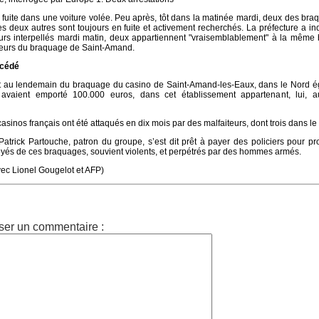
a fuite dans une voiture volée. Peu après, tôt dans la matinée mardi, deux des bra
les deux autres sont toujours en fuite et activement recherchés. La préfecture a i
eurs interpellés mardi matin, deux appartiennent "vraisemblablement" à la même
teurs du braquage de Saint-Amand.
xcédé
ent au lendemain du braquage du casino de Saint-Amand-les-Eaux, dans le Nord é
 avaient emporté 100.000 euros, dans cet établissement appartenant, lui, 
casinos français ont été attaqués en dix mois par des malfaiteurs, dont trois dans le
Patrick Partouche, patron du groupe, s’est dit prêt à payer des policiers pour pr
oyés de ces braquages, souvient violents, et perpétrés par des hommes armés.
vec Lionel Gougelot et AFP)
ser un commentaire :