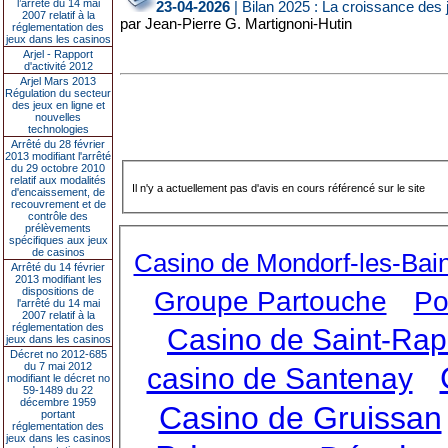
l’arrêté du 14 mai
23-04-2026
| Bilan 2025 : La croissance des j
2007 relatif à la
par Jean-Pierre G. Martignoni-Hutin
réglementation des
jeux dans les casinos
Arjel - Rapport
d'activité 2012
Arjel Mars 2013
Régulation du secteur
des jeux en ligne et
nouvelles
technologies
Arrêté du 28 février
2013 modifiant l'arrêté
du 29 octobre 2010
relatif aux modalités
Il n'y a actuellement pas d'avis en cours référencé sur le site
d'encaissement, de
recouvrement et de
contrôle des
prélèvements
spécifiques aux jeux
de casinos
Casino de Mondorf-les-Bai
Arrêté du 14 février
2013 modifiant les
dispositions de
Groupe Partouche
Po
l'arrêté du 14 mai
2007 relatif à la
réglementation des
Casino de Saint-Rap
jeux dans les casinos
Décret no 2012-685
du 7 mai 2012
casino de Santenay
modifiant le décret no
59-1489 du 22
décembre 1959
Casino de Gruissan
portant
réglementation des
jeux dans les casinos