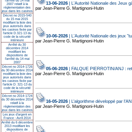
l’arrêté du 14 mai
13-06-2026
| L'Autorité Nationale des Jeux g
2007 relatif à la
par Jean-Pierre G. Martignoni-Hutin
réglementation des
jeux dans les casinos
Décret no 2015-540
du 15 mai 2015
modifiant la liste des
jeux autorisés dans
les casinos fixée par
l’article D.321-13 du
10-06-2026
| L'Autorité Nationale des jeux "t
code de la sécurité
par Jean-Pierre G. Martignoni-Hutin
intérieure
Arrêté du 30
décembre 2014
modifiant les
dispositions de
l’arrêté du 14 mai
2007
Décret no 2014-1726
05-06-2026
| FALQUE PIERROTIN/ANJ : retrai
du 30 décembre 2014
par Jean-Pierre G. Martignoni-Hutin
modifiant la liste des
jeux autorisés dans
les casinos fixée par
l’article D. 321-13 du
code de la sécurité
intérieure
Décret no 2014-1724
du 30 décembre 2014
16-05-2026
| L’algorithme développé par l’AN
relatif à la
par Jean-Pierre G. Martignoni-Hutin
réglementation des
jeux dans les casinos
Les jeux d’argent en
France - Avril 2014
Arrêté du 6 décembre
2013 modifiant les
dispositions de