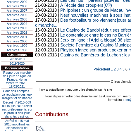
21-03-2013 |
Les casinos, " parents pauvres " des
Archives 2009
21-03-2013 |
À l'école des croupiers(6
)
Archives 2008
20-03-2013 |
Philippines : un groupe de Macau inv
Archives 2007
20-03-2013 |
Neuf nouvelles machines à sous inst
Archives 2006
Archives 2005
17-03-2013 |
Des footballeurs pro viennent jouer 
Archives 2004
dimanche...
Archives 2003
16-03-2013 |
Le Casino de Bandol réduit ses effect
Archives 2002
16-03-2013 |
Le contentieux entre le casino Barrière
Archives 2001
15-03-2013 |
Jeux en ligne : l'Arjel a bloqué 36 si
Archives 2000
15-03-2013 |
Societe Fermiere du Casino Municip
Archives 1999
12-03-2013 |
Playtech lance son produit poker pr
Archives 1998
09-03-2013 |
Casino de Bagnères-de-Luchon : les 
Classements
2018/2019
2019/2020
Documentation
Précédent
1
2
3
4
5
6
7
Rapport du marché
des jeux en ligne en
France, 4eme
Offres d'emplo
trimestre 2020 -
18/03/2021
Il n'y a actuellement aucune offre d'emploi sur le site
Cour des comptes -
La régulation des jeux
Pour déposer votre offre d'emploi sur LesCasinos.org, merci
d’argent et de hasard
formulaire
cont
Décret n° 2015-669
du 15 juin 2015 relatif
aux prélèvements sur
Contributions
le produit des jeux
dans les casinos
Arrêté du 15 mai
2015 modifiant les
dispositions de