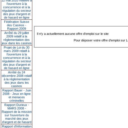
12 mai 2010 relative à
l’ouverture à la
concurrence et à la
régulation du secteur
des jeux d’argent et
de hasard en ligne
Fédération Suisse
des Casinos -
Rapport 2009
Arrêté du 29 juillet
Il n'y a actuellement aucune offre d'emploi sur le site
2009 relatif à la
réglementation des
Pour déposer votre offre d'emploi sur 
jeux dans les casinos
Projet de Loi du 30
mars 2009 relatif à
l’ouverture à la
concurrence et à la
régulation du secteur
des jeux d’argent et
de hasard en ligne
Arrêté du 24
décembre 2008 relatif
à la réglementation
des jeux dans les
casinos
Rapport Bauer - Juin
2008 - Jeux en ligne
et menaces
criminelles
Rapport Durieux -
MARS 2008 -
Rapport de la mission
sur l’ouverture du
marché des jeux
d’argent et de hasard
Rapport d'information