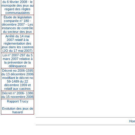
du 6 février 2008 - le
monopole des jeux au
regard des règles
communautaires
Étude de législation
comparée n° 180 -
décembre 2007 - Les
instances de contrôle
du secteur des jeux
Arrêté du 14 mai
2007 relatif à la
réglementation des
jeux dans les casinos
(JO du 17 mai 2007)
Loi n° 2007-297 du 5
mars 2007 relative à
la prévention de la
délinquance
Décret no 2006-1595
du 13 décembre 2006
modifiant le décret no
59-1489 du 22
décembre 1959 et
relatif aux casinos
Décret n° 2006- 1386
du 15 novembre 2006
Rapport Trucy
Evolution des jeux de
hasard
Ho