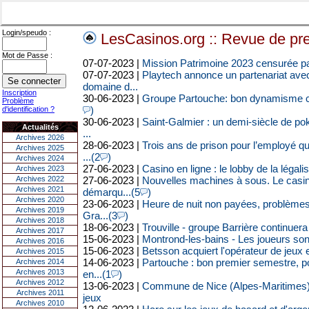
Login/speudo :
LesCasinos.org :: Revue de pr
Mot de Passe :
07-07-2023 |
Mission Patrimoine 2023 censurée par
07-07-2023 |
Playtech annonce un partenariat ave
domaine d...
Inscription
30-06-2023 |
Groupe Partouche: bon dynamisme c
Problème
)
d'identification ?
30-06-2023 |
Saint-Galmier : un demi-siècle de po
Actualités
...
Archives 2026
28-06-2023 |
Trois ans de prison pour l’employé q
Archives 2025
...(2
)
Archives 2024
27-06-2023 |
Casino en ligne : le lobby de la légal
Archives 2023
Archives 2022
27-06-2023 |
Nouvelles machines à sous. Le casin
Archives 2021
démarqu...(5
)
Archives 2020
23-06-2023 |
Heure de nuit non payées, problèmes 
Archives 2019
Gra...(3
)
Archives 2018
18-06-2023 |
Trouville - groupe Barrière continuera
Archives 2017
15-06-2023 |
Montrond-les-bains - Les joueurs son
Archives 2016
15-06-2023 |
Betsson acquiert l'opérateur de jeux e
Archives 2015
14-06-2023 |
Partouche : bon premier semestre, po
Archives 2014
Archives 2013
en...(1
)
Archives 2012
13-06-2023 |
Commune de Nice (Alpes-Maritimes) 
Archives 2011
jeux
Archives 2010