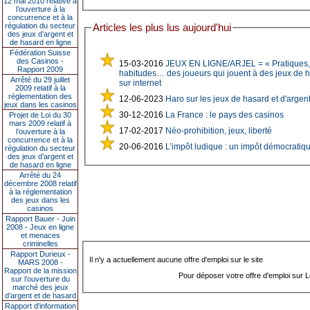
12 mai 2010 relative à
l’ouverture à la
concurrence et à la
régulation du secteur
Articles les plus lus aujourd'hui
des jeux d’argent et
de hasard en ligne
Fédération Suisse
des Casinos -
15-03-2016
JEUX EN LIGNE/ARJEL = « Pratiques, comportements,
Rapport 2009
habitudes… des joueurs qui jouent à des jeux de 
Arrêté du 29 juillet
sur internet
2009 relatif à la
réglementation des
12-06-2023
Haro sur les jeux de hasard et d'argent
jeux dans les casinos
30-12-2016
La France : le pays des casinos
Projet de Loi du 30
mars 2009 relatif à
17-02-2017
Néo-prohibition, jeux, liberté
l’ouverture à la
concurrence et à la
20-06-2016
L’impôt ludique : un impôt démocratiq
régulation du secteur
des jeux d’argent et
de hasard en ligne
Arrêté du 24
décembre 2008 relatif
à la réglementation
des jeux dans les
casinos
Rapport Bauer - Juin
2008 - Jeux en ligne
et menaces
criminelles
Rapport Durieux -
Il n'y a actuellement aucune offre d'emploi sur le site
MARS 2008 -
Rapport de la mission
Pour déposer votre offre d'emploi sur 
sur l’ouverture du
marché des jeux
d’argent et de hasard
Rapport d'information