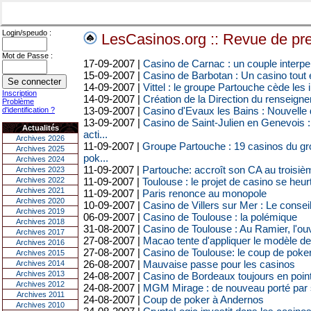
Login/speudo :
LesCasinos.org :: Revue de pr
Mot de Passe :
17-09-2007 |
Casino de Carnac : un couple interpel
15-09-2007 |
Casino de Barbotan : Un casino tout 
14-09-2007 |
Vittel : le groupe Partouche cède les i
Inscription
14-09-2007 |
Création de la Direction du renseign
Problème
13-09-2007 |
Casino d'Evaux les Bains : Nouvelle dé
d'identification ?
13-09-2007 |
Casino de Saint-Julien en Genevois 
Actualités
acti...
Archives 2026
11-09-2007 |
Groupe Partouche : 19 casinos du gr
Archives 2025
pok...
Archives 2024
11-09-2007 |
Partouche: accroît son CA au troisiè
Archives 2023
Archives 2022
11-09-2007 |
Toulouse : le projet de casino se heu
Archives 2021
11-09-2007 |
Paris renonce au monopole
Archives 2020
10-09-2007 |
Casino de Villers sur Mer : Le conseil 
Archives 2019
06-09-2007 |
Casino de Toulouse : la polémique
Archives 2018
31-08-2007 |
Casino de Toulouse : Au Ramier, l'ouv
Archives 2017
27-08-2007 |
Macao tente d'appliquer le modèle d
Archives 2016
27-08-2007 |
Casino de Toulouse: le coup de poker
Archives 2015
26-08-2007 |
Mauvaise passe pour les casinos
Archives 2014
Archives 2013
24-08-2007 |
Casino de Bordeaux toujours en poin
Archives 2012
24-08-2007 |
MGM Mirage : de nouveau porté par 
Archives 2011
24-08-2007 |
Coup de poker à Andernos
Archives 2010