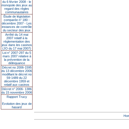
du 6 février 2008 - le
monopole des jeux au
regard des règles
communautaires
Étude de législation
comparée n° 180 -
décembre 2007 - Les
instances de contrôle
du secteur des jeux
Arrêté du 14 mai
2007 relatif à la
réglementation des
jeux dans les casinos
(JO du 17 mai 2007)
Loi n° 2007-297 du 5
mars 2007 relative à
la prévention de la
délinquance
Décret no 2006-1595
du 13 décembre 2006
modifiant le décret no
59-1489 du 22
décembre 1959 et
relatif aux casinos
Décret n° 2006- 1386
du 15 novembre 2006
Rapport Trucy
Evolution des jeux de
hasard
Ho