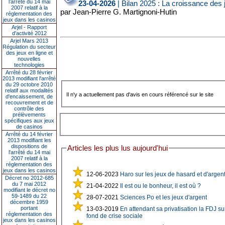
l’arrêté du 14 mai
23-04-2026
| Bilan 2025 : La croissance des j
2007 relatif à la
par Jean-Pierre G. Martignoni-Hutin
réglementation des
jeux dans les casinos
Arjel - Rapport
d'activité 2012
Arjel Mars 2013
Régulation du secteur
des jeux en ligne et
nouvelles
technologies
Arrêté du 28 février
2013 modifiant l'arrêté
du 29 octobre 2010
relatif aux modalités
Il n'y a actuellement pas d'avis en cours référencé sur le site
d'encaissement, de
recouvrement et de
contrôle des
prélèvements
spécifiques aux jeux
de casinos
Arrêté du 14 février
2013 modifiant les
dispositions de
Articles les plus lus aujourd'hui
l'arrêté du 14 mai
2007 relatif à la
réglementation des
jeux dans les casinos
12-06-2023
Haro sur les jeux de hasard et d'argent
Décret no 2012-685
du 7 mai 2012
21-04-2022
Il est ou le bonheur, il est où ?
modifiant le décret no
59-1489 du 22
28-07-2021
Sciences Po et les jeux d'argent
décembre 1959
portant
13-03-2019
En attendant sa privatisation la FDJ
réglementation des
fond de crise sociale
jeux dans les casinos