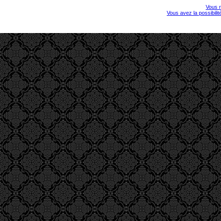
Vous r
Vous avez la possibili