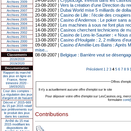
24-08-2007 |
CryptoLogic investit dans les casinos
Archives 2009
23-08-2007 |
Vers la création d'une Direction du r
Archives 2008
23-08-2007 |
Dubai World mise 5 milliards de dol
Archives 2007
20-08-2007 |
Casino de Lille : l'école des croupiers
Archives 2006
Archives 2005
16-08-2007 |
Casino d'Andernos : Le poker sans 
Archives 2004
14-08-2007 |
Les machines à sous ne font plus rec
Archives 2003
14-08-2007 |
Casinos cherchent techniciens de m
Archives 2002
13-08-2007 |
Casino de Lons-le-Saunier : « Nous 
Archives 2001
13-08-2007 |
Casino d'Houlgate : 2, 2 millions d'e
Archives 2000
09-08-2007 |
Casino d'Amélie-Les-Bains : Après Mol
Archives 1999
mise...
Archives 1998
08-08-2007 |
Belgique : Barrière veut se désengag
Classements
2018/2019
2019/2020
Documentation
Précédent
1
2
3
4
5
6
7
8
9
Rapport du marché
des jeux en ligne en
France, 4eme
Offres d'emplo
trimestre 2020 -
18/03/2021
Il n'y a actuellement aucune offre d'emploi sur le site
Cour des comptes -
La régulation des jeux
Pour déposer votre offre d'emploi sur LesCasinos.org, merci
d’argent et de hasard
formulaire
cont
Décret n° 2015-669
du 15 juin 2015 relatif
aux prélèvements sur
Contributions
le produit des jeux
dans les casinos
Arrêté du 15 mai
2015 modifiant les
dispositions de