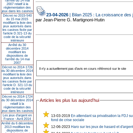
l’arrêté du 14 mai
2007 relatif à la
réglementation des
jeux dans les casinos
23-04-2026
| Bilan 2025 : La croissance des j
Décret no 2015-540
par Jean-Pierre G. Martignoni-Hutin
du 15 mai 2015
modifiant la liste des
jeux autorisés dans
les casinos fixée par
l’article D.321-13 du
code de la sécurité
intérieure
Arrêté du 30
décembre 2014
modifiant les
dispositions de
l’arrêté du 14 mai
2007
Décret no 2014-1726
Il n'y a actuellement pas d'avis en cours référencé sur le site
du 30 décembre 2014
modifiant la liste des
jeux autorisés dans
les casinos fixée par
l’article D. 321-13 du
code de la sécurité
intérieure
Décret no 2014-1724
Articles les plus lus aujourd'hui
du 30 décembre 2014
relatif à la
réglementation des
jeux dans les casinos
Les jeux d’argent en
13-03-2019
En attendant sa privatisation la FDJ
France - Avril 2014
fond de crise sociale
Arrêté du 6 décembre
12-06-2023
Haro sur les jeux de hasard et d'argent
2013 modifiant les
dispositions de