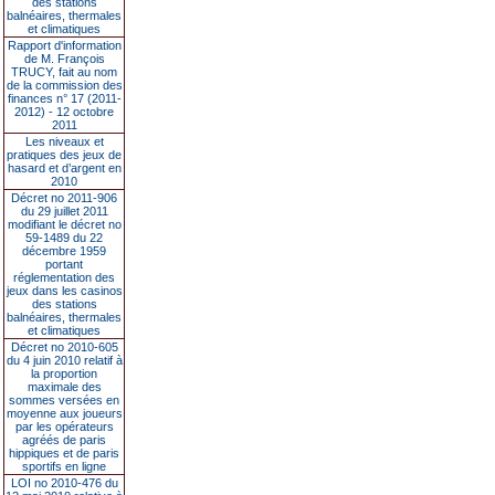
des stations
balnéaires, thermales
et climatiques
Rapport d'information
de M. François
TRUCY, fait au nom
de la commission des
finances n° 17 (2011-
2012) - 12 octobre
2011
Les niveaux et
pratiques des jeux de
hasard et d’argent en
2010
Décret no 2011-906
du 29 juillet 2011
modifiant le décret no
59-1489 du 22
décembre 1959
portant
réglementation des
jeux dans les casinos
des stations
balnéaires, thermales
et climatiques
Décret no 2010-605
du 4 juin 2010 relatif à
la proportion
maximale des
sommes versées en
moyenne aux joueurs
par les opérateurs
agréés de paris
hippiques et de paris
sportifs en ligne
LOI no 2010-476 du