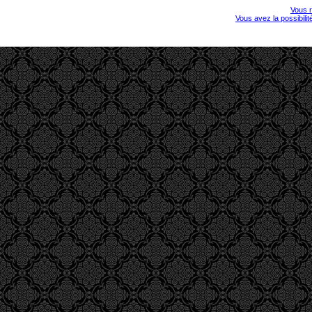
Vous r
Vous avez la possibili