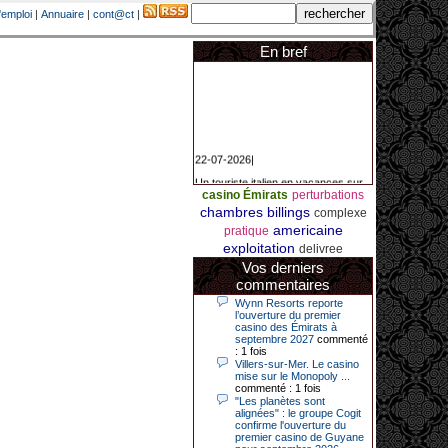
'emploi
|
Annuaire
|
cont@ct
|
En bref
22-07-2026|
Un touriste italien en vacances sur
la Côte d’Azur a remporté un
casino Émirats
perturbations
jackpot exceptionnel de 84.631
chambres
billings
euros dans la nuit de samedi à
complexe
dimanche au Casino Barrière Le
americaine
pratique
Croisette à Cannes. Il s’agit d’un
exploitation
nouveau record de gains de l’année
delivree
2026 pour cet établissement.
Vos derniers
commentaires
Wynn Resorts reporte
l’ouverture du premier
14-04-2026|
casino des Émirats à
septembre 2027
commenté
Dimanche 12 avril 2026, cette date
: 1 fois
restera gravée dans la mémoire de
Villers-sur-Mer. Le casino
ce joueur du casino de Saint-Quay-
mise sur le Monopoly ...
Portrieux (Côtes-d’Armor).
commenté : 1 fois
Ce quinquagénaire, habitant Plouha
"Les planètes sont
mais souhaitant garder l’anonymat,
alignées" : le groupe Cogit
a eu l’énorme surprise de décrocher
confirme l'ouverture du
un jackpot record de 82 426 €.
premier casino de Guyane