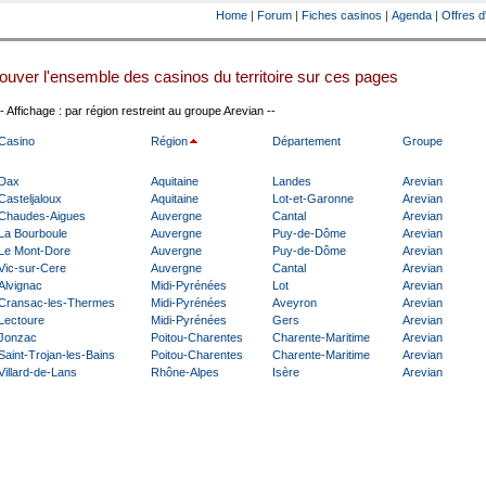
Home
|
Forum
|
Fiches casinos
|
Agenda
|
Offres d
ouver l'ensemble des casinos du territoire sur ces pages
- Affichage : par région restreint au groupe Arevian --
Casino
Région
Département
Groupe
Dax
Aquitaine
Landes
Arevian
Casteljaloux
Aquitaine
Lot-et-Garonne
Arevian
Chaudes-Aigues
Auvergne
Cantal
Arevian
La Bourboule
Auvergne
Puy-de-Dôme
Arevian
Le Mont-Dore
Auvergne
Puy-de-Dôme
Arevian
Vic-sur-Cere
Auvergne
Cantal
Arevian
Alvignac
Midi-Pyrénées
Lot
Arevian
Cransac-les-Thermes
Midi-Pyrénées
Aveyron
Arevian
Lectoure
Midi-Pyrénées
Gers
Arevian
Jonzac
Poitou-Charentes
Charente-Maritime
Arevian
Saint-Trojan-les-Bains
Poitou-Charentes
Charente-Maritime
Arevian
Villard-de-Lans
Rhône-Alpes
Isère
Arevian