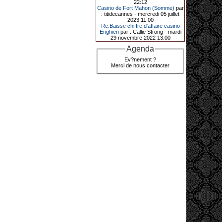
Trémuson, a eu l’énorme surprise
22:12
de décrocher un méga jackpot.
Casino de Fort Mahon (Somme)
par
: titidecannes - mercredi 05 juillet
Elle n’a misé que 88 centimes sur
2023 11:00
une machine à sous et a remporté
Re:Baisse chiffre d'affaire casino
4_ 239 €?!
Enghien
par : Callie Strong - mardi
29 novembre 2022 13:00
Agenda
10-01-2026|
Ev?nement ?
Merci de nous contacter
Au « Kasino » de Fréhel, une
vacancière a décroché le jackpot
en misant seulement 68
centimes. Elle remporte plus de
44 640 € grâce à la machine à
sous « Jin Ji Bao Xi ».
En ce début d’année 2026, le plus
gros jackpot du « Kasino » de
Fréhel a été décroché. Samedi 10
janvier en début de soirée,
l’heureuse gagnante, qui souhaite
garder l’anonymat, a remporté plus
de 44 640 € sur la machine à sous «
Jin Ji Bao Xi », installée en février
2025. La cliente, en vacances dans
la région, a misé 0,68 € avant de
remporter la somme. Un membre du
comité de direction, Flavie Jehan, lui
a remis le gain.