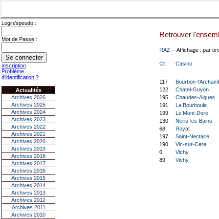
Login/speudo :
Retrouver l'ensemb
Mot de Passe :
RAZ
-- Affichage : par or
Clt
Casino
Inscription
Problème
d'identification ?
117
Bourbon-l'Archam
122
Chatel-Guyon
Actualités
Archives 2026
195
Chaudes-Aigues
Archives 2025
191
La Bourboule
Archives 2024
199
Le Mont-Dore
Archives 2023
130
Neris-les-Bains
Archives 2022
68
Royat
Archives 2021
197
Saint-Nectaire
Archives 2020
190
Vic-sur-Cere
Archives 2019
0
Vichy
Archives 2018
89
Vichy
Archives 2017
Archives 2016
Archives 2015
Archives 2014
Archives 2013
Archives 2012
Archives 2011
Archives 2010