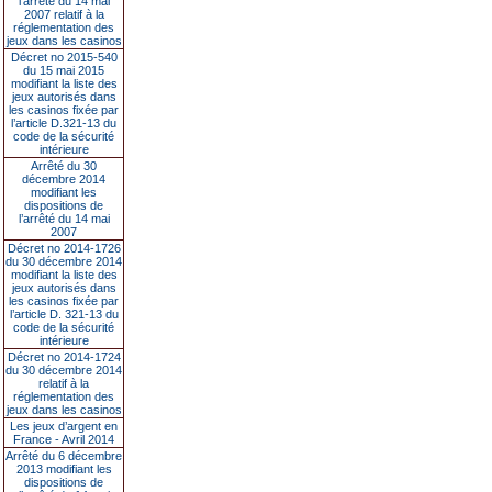
l’arrêté du 14 mai
2007 relatif à la
réglementation des
jeux dans les casinos
Décret no 2015-540
du 15 mai 2015
modifiant la liste des
jeux autorisés dans
les casinos fixée par
l’article D.321-13 du
code de la sécurité
intérieure
Arrêté du 30
décembre 2014
modifiant les
dispositions de
l’arrêté du 14 mai
2007
Décret no 2014-1726
du 30 décembre 2014
modifiant la liste des
jeux autorisés dans
les casinos fixée par
l’article D. 321-13 du
code de la sécurité
intérieure
Décret no 2014-1724
du 30 décembre 2014
relatif à la
réglementation des
jeux dans les casinos
Les jeux d’argent en
France - Avril 2014
Arrêté du 6 décembre
2013 modifiant les
dispositions de