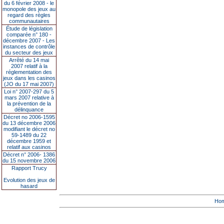
du 6 février 2008 - le
monopole des jeux au
regard des règles
communautaires
Étude de législation
comparée n° 180 -
décembre 2007 - Les
instances de contrôle
du secteur des jeux
Arrêté du 14 mai
2007 relatif à la
réglementation des
jeux dans les casinos
(JO du 17 mai 2007)
Loi n° 2007-297 du 5
mars 2007 relative à
la prévention de la
délinquance
Décret no 2006-1595
du 13 décembre 2006
modifiant le décret no
59-1489 du 22
décembre 1959 et
relatif aux casinos
Décret n° 2006- 1386
du 15 novembre 2006
Rapport Trucy
Evolution des jeux de
hasard
Ho