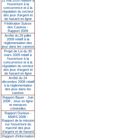
12 mai 2010 relative à
l’ouverture à la
concurrence et à la
régulation du secteur
des jeux d’argent et
de hasard en ligne
Fédération Suisse
des Casinos -
Rapport 2009
Arrêté du 29 juillet
2009 relatif à la
réglementation des
jeux dans les casinos
Projet de Loi du 30
mars 2009 relatif à
l’ouverture à la
concurrence et à la
régulation du secteur
des jeux d’argent et
de hasard en ligne
Arrêté du 24
décembre 2008 relatif
à la réglementation
des jeux dans les
casinos
Rapport Bauer - Juin
2008 - Jeux en ligne
et menaces
criminelles
Rapport Durieux -
MARS 2008 -
Rapport de la mission
sur l’ouverture du
marché des jeux
d’argent et de hasard
Rapport d'information