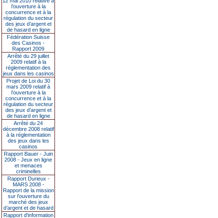
12 mai 2010 relative à
l’ouverture à la
concurrence et à la
régulation du secteur
des jeux d’argent et
de hasard en ligne
Fédération Suisse
des Casinos -
Rapport 2009
Arrêté du 29 juillet
2009 relatif à la
réglementation des
jeux dans les casinos
Projet de Loi du 30
mars 2009 relatif à
l’ouverture à la
concurrence et à la
régulation du secteur
des jeux d’argent et
de hasard en ligne
Arrêté du 24
décembre 2008 relatif
à la réglementation
des jeux dans les
casinos
Rapport Bauer - Juin
2008 - Jeux en ligne
et menaces
criminelles
Rapport Durieux -
MARS 2008 -
Rapport de la mission
sur l’ouverture du
marché des jeux
d’argent et de hasard
Rapport d'information