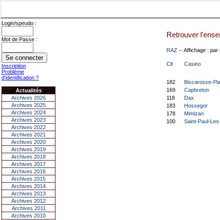
Login/speudo :
Retrouver l'ense
Mot de Passe :
RAZ
-- Affichage : par
Clt
Casino
Inscription
Problème
d'identification ?
182
Biscarosse-Pl
169
Capbreton
Actualités
Archives 2026
118
Dax
Archives 2025
183
Hossegor
Archives 2024
178
Mimizan
Archives 2023
100
Saint-Paul-Le
Archives 2022
Archives 2021
Archives 2020
Archives 2019
Archives 2018
Archives 2017
Archives 2016
Archives 2015
Archives 2014
Archives 2013
Archives 2012
Archives 2011
Archives 2010