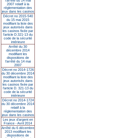
l’arrêté du 14 mai
2007 relatif à la
réglementation des
jeux dans les casinos
Décret no 2015-540
du 15 mai 2015
modifiant la liste des
jeux autorisés dans
les casinos fixée par
l’article D.321-13 du
code de la sécurité
intérieure
Arrêté du 30
décembre 2014
modifiant les
dispositions de
l’arrêté du 14 mai
2007
Décret no 2014-1726
du 30 décembre 2014
modifiant la liste des
jeux autorisés dans
les casinos fixée par
l’article D. 321-13 du
code de la sécurité
intérieure
Décret no 2014-1724
du 30 décembre 2014
relatif à la
réglementation des
jeux dans les casinos
Les jeux d’argent en
France - Avril 2014
Arrêté du 6 décembre
2013 modifiant les
dispositions de