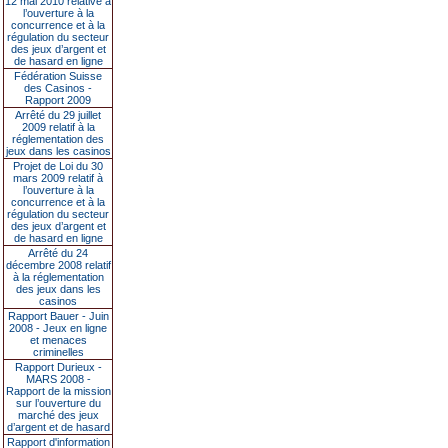
12 mai 2010 relative à
l’ouverture à la
concurrence et à la
régulation du secteur
des jeux d’argent et
de hasard en ligne
Fédération Suisse
des Casinos -
Rapport 2009
Arrêté du 29 juillet
2009 relatif à la
réglementation des
jeux dans les casinos
Projet de Loi du 30
mars 2009 relatif à
l’ouverture à la
concurrence et à la
régulation du secteur
des jeux d’argent et
de hasard en ligne
Arrêté du 24
décembre 2008 relatif
à la réglementation
des jeux dans les
casinos
Rapport Bauer - Juin
2008 - Jeux en ligne
et menaces
criminelles
Rapport Durieux -
MARS 2008 -
Rapport de la mission
sur l’ouverture du
marché des jeux
d’argent et de hasard
Rapport d'information