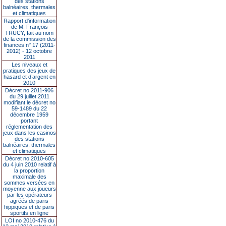
des stations
balnéaires, thermales
et climatiques
Rapport d'information
de M. François
TRUCY, fait au nom
de la commission des
finances n° 17 (2011-
2012) - 12 octobre
2011
Les niveaux et
pratiques des jeux de
hasard et d’argent en
2010
Décret no 2011-906
du 29 juillet 2011
modifiant le décret no
59-1489 du 22
décembre 1959
portant
réglementation des
jeux dans les casinos
des stations
balnéaires, thermales
et climatiques
Décret no 2010-605
du 4 juin 2010 relatif à
la proportion
maximale des
sommes versées en
moyenne aux joueurs
par les opérateurs
agréés de paris
hippiques et de paris
sportifs en ligne
LOI no 2010-476 du