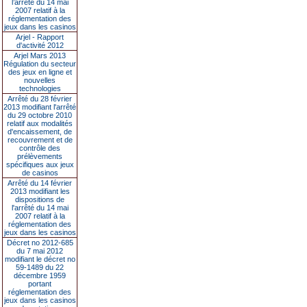
l’arrêté du 14 mai
2007 relatif à la
réglementation des
jeux dans les casinos
Arjel - Rapport
d'activité 2012
Arjel Mars 2013
Régulation du secteur
des jeux en ligne et
nouvelles
technologies
Arrêté du 28 février
2013 modifiant l'arrêté
du 29 octobre 2010
relatif aux modalités
d'encaissement, de
recouvrement et de
contrôle des
prélèvements
spécifiques aux jeux
de casinos
Arrêté du 14 février
2013 modifiant les
dispositions de
l'arrêté du 14 mai
2007 relatif à la
réglementation des
jeux dans les casinos
Décret no 2012-685
du 7 mai 2012
modifiant le décret no
59-1489 du 22
décembre 1959
portant
réglementation des
jeux dans les casinos