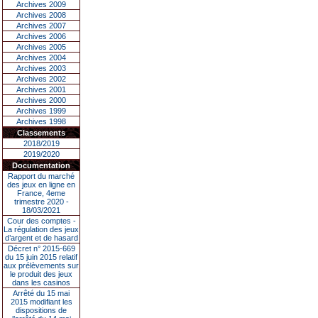
Archives 2009
Archives 2008
Archives 2007
Archives 2006
Archives 2005
Archives 2004
Archives 2003
Archives 2002
Archives 2001
Archives 2000
Archives 1999
Archives 1998
Classements
2018/2019
2019/2020
Documentation
Rapport du marché
des jeux en ligne en
France, 4eme
trimestre 2020 -
18/03/2021
Cour des comptes -
La régulation des jeux
d’argent et de hasard
Décret n° 2015-669
du 15 juin 2015 relatif
aux prélèvements sur
le produit des jeux
dans les casinos
Arrêté du 15 mai
2015 modifiant les
dispositions de