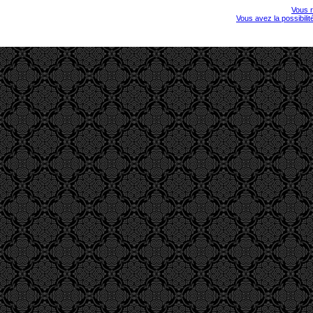
Vous r
Vous avez la possibili