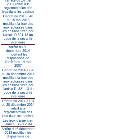
l’arrêté du 14 mai
2007 relatif à la
réglementation des
jeux dans les casinos
Décret no 2015-540
du 15 mai 2015
modifiant la liste des
jeux autorisés dans
les casinos fixée par
l’article D.321-13 du
code de la sécurité
intérieure
Arrêté du 30
décembre 2014
modifiant les
dispositions de
l’arrêté du 14 mai
2007
Décret no 2014-1726
du 30 décembre 2014
modifiant la liste des
jeux autorisés dans
les casinos fixée par
l’article D. 321-13 du
code de la sécurité
intérieure
Décret no 2014-1724
du 30 décembre 2014
relatif à la
réglementation des
jeux dans les casinos
Les jeux d’argent en
France - Avril 2014
Arrêté du 6 décembre
2013 modifiant les
dispositions de