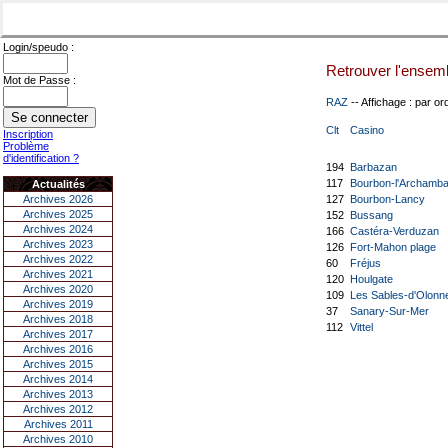
Login/speudo :
Retrouver l'ensemb
Mot de Passe :
RAZ
-- Affichage : par o
Clt
Casino
Inscription
Problème
d'identification ?
194
Barbazan
117
Bourbon-l'Archamba
Actualités
Archives 2026
127
Bourbon-Lancy
Archives 2025
152
Bussang
Archives 2024
166
Castéra-Verduzan
Archives 2023
126
Fort-Mahon plage
Archives 2022
60
Fréjus
Archives 2021
120
Houlgate
Archives 2020
109
Les Sables-d'Olonn
Archives 2019
37
Sanary-Sur-Mer
Archives 2018
112
Vittel
Archives 2017
Archives 2016
Archives 2015
Archives 2014
Archives 2013
Archives 2012
Archives 2011
Archives 2010