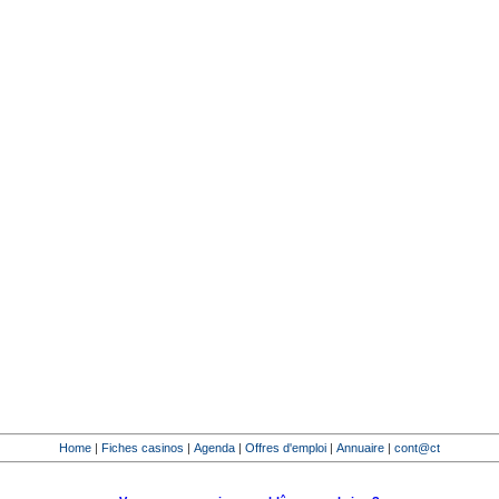
Home
|
Fiches casinos
|
Agenda
|
Offres d'emploi
|
Annuaire
|
cont@ct