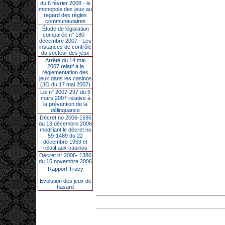
du 6 février 2008 - le
monopole des jeux au
regard des règles
communautaires
Étude de législation
comparée n° 180 -
décembre 2007 - Les
instances de contrôle
du secteur des jeux
Arrêté du 14 mai
2007 relatif à la
réglementation des
jeux dans les casinos
(JO du 17 mai 2007)
Loi n° 2007-297 du 5
mars 2007 relative à
la prévention de la
délinquance
Décret no 2006-1595
du 13 décembre 2006
modifiant le décret no
59-1489 du 22
décembre 1959 et
relatif aux casinos
Décret n° 2006- 1386
du 15 novembre 2006
Rapport Trucy
Evolution des jeux de
hasard