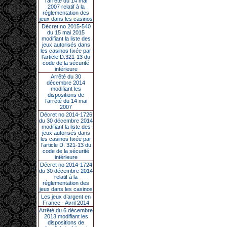
l’arrêté du 14 mai
2007 relatif à la
réglementation des
jeux dans les casinos
Décret no 2015-540
du 15 mai 2015
modifiant la liste des
jeux autorisés dans
les casinos fixée par
l’article D.321-13 du
code de la sécurité
intérieure
Arrêté du 30
décembre 2014
modifiant les
dispositions de
l’arrêté du 14 mai
2007
Décret no 2014-1726
du 30 décembre 2014
modifiant la liste des
jeux autorisés dans
les casinos fixée par
l’article D. 321-13 du
code de la sécurité
intérieure
Décret no 2014-1724
du 30 décembre 2014
relatif à la
réglementation des
jeux dans les casinos
Les jeux d’argent en
France - Avril 2014
Arrêté du 6 décembre
2013 modifiant les
dispositions de