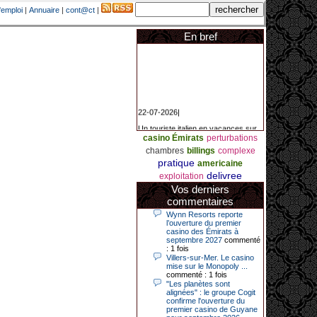
'emploi
|
Annuaire
|
cont@ct
|
En bref
22-07-2026|
Un touriste italien en vacances sur
la Côte d’Azur a remporté un
casino Émirats
perturbations
jackpot exceptionnel de 84.631
euros dans la nuit de samedi à
chambres
billings
complexe
dimanche au Casino Barrière Le
pratique
americaine
Croisette à Cannes. Il s’agit d’un
nouveau record de gains de l’année
delivree
exploitation
2026 pour cet établissement.
Vos derniers
commentaires
Wynn Resorts reporte
l’ouverture du premier
14-04-2026|
casino des Émirats à
septembre 2027
commenté
Dimanche 12 avril 2026, cette date
: 1 fois
restera gravée dans la mémoire de
ce joueur du casino de Saint-Quay-
Villers-sur-Mer. Le casino
Portrieux (Côtes-d’Armor).
mise sur le Monopoly ...
commenté : 1 fois
Ce quinquagénaire, habitant Plouha
"Les planètes sont
mais souhaitant garder l’anonymat,
alignées" : le groupe Cogit
a eu l’énorme surprise de décrocher
confirme l'ouverture du
un jackpot record de 82 426 €.
premier casino de Guyane