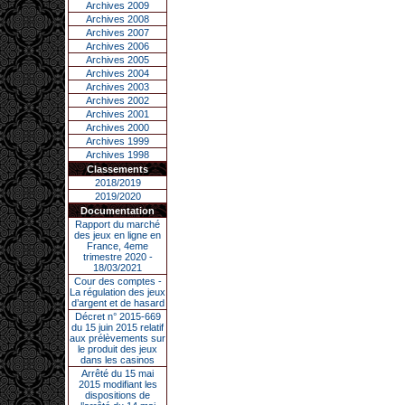
Archives 2009
Archives 2008
Archives 2007
Archives 2006
Archives 2005
Archives 2004
Archives 2003
Archives 2002
Archives 2001
Archives 2000
Archives 1999
Archives 1998
Classements
2018/2019
2019/2020
Documentation
Rapport du marché
des jeux en ligne en
France, 4eme
trimestre 2020 -
18/03/2021
Cour des comptes -
La régulation des jeux
d’argent et de hasard
Décret n° 2015-669
du 15 juin 2015 relatif
aux prélèvements sur
le produit des jeux
dans les casinos
Arrêté du 15 mai
2015 modifiant les
dispositions de