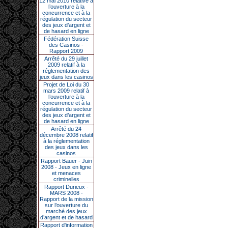
12 mai 2010 relative à
l’ouverture à la
concurrence et à la
régulation du secteur
des jeux d’argent et
de hasard en ligne
Fédération Suisse
des Casinos -
Rapport 2009
Arrêté du 29 juillet
2009 relatif à la
réglementation des
jeux dans les casinos
Projet de Loi du 30
mars 2009 relatif à
l’ouverture à la
concurrence et à la
régulation du secteur
des jeux d’argent et
de hasard en ligne
Arrêté du 24
décembre 2008 relatif
à la réglementation
des jeux dans les
casinos
Rapport Bauer - Juin
2008 - Jeux en ligne
et menaces
criminelles
Rapport Durieux -
MARS 2008 -
Rapport de la mission
sur l’ouverture du
marché des jeux
d’argent et de hasard
Rapport d'information