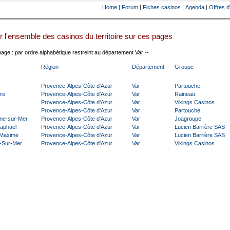
Home
|
Forum
|
Fiches casinos
|
Agenda
|
Offres d
 l'ensemble des casinos du territoire sur ces pages
chage : par ordre alphabétique restreint au département Var --
Région
Département
Groupe
Provence-Alpes-Côte d'Azur
Var
Partouche
re
Provence-Alpes-Côte d'Azur
Var
Raineau
Provence-Alpes-Côte d'Azur
Var
Vikings Casinos
Provence-Alpes-Côte d'Azur
Var
Partouche
ne-sur-Mer
Provence-Alpes-Côte d'Azur
Var
Joagroupe
Raphael
Provence-Alpes-Côte d'Azur
Var
Lucien Barrière SAS
-Maxime
Provence-Alpes-Côte d'Azur
Var
Lucien Barrière SAS
-Sur-Mer
Provence-Alpes-Côte d'Azur
Var
Vikings Casinos