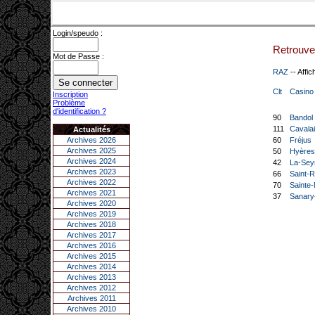
Login/speudo :
Retrouver
Mot de Passe :
RAZ
-- Affi
Clt
Casino
Inscription
Problème
d'identification ?
90
Bandol
111
Cavalai
Actualités
Archives 2026
60
Fréjus
Archives 2025
50
Hyères
Archives 2024
42
La-Sey
Archives 2023
66
Saint-
Archives 2022
70
Sainte
Archives 2021
37
Sanary
Archives 2020
Archives 2019
Archives 2018
Archives 2017
Archives 2016
Archives 2015
Archives 2014
Archives 2013
Archives 2012
Archives 2011
Archives 2010