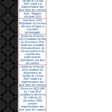
l’arrêté du 14 mai
2007 relatif à la
réglementation des
jeux dans les casinos
Arjel - Rapport
d'activité 2012
Arjel Mars 2013
Régulation du secteur
des jeux en ligne et
nouvelles
technologies
Arrêté du 28 février
2013 modifiant l'arrêté
du 29 octobre 2010
relatif aux modalités
d'encaissement, de
recouvrement et de
contrôle des
prélèvements
spécifiques aux jeux
de casinos
Arrêté du 14 février
2013 modifiant les
dispositions de
l'arrêté du 14 mai
2007 relatif à la
réglementation des
jeux dans les casinos
Décret no 2012-685
du 7 mai 2012
modifiant le décret no
59-1489 du 22
décembre 1959
portant
réglementation des
jeux dans les casinos