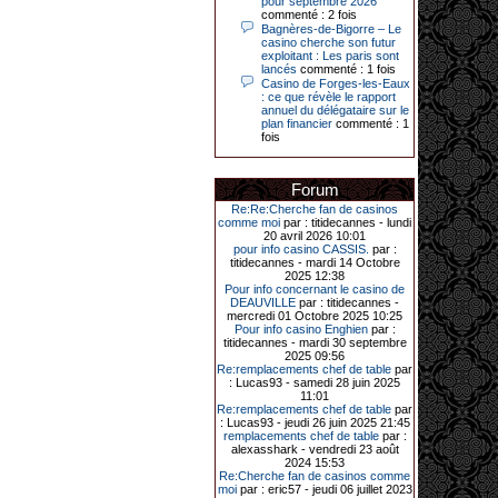
pour septembre 2026
Le plus gros gain gagné depuis plus
commenté : 2 fois
de 20 ans dans l’établissement.
Bagnères-de-Bigorre – Le
casino cherche son futur
exploitant : Les paris sont
lancés
commenté : 1 fois
Casino de Forges-les-Eaux
31-03-2026|
: ce que révèle le rapport
annuel du délégataire sur le
Série de jackpots au casino JOA de
plan financier
commenté : 1
Gujan-Mestras : ce mois de mars a
fois
été fructueux pour quelques
joueurs. D’abord avec 44 207 euros
remportés le dimanche 22 mars sur
une machine à sous pour une mise
Forum
initiale de 5,28 €. Puis quelques
jours plus tard, le vendredi 27 mars,
Re:Re:Cherche fan de casinos
un joueur a décroché 12 086 euros
comme moi
par : titidecannes - lundi
sur une autre machine à sous.
20 avril 2026 10:01
pour info casino CASSIS.
par :
Enfin, troisième et dernier jackpot,
titidecannes - mardi 14 Octobre
record cette fois-ci, le samedi 28
2025 12:38
mars dernier. Quelque 111 322
Pour info concernant le casino de
euros ont été remportés sur la table
DEAUVILLE
par : titidecannes -
d’Ultimate Texas Hold’em Poker,
mercredi 01 Octobre 2025 10:25
grâce à une mise de 5 euros sur la
Pour info casino Enghien
par :
case bonus et une quinte flush
titidecannes - mardi 30 septembre
royale. Ces gains ont été annoncés
2025 09:56
dans un communiqué diffusé par le
Re:remplacements chef de table
par
casino ce lundi 30 mars en soirée.
: Lucas93 - samedi 28 juin 2025
11:01
Re:remplacements chef de table
par
: Lucas93 - jeudi 26 juin 2025 21:45
remplacements chef de table
par :
11-01-2026|
alexasshark - vendredi 23 août
2024 15:53
Dimanche 11 janvier, en soirée, une
Re:Cherche fan de casinos comme
cliente retraitée de 78 ans, habitant
moi
par : eric57 - jeudi 06 juillet 2023