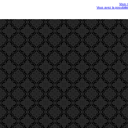
Vous r
Vous avez la possibili