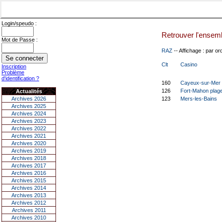
Login/speudo :
Retrouver l'ensemb
Mot de Passe :
RAZ
-- Affichage : par o
Clt
Casino
Inscription
Problème
d'identification ?
160
Cayeux-sur-Mer
126
Fort-Mahon plag
Actualités
Archives 2026
123
Mers-les-Bains
Archives 2025
Archives 2024
Archives 2023
Archives 2022
Archives 2021
Archives 2020
Archives 2019
Archives 2018
Archives 2017
Archives 2016
Archives 2015
Archives 2014
Archives 2013
Archives 2012
Archives 2011
Archives 2010