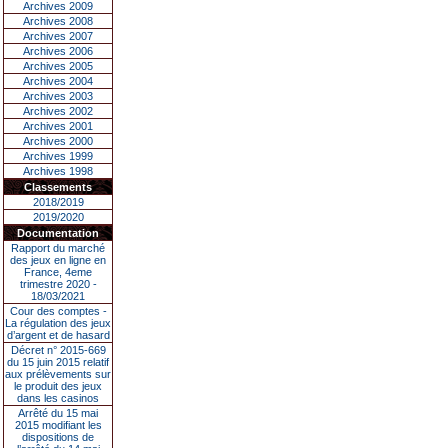
Archives 2009
Archives 2008
Archives 2007
Archives 2006
Archives 2005
Archives 2004
Archives 2003
Archives 2002
Archives 2001
Archives 2000
Archives 1999
Archives 1998
Classements
2018/2019
2019/2020
Documentation
Rapport du marché
des jeux en ligne en
France, 4eme
trimestre 2020 -
18/03/2021
Cour des comptes -
La régulation des jeux
d’argent et de hasard
Décret n° 2015-669
du 15 juin 2015 relatif
aux prélèvements sur
le produit des jeux
dans les casinos
Arrêté du 15 mai
2015 modifiant les
dispositions de