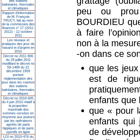
grattage (oubl
des stations
balnéaires, thermales
peu ou prou 
et climatiques
Rapport d'information
de M. François
BOURDIEU que 
TRUCY, fait au nom
de la commission des
finances n° 17 (2011-
à faire l’opini
2012) - 12 octobre
2011
non à la mesure
Les niveaux et
pratiques des jeux de
hasard et d’argent en
-on dans ce so
2010
Décret no 2011-906
du 29 juillet 2011
modifiant le décret no
que les jeux 
59-1489 du 22
décembre 1959
portant
est de rigu
réglementation des
jeux dans les casinos
des stations
pratiqueme
balnéaires, thermales
et climatiques
enfants que l
Décret no 2010-605
du 4 juin 2010 relatif à
la proportion
que « pour l
maximale des
sommes versées en
moyenne aux joueurs
enfants qui 
par les opérateurs
agréés de paris
hippiques et de paris
de développe
sportifs en ligne
LOI no 2010-476 du