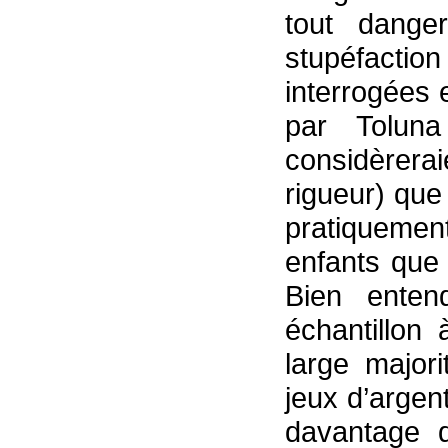
tout dange
stupéfactio
interrogées
par Toluna
considèrera
rigueur) que 
pratiqueme
enfants que 
Bien entend
échantillon
large major
jeux d’argen
davantage 