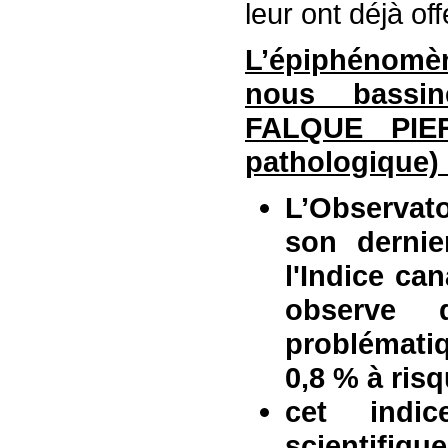
leur ont déjà of
L’épiphénomèn
nous bassin
FALQUE PIE
pathologique) 
L’Observat
son dernie
l'Indice ca
observe
problémati
0,8 % à ris
cet indi
scientifiqu