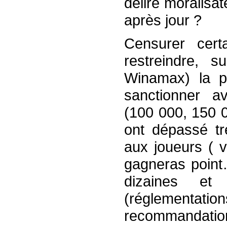
délire moralisa
après jour ?
Censurer cert
restreindre, su
Winamax) la pu
sanctionner a
(100 000, 150 0
ont dépassé t
aux joueurs ( v
gagneras point
dizaines et
(réglementati
recommandatio