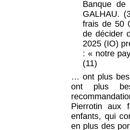
Banque de 
GALHAU. (3
frais de 50 
de décider d
2025 (IO) pr
: « notre p
(11)
… ont plus beso
ont plus be
recommandatio
Pierrotin aux 
enfants, qui c
en plus des por