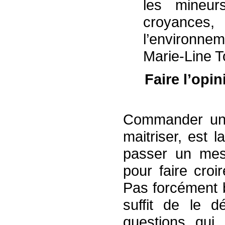
les mineur
croyance
l’environ
Marie-Line 
Faire l’opi
Commander un 
maitriser, est 
passer un mess
pour faire croi
Pas forcément b
suffit de le d
questions qui 