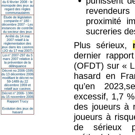
punissent d
du 6 février 2008 - le
monopole des jeux au
revendeurs
regard des règles
communautaires
Étude de législation
proximité i
comparée n° 180 -
décembre 2007 - Les
instances de contrôle
sucreries de
du secteur des jeux
Arrêté du 14 mai
2007 relatif à la
Plus sérieux,
réglementation des
jeux dans les casinos
(JO du 17 mai 2007)
dernier rappor
Loi n° 2007-297 du 5
mars 2007 relative à
la prévention de la
(OFDT) sur « La
délinquance
Décret no 2006-1595
hasard en Fra
du 13 décembre 2006
modifiant le décret no
59-1489 du 22
qu’en 2023,se
décembre 1959 et
relatif aux casinos
Décret n° 2006- 1386
excessif, 1,7 
du 15 novembre 2006
Rapport Trucy
des joueurs à 
Evolution des jeux de
hasard
joueurs à risq
de sérieux p