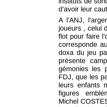
instituts de so
d’avoir leur cau
A l’ANJ, l’arge
joueurs , celui 
flot pour faire 
corresponde au 
doxa du jeu pa
présente camp
gémonies les p
FDJ, que les pa
leurs enfants 
figures emblé
Michel COSTES 