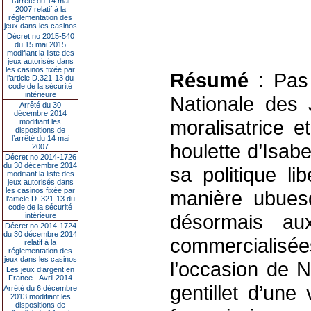
l’arrêté du 14 mai
2007 relatif à la
réglementation des
jeux dans les casinos
Décret no 2015-540
du 15 mai 2015
modifiant la liste des
jeux autorisés dans
les casinos fixée par
Résumé
: Pas 
l’article D.321-13 du
code de la sécurité
intérieure
Nationale des 
Arrêté du 30
décembre 2014
moralisatrice e
modifiant les
dispositions de
l’arrêté du 14 mai
houlette d’Isa
2007
Décret no 2014-1726
du 30 décembre 2014
sa politique li
modifiant la liste des
jeux autorisés dans
les casinos fixée par
manière ubuesq
l’article D. 321-13 du
code de la sécurité
désormais au
intérieure
Décret no 2014-1724
du 30 décembre 2014
commercialisé
relatif à la
réglementation des
jeux dans les casinos
l’occasion de N
Les jeux d’argent en
France - Avril 2014
gentillet d’une
Arrêté du 6 décembre
2013 modifiant les
dispositions de