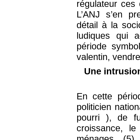
régulateur ces 
L’ANJ s’en pr
détail à la soc
ludiques qui 
période symbol
valentin, vendre
Une intrusion
En cette pério
politicien natio
pourri ), de f
croissance, l
ménages (5)