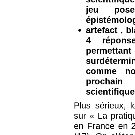
jeu pos
épistémolo
artefact , b
4 répons
permettan
surdétermi
comme no
prochain
scientifiqu
Plus sérieux, 
sur « La pratiq
en France en 20