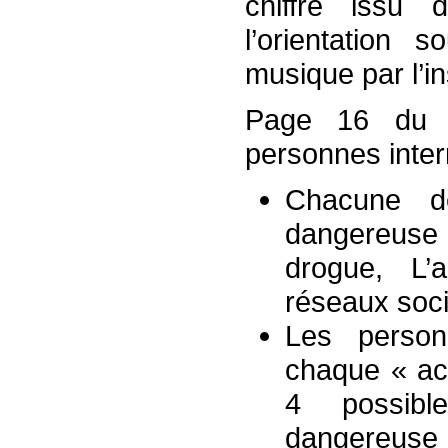
chiffre issu
l’orientation
musique par l’ins
Page 16 du s
personnes inter
Chacune de
dangereuse
drogue, L’
réseaux soci
Les person
chaque « act
4 possibl
dangereuse 