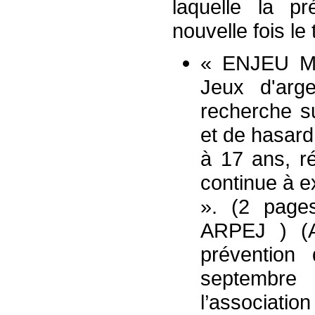
laquelle la p
nouvelle fois le 
« ENJEU Min
Jeux d'arg
recherche su
et de hasard
à 17 ans, ré
continue à ex
». (2 pag
ARPEJ ) (A
prévention
septembre
l’associatio