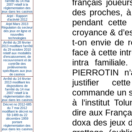
français joueur
l’arrêté du 14 mai
2007 relatif à la
réglementation des
des proches, à
jeux dans les casinos
Arjel - Rapport
pendant cette
d'activité 2012
Arjel Mars 2013
Régulation du secteur
croyance & d’e
des jeux en ligne et
nouvelles
technologies
t-on envie de 
Arrêté du 28 février
2013 modifiant l'arrêté
face à cette int
du 29 octobre 2010
relatif aux modalités
d'encaissement, de
intra familia
recouvrement et de
contrôle des
prélèvements
PIERROTIN n’a
spécifiques aux jeux
de casinos
Arrêté du 14 février
justifier cet
2013 modifiant les
dispositions de
l'arrêté du 14 mai
commande un so
2007 relatif à la
réglementation des
à l’institut Tol
jeux dans les casinos
Décret no 2012-685
du 7 mai 2012
dire aux França
modifiant le décret no
59-1489 du 22
décembre 1959
doxa des jeux 
portant
réglementation des
jeux dans les casinos