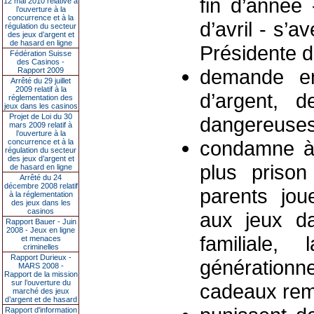
fin d’année
12 mai 2010 relative à
l’ouverture à la
concurrence et à la
d’avril - s’av
régulation du secteur
des jeux d’argent et
de hasard en ligne
Présidente d
Fédération Suisse
des Casinos -
demande en
Rapport 2009
Arrêté du 29 juillet
2009 relatif à la
d’argent, d
réglementation des
jeux dans les casinos
Projet de Loi du 30
dangereuses
mars 2009 relatif à
l’ouverture à la
condamne à
concurrence et à la
régulation du secteur
des jeux d’argent et
plus prison
de hasard en ligne
Arrêté du 24
décembre 2008 relatif
parents joue
à la réglementation
des jeux dans les
casinos
aux jeux da
Rapport Bauer - Juin
2008 - Jeux en ligne
familiale,
et menaces
criminelles
Rapport Durieux -
générationn
MARS 2008 -
Rapport de la mission
sur l’ouverture du
cadeaux remp
marché des jeux
d’argent et de hasard
Rapport d'information