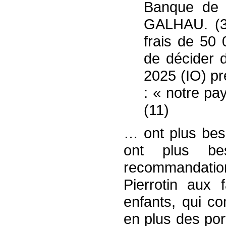
Banque de 
GALHAU. (3
frais de 50 
de décider d
2025 (IO) pr
: « notre p
(11)
… ont plus beso
ont plus be
recommandatio
Pierrotin aux 
enfants, qui c
en plus des por