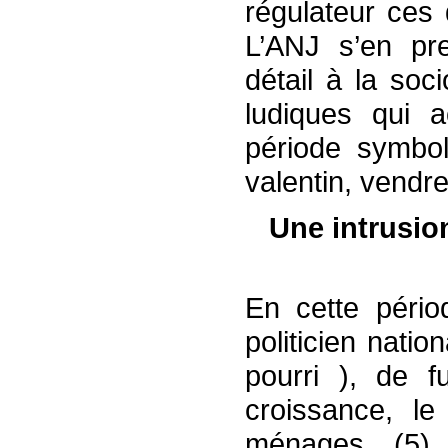
régulateur ces 
L’ANJ s’en pr
détail à la soc
ludiques qui 
période symbol
valentin, vendre
Une intrusion
En cette pério
politicien natio
pourri ), de f
croissance, l
ménages (5)