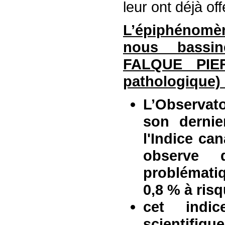
leur ont déjà of
L’épiphénomèn
nous bassin
FALQUE PIE
pathologique) 
L’Observat
son dernie
l'Indice ca
observe
problémati
0,8 % à ris
cet indi
scientifiqu