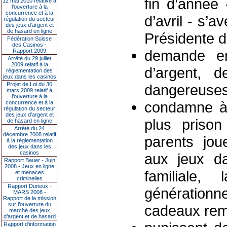
fin d’année
12 mai 2010 relative à
l’ouverture à la
concurrence et à la
d’avril - s’av
régulation du secteur
des jeux d’argent et
de hasard en ligne
Présidente d
Fédération Suisse
des Casinos -
demande en
Rapport 2009
Arrêté du 29 juillet
2009 relatif à la
d’argent, d
réglementation des
jeux dans les casinos
Projet de Loi du 30
dangereuses
mars 2009 relatif à
l’ouverture à la
condamne à
concurrence et à la
régulation du secteur
des jeux d’argent et
plus prison
de hasard en ligne
Arrêté du 24
décembre 2008 relatif
parents joue
à la réglementation
des jeux dans les
casinos
aux jeux da
Rapport Bauer - Juin
2008 - Jeux en ligne
familiale,
et menaces
criminelles
Rapport Durieux -
générationn
MARS 2008 -
Rapport de la mission
sur l’ouverture du
cadeaux remp
marché des jeux
d’argent et de hasard
Rapport d'information