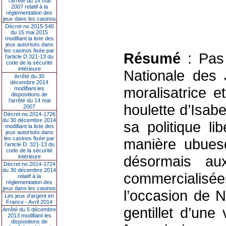
l’arrêté du 14 mai
2007 relatif à la
réglementation des
jeux dans les casinos
Décret no 2015-540
du 15 mai 2015
modifiant la liste des
jeux autorisés dans
les casinos fixée par
Résumé
: Pas 
l’article D.321-13 du
code de la sécurité
intérieure
Nationale des 
Arrêté du 30
décembre 2014
moralisatrice e
modifiant les
dispositions de
l’arrêté du 14 mai
houlette d’Isa
2007
Décret no 2014-1726
du 30 décembre 2014
sa politique li
modifiant la liste des
jeux autorisés dans
les casinos fixée par
manière ubuesq
l’article D. 321-13 du
code de la sécurité
désormais au
intérieure
Décret no 2014-1724
du 30 décembre 2014
commercialisé
relatif à la
réglementation des
jeux dans les casinos
l’occasion de N
Les jeux d’argent en
France - Avril 2014
gentillet d’une
Arrêté du 6 décembre
2013 modifiant les
dispositions de