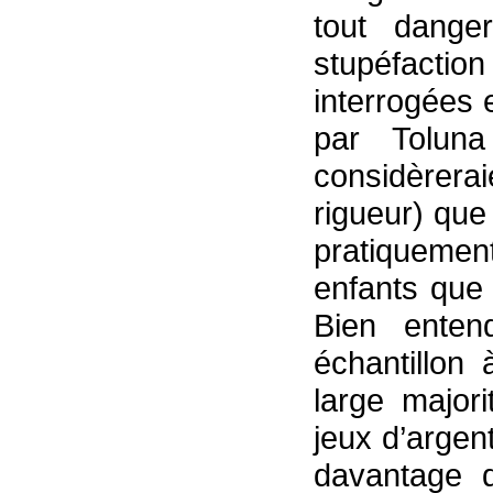
tout dange
stupéfactio
interrogées
par Toluna
considèrera
rigueur) que 
pratiqueme
enfants que 
Bien entend
échantillon
large major
jeux d’argen
davantage 