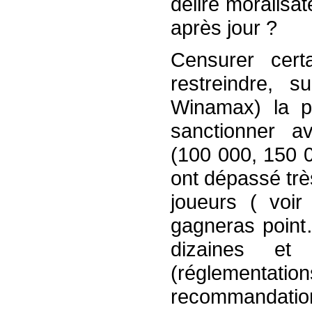
délire moralisa
après jour ?
Censurer cert
restreindre, su
Winamax) la pu
sanctionner a
(100 000, 150 0
ont dépassé trè
joueurs ( voir
gagneras point
dizaines et
(réglementati
recommandatio