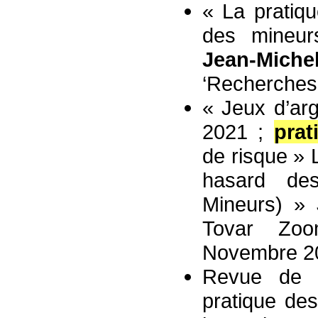
« La pratiq
des mineur
Jean-Miche
‘Recherches
« Jeux d’ar
2021 ;
prat
de risque » 
hasard de
Mineurs) »
Tovar Zoo
Novembre 20
Revue de la
pratique de