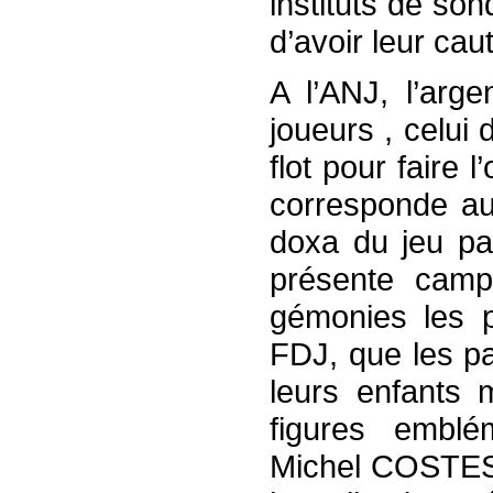
instituts de so
d’avoir leur cau
A l’ANJ, l’arge
joueurs , celui 
flot pour faire 
corresponde au 
doxa du jeu pa
présente camp
gémonies les p
FDJ, que les pa
leurs enfants 
figures emblé
Michel COSTES 