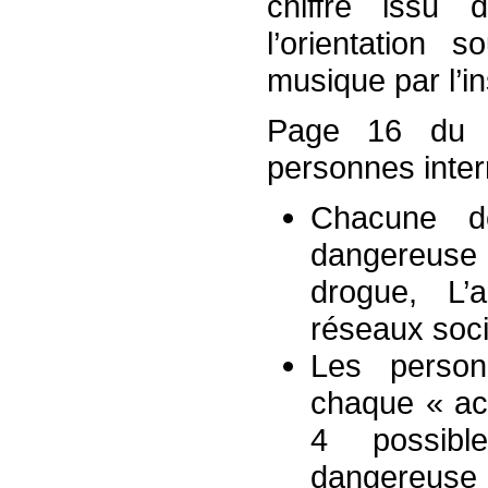
chiffre issu
l’orientation
musique par l’ins
Page 16 du s
personnes inter
Chacune de
dangereuse
drogue, L’
réseaux soci
Les person
chaque « act
4 possibl
dangereuse 