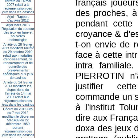
français joueur
l’arrêté du 14 mai
2007 relatif à la
réglementation des
des proches, à
jeux dans les casinos
Arjel - Rapport
pendant cette
d'activité 2012
Arjel Mars 2013
Régulation du secteur
croyance & d’e
des jeux en ligne et
nouvelles
technologies
t-on envie de 
Arrêté du 28 février
2013 modifiant l'arrêté
face à cette int
du 29 octobre 2010
relatif aux modalités
d'encaissement, de
intra familia
recouvrement et de
contrôle des
prélèvements
PIERROTIN n’a
spécifiques aux jeux
de casinos
Arrêté du 14 février
justifier cet
2013 modifiant les
dispositions de
l'arrêté du 14 mai
commande un so
2007 relatif à la
réglementation des
à l’institut Tol
jeux dans les casinos
Décret no 2012-685
du 7 mai 2012
dire aux França
modifiant le décret no
59-1489 du 22
décembre 1959
doxa des jeux 
portant
réglementation des
jeux dans les casinos