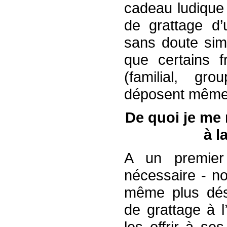
cadeau ludique 
de grattage d’
sans doute simp
que certains f
(familial, gro
déposent même p
De quoi je me 
à l
A un premier
nécessaire - n
même plus dés
de grattage à 
les offrir à s