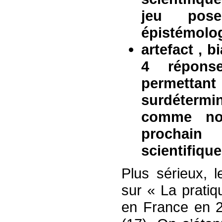
jeu pos
épistémolo
artefact , b
4 répons
permettan
surdétermi
comme no
prochain
scientifiqu
Plus sérieux, 
sur « La pratiq
en France en 20