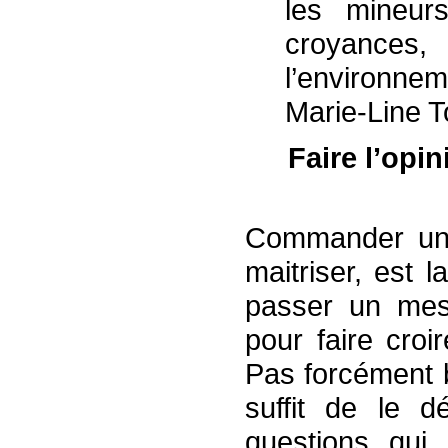
les mineur
croyance
l’environ
Marie-Line 
Faire l’opi
Commander un 
maitriser, est 
passer un mess
pour faire croi
Pas forcément b
suffit de le d
questions qui 