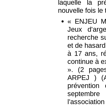
laquelle la p
nouvelle fois le 
« ENJEU Min
Jeux d'arg
recherche s
et de hasard
à 17 ans, ré
continue à ex
». (2 pag
ARPEJ ) (A
prévention
septembre
l’associatio