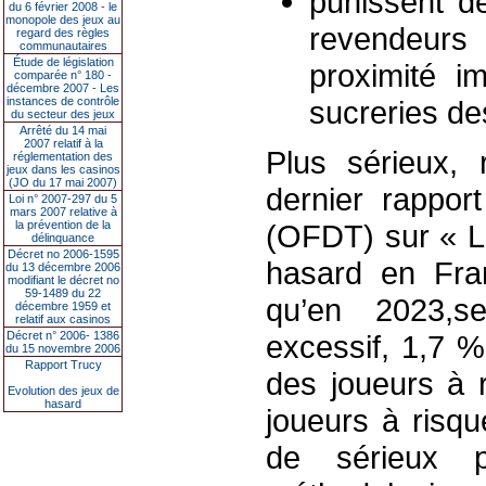
punissent d
du 6 février 2008 - le
monopole des jeux au
revendeurs
regard des règles
communautaires
Étude de législation
proximité i
comparée n° 180 -
décembre 2007 - Les
instances de contrôle
sucreries de
du secteur des jeux
Arrêté du 14 mai
2007 relatif à la
Plus sérieux, 
réglementation des
jeux dans les casinos
(JO du 17 mai 2007)
dernier rappor
Loi n° 2007-297 du 5
mars 2007 relative à
la prévention de la
(OFDT) sur « La
délinquance
Décret no 2006-1595
hasard en Fra
du 13 décembre 2006
modifiant le décret no
59-1489 du 22
qu’en 2023,se
décembre 1959 et
relatif aux casinos
Décret n° 2006- 1386
excessif, 1,7 
du 15 novembre 2006
Rapport Trucy
des joueurs à 
Evolution des jeux de
hasard
joueurs à risq
de sérieux p