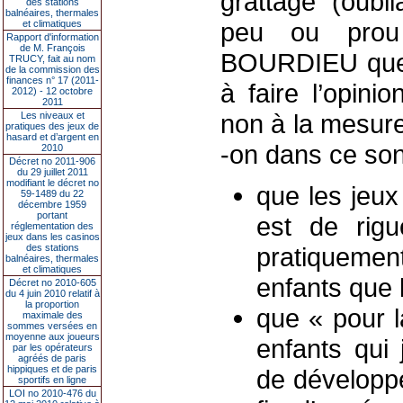
grattage (oubl
des stations
balnéaires, thermales
peu ou prou 
et climatiques
Rapport d'information
de M. François
BOURDIEU que 
TRUCY, fait au nom
de la commission des
finances n° 17 (2011-
à faire l’opini
2012) - 12 octobre
2011
non à la mesure
Les niveaux et
pratiques des jeux de
hasard et d’argent en
-on dans ce so
2010
Décret no 2011-906
du 29 juillet 2011
modifiant le décret no
que les jeux 
59-1489 du 22
décembre 1959
portant
est de rigu
réglementation des
jeux dans les casinos
des stations
pratiqueme
balnéaires, thermales
et climatiques
enfants que l
Décret no 2010-605
du 4 juin 2010 relatif à
la proportion
que « pour l
maximale des
sommes versées en
moyenne aux joueurs
enfants qui 
par les opérateurs
agréés de paris
hippiques et de paris
de développe
sportifs en ligne
LOI no 2010-476 du