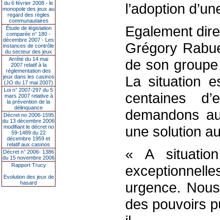
du 6 février 2008 - le
l’adoption d’une
monopole des jeux au
regard des règles
communautaires
Egalement dire
Étude de législation
comparée n° 180 -
décembre 2007 - Les
Grégory Rabue
instances de contrôle
du secteur des jeux
Arrêté du 14 mai
de son groupe 
2007 relatif à la
réglementation des
La situation e
jeux dans les casinos
(JO du 17 mai 2007)
Loi n° 2007-297 du 5
centaines d
mars 2007 relative à
la prévention de la
délinquance
demandons au 
Décret no 2006-1595
du 13 décembre 2006
une solution au
modifiant le décret no
59-1489 du 22
décembre 1959 et
relatif aux casinos
« A situatio
Décret n° 2006- 1386
du 15 novembre 2006
Rapport Trucy
exceptionnel
Evolution des jeux de
urgence. Nous 
hasard
des pouvoirs pu