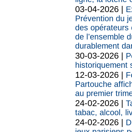
03-04-2026 |
E
Prévention du j
des opérateurs d
de l’ensemble d
durablement da
30-03-2026 |
P
historiquement 
12-03-2026 |
F
Partouche affich
au premier trim
24-02-2026 |
T
tabac, alcool, liv
24-02-2026 |
D
jeux parisiens p