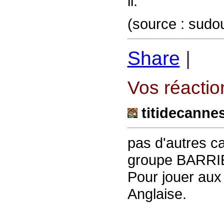
il.
(source : sudo
Share
|
Vos réaction
titidecanne
pas d'autres c
groupe BARRIE
Pour jouer aux 
Anglaise.