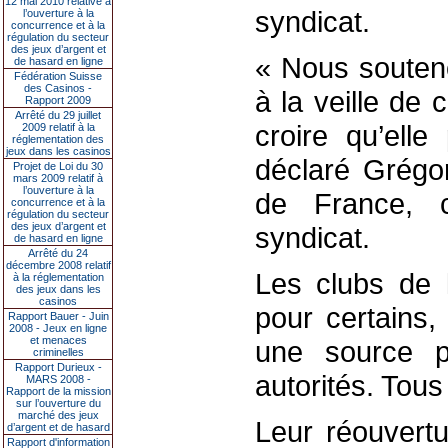
12 mai 2010 relative à
syndicat.
l’ouverture à la
concurrence et à la
régulation du secteur
des jeux d’argent et
« Nous souteno
de hasard en ligne
Fédération Suisse
des Casinos -
à la veille de
Rapport 2009
Arrêté du 29 juillet
croire qu’elle
2009 relatif à la
réglementation des
jeux dans les casinos
déclaré Grégo
Projet de Loi du 30
mars 2009 relatif à
l’ouverture à la
de France, 
concurrence et à la
régulation du secteur
des jeux d’argent et
syndicat.
de hasard en ligne
Arrêté du 24
décembre 2008 relatif
Les clubs de l
à la réglementation
des jeux dans les
casinos
pour certains,
Rapport Bauer - Juin
2008 - Jeux en ligne
et menaces
une source p
criminelles
Rapport Durieux -
autorités. Tous
MARS 2008 -
Rapport de la mission
sur l’ouverture du
marché des jeux
Leur réouvertu
d’argent et de hasard
Rapport d'information