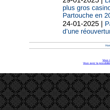
L
plus gros casin
Partouche en 2
24-01-2025 |
P
d’une réouvertu
Ho
Vous r
Vous avez la possibili