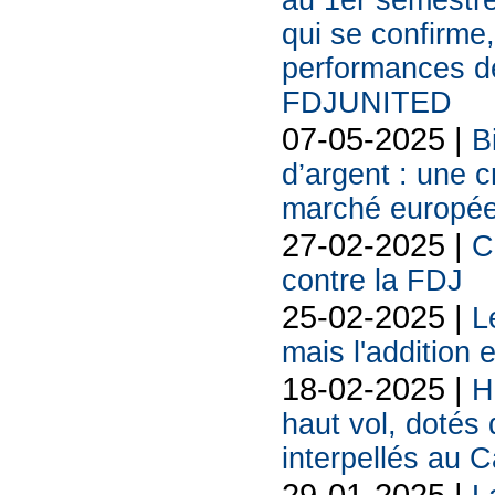
au 1er semestr
qui se confirme,
performances des
FDJUNITED
07-05-2025 |
B
d’argent : une 
marché europé
27-02-2025 |
C
contre la FDJ
25-02-2025 |
L
mais l'addition 
18-02-2025 |
H
haut vol, dotés 
interpellés au 
29-01-2025 |