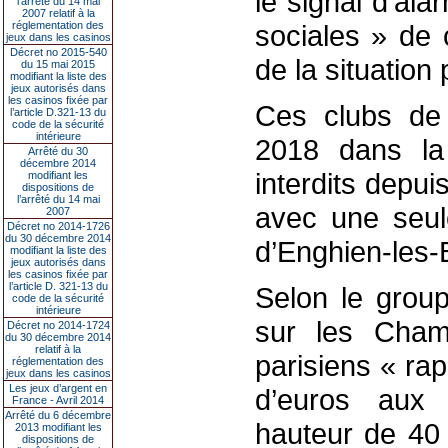
le signal d’al
l’arrêté du 14 mai
2007 relatif à la
réglementation des
sociales » de c
jeux dans les casinos
Décret no 2015-540
de la situation 
du 15 mai 2015
modifiant la liste des
jeux autorisés dans
les casinos fixée par
Ces clubs de 
l’article D.321-13 du
code de la sécurité
intérieure
2018 dans la 
Arrêté du 30
décembre 2014
interdits depu
modifiant les
dispositions de
l’arrêté du 14 mai
avec une seule
2007
Décret no 2014-1726
du 30 décembre 2014
d’Enghien-les-
modifiant la liste des
jeux autorisés dans
les casinos fixée par
l’article D. 321-13 du
Selon le group
code de la sécurité
intérieure
sur les Cham
Décret no 2014-1724
du 30 décembre 2014
relatif à la
parisiens « ra
réglementation des
jeux dans les casinos
Les jeux d’argent en
d’euros aux 
France - Avril 2014
Arrêté du 6 décembre
hauteur de 40 m
2013 modifiant les
dispositions de