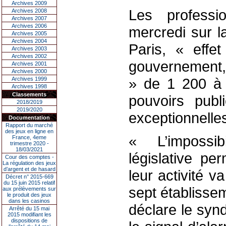
Archives 2009
Les professi
Archives 2008
Archives 2007
Archives 2006
mercredi sur l
Archives 2005
Archives 2004
Paris, « effe
Archives 2003
Archives 2002
gouvernement, 
Archives 2001
Archives 2000
» de 1 200 à 
Archives 1999
Archives 1998
Classements
pouvoirs pub
2018/2019
2019/2020
exceptionnelles
Documentation
Rapport du marché
des jeux en ligne en
« L’impossi
France, 4eme
trimestre 2020 -
18/03/2021
législative pe
Cour des comptes -
La régulation des jeux
d’argent et de hasard
leur activité 
Décret n° 2015-669
du 15 juin 2015 relatif
sept établisse
aux prélèvements sur
le produit des jeux
dans les casinos
déclare le syn
Arrêté du 15 mai
2015 modifiant les
dispositions de