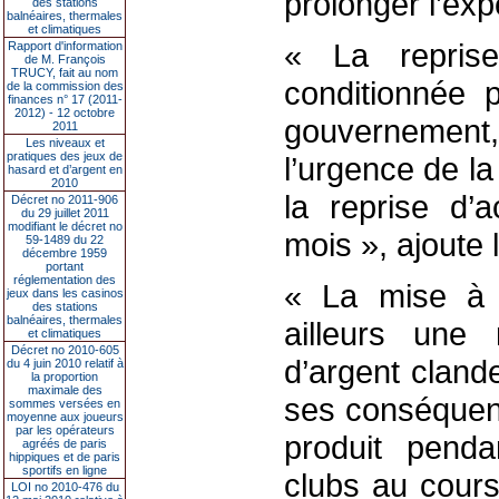
prolonger l’exp
des stations
balnéaires, thermales
et climatiques
« La reprise
Rapport d'information
de M. François
TRUCY, fait au nom
conditionnée 
de la commission des
finances n° 17 (2011-
2012) - 12 octobre
gouvernement,
2011
Les niveaux et
pratiques des jeux de
l’urgence de la
hasard et d’argent en
2010
la reprise d’a
Décret no 2011-906
du 29 juillet 2011
modifiant le décret no
mois », ajoute 
59-1489 du 22
décembre 1959
portant
réglementation des
« La mise à l’
jeux dans les casinos
des stations
balnéaires, thermales
ailleurs une 
et climatiques
Décret no 2010-605
d’argent cland
du 4 juin 2010 relatif à
la proportion
maximale des
ses conséquenc
sommes versées en
moyenne aux joueurs
par les opérateurs
produit pend
agréés de paris
hippiques et de paris
sportifs en ligne
clubs au cours 
LOI no 2010-476 du