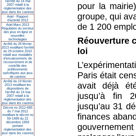
l’arrêté du 14 mai
pour la mairi
2007 relatif à la
réglementation des
jeux dans les casinos
groupe, qui ava
Arjel - Rapport
d'activité 2012
de 1 200 emplo
Arjel Mars 2013
Régulation du secteur
des jeux en ligne et
nouvelles
Réouverture c
technologies
Arrêté du 28 février
2013 modifiant l'arrêté
loi
du 29 octobre 2010
relatif aux modalités
d'encaissement, de
L’expérimentati
recouvrement et de
contrôle des
prélèvements
Paris était ce
spécifiques aux jeux
de casinos
Arrêté du 14 février
avait déjà ét
2013 modifiant les
dispositions de
l'arrêté du 14 mai
jusqu’à fin 
2007 relatif à la
réglementation des
jeux dans les casinos
jusqu’au 31 dé
Décret no 2012-685
du 7 mai 2012
finances aband
modifiant le décret no
59-1489 du 22
décembre 1959
gouvernement
portant
réglementation des
jeux dans les casinos