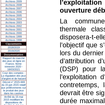
l’exploitatio
Archives 2009
Archives 2008
ouverture déb
Archives 2007
Archives 2006
Archives 2005
La commune 
Archives 2004
Archives 2003
Archives 2002
thermale cla
Archives 2001
Archives 2000
disposera-t-e
Archives 1999
Archives 1998
l’objectif que s
Classements
2018/2019
lors du dernie
2019/2020
Documentation
Rapport du marché
d’attribution 
des jeux en ligne en
France, 4eme
(DSP) pour la
trimestre 2020 -
18/03/2021
Cour des comptes -
l’exploitation
La régulation des jeux
d’argent et de hasard
Décret n° 2015-669
contretemps, 
du 15 juin 2015 relatif
aux prélèvements sur
devrait être s
le produit des jeux
dans les casinos
Arrêté du 15 mai
durée maximal
2015 modifiant les
dispositions de