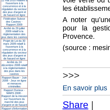
12 mai 2010 relative à
l’ouverture à la
les établissem
concurrence et à la
régulation du secteur
des jeux d’argent et
de hasard en ligne
A noter qu’u
Fédération Suisse
des Casinos -
Rapport 2009
pour la gest
Arrêté du 29 juillet
2009 relatif à la
Provence.
réglementation des
jeux dans les casinos
Projet de Loi du 30
mars 2009 relatif à
(source : mesi
l’ouverture à la
concurrence et à la
régulation du secteur
des jeux d’argent et
de hasard en ligne
Arrêté du 24
décembre 2008 relatif
à la réglementation
des jeux dans les
>>>
casinos
Rapport Bauer - Juin
2008 - Jeux en ligne
et menaces
En savoir plus
criminelles
Rapport Durieux -
MARS 2008 -
Rapport de la mission
sur l’ouverture du
Share
|
marché des jeux
d’argent et de hasard
Rapport d'information