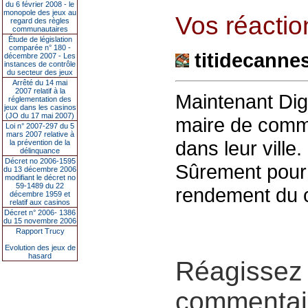
du 6 février 2008 - le
monopole des jeux au
Vos réaction
regard des règles
communautaires
Étude de législation
comparée n° 180 -
titidecanne
décembre 2007 - Les
instances de contrôle
du secteur des jeux
Arrêté du 14 mai
2007 relatif à la
Maintenant Dig
réglementation des
jeux dans les casinos
(JO du 17 mai 2007)
maire de commu
Loi n° 2007-297 du 5
mars 2007 relative à
dans leur ville
la prévention de la
délinquance
Décret no 2006-1595
Sûrement pour 
du 13 décembre 2006
modifiant le décret no
59-1489 du 22
rendement du 
décembre 1959 et
relatif aux casinos
Décret n° 2006- 1386
du 15 novembre 2006
Rapport Trucy
Evolution des jeux de
hasard
Réagissez 
commentair