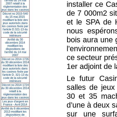
l’arrêté du 14 mai
installer ce C
2007 relatif à la
réglementation des
jeux dans les casinos
de 7 000m2 sit
Décret no 2015-540
du 15 mai 2015
et le SPA de H
modifiant la liste des
jeux autorisés dans
les casinos fixée par
nous espérons
l’article D.321-13 du
code de la sécurité
intérieure
bois aura une 
Arrêté du 30
décembre 2014
modifiant les
l’environnemen
dispositions de
l’arrêté du 14 mai
ce secteur pré
2007
Décret no 2014-1726
du 30 décembre 2014
1er adjoint de la
modifiant la liste des
jeux autorisés dans
les casinos fixée par
l’article D. 321-13 du
Le futur Casi
code de la sécurité
intérieure
salles de jeux
Décret no 2014-1724
du 30 décembre 2014
relatif à la
30 et 35 mach
réglementation des
jeux dans les casinos
Les jeux d’argent en
d’une à deux sa
France - Avril 2014
Arrêté du 6 décembre
sur une sur
2013 modifiant les
dispositions de