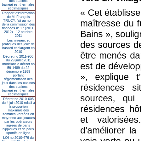
des stations
balnéaires, thermales
et climatiques
« Cet établiss
Rapport d'information
de M. François
maîtresse du f
TRUCY, fait au nom
de la commission des
finances n° 17 (2011-
Bains », souli
2012) - 12 octobre
2011
Les niveaux et
des sources d
pratiques des jeux de
hasard et d’argent en
2010
être menés dan
Décret no 2011-906
du 29 juillet 2011
est de dévelop
modifiant le décret no
59-1489 du 22
décembre 1959
», explique t
portant
réglementation des
jeux dans les casinos
résidences s
des stations
balnéaires, thermales
et climatiques
sources, qui 
Décret no 2010-605
du 4 juin 2010 relatif à
résidences hôt
la proportion
maximale des
sommes versées en
et valorisée
moyenne aux joueurs
par les opérateurs
agréés de paris
d’améliorer la
hippiques et de paris
sportifs en ligne
LOI no 2010-476 du
voie verte ou 