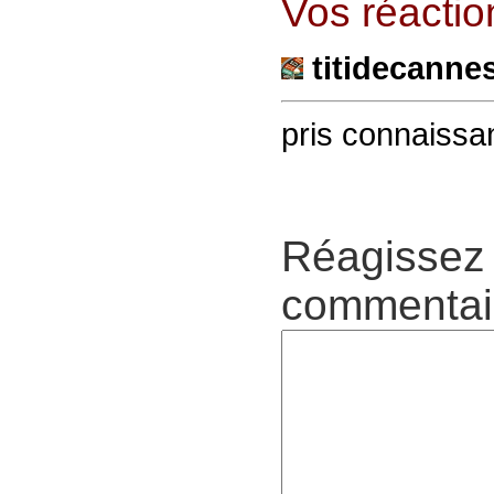
Vos réaction
titidecanne
pris connaissa
Réagissez 
commentair