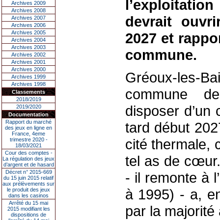
l’exploitatio
Archives 2009
Archives 2008
devrait ouvr
Archives 2007
Archives 2006
Archives 2005
2027 et rappor
Archives 2004
Archives 2003
commune.
Archives 2002
Archives 2001
Archives 2000
Gréoux-les-Bai
Archives 1999
Archives 1998
commune des
Classements
2018/2019
disposer d’un 
2019/2020
Documentation
Rapport du marché
tard début 202
des jeux en ligne en
France, 4eme
cité thermale, 
trimestre 2020 -
18/03/2021
Cour des comptes -
tel as de cœur.
La régulation des jeux
d’argent et de hasard
Décret n° 2015-669
- il remonte à 
du 15 juin 2015 relatif
aux prélèvements sur
à 1995) - a, e
le produit des jeux
dans les casinos
Arrêté du 15 mai
par la majorité 
2015 modifiant les
dispositions de