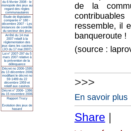
du 6 février 2008 - le
de la commu
monopole des jeux au
regard des règles
communautaires
contribuable
Étude de législation
comparée n° 180 -
ressemble, il 
décembre 2007 - Les
instances de contrôle
du secteur des jeux
banqueroute !
Arrêté du 14 mai
2007 relatif à la
réglementation des
jeux dans les casinos
(source : lap
(JO du 17 mai 2007)
Loi n° 2007-297 du 5
mars 2007 relative à
la prévention de la
délinquance
Décret no 2006-1595
du 13 décembre 2006
modifiant le décret no
>>>
59-1489 du 22
décembre 1959 et
relatif aux casinos
Décret n° 2006- 1386
du 15 novembre 2006
En savoir plus
Rapport Trucy
Evolution des jeux de
hasard
Share
|