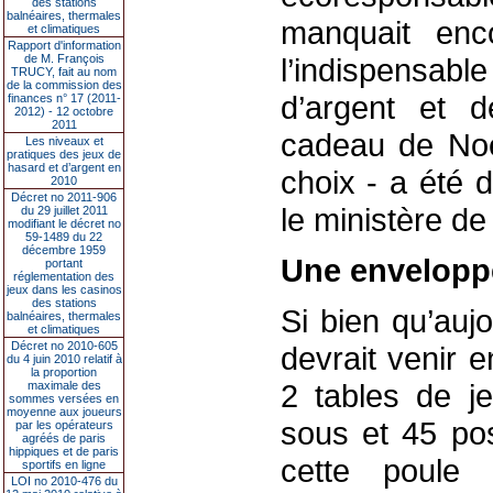
des stations
balnéaires, thermales
manquait enc
et climatiques
Rapport d'information
de M. François
l’indispensable
TRUCY, fait au nom
de la commission des
d’argent et 
finances n° 17 (2011-
2012) - 12 octobre
2011
cadeau de Noël
Les niveaux et
pratiques des jeux de
hasard et d’argent en
choix - a été 
2010
Décret no 2011-906
le ministère de 
du 29 juillet 2011
modifiant le décret no
59-1489 du 22
décembre 1959
Une envelopp
portant
réglementation des
jeux dans les casinos
des stations
Si bien qu’auj
balnéaires, thermales
et climatiques
Décret no 2010-605
devrait venir 
du 4 juin 2010 relatif à
la proportion
2 tables de je
maximale des
sommes versées en
moyenne aux joueurs
sous et 45 pos
par les opérateurs
agréés de paris
hippiques et de paris
cette poule
sportifs en ligne
LOI no 2010-476 du