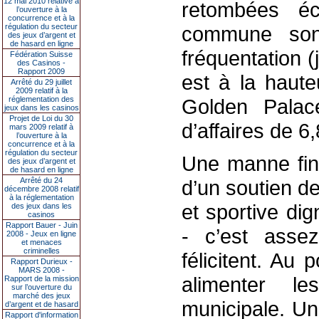
12 mai 2010 relative à
retombées éc
l’ouverture à la
concurrence et à la
régulation du secteur
commune son
des jeux d’argent et
de hasard en ligne
fréquentation 
Fédération Suisse
des Casinos -
Rapport 2009
est à la haute
Arrêté du 29 juillet
2009 relatif à la
réglementation des
Golden Palace
jeux dans les casinos
Projet de Loi du 30
d’affaires de 6
mars 2009 relatif à
l’ouverture à la
concurrence et à la
régulation du secteur
Une manne fina
des jeux d’argent et
de hasard en ligne
Arrêté du 24
d’un soutien de 
décembre 2008 relatif
à la réglementation
et sportive dig
des jeux dans les
casinos
Rapport Bauer - Juin
- c’est asse
2008 - Jeux en ligne
et menaces
criminelles
félicitent. Au
Rapport Durieux -
MARS 2008 -
alimenter 
Rapport de la mission
sur l’ouverture du
marché des jeux
municipale. Un 
d’argent et de hasard
Rapport d'information