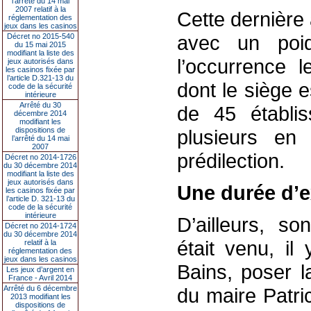
l’arrêté du 14 mai
2007 relatif à la
Cette dernière 
réglementation des
jeux dans les casinos
avec un poid
Décret no 2015-540
du 15 mai 2015
modifiant la liste des
l’occurrence 
jeux autorisés dans
les casinos fixée par
l’article D.321-13 du
dont le siège e
code de la sécurité
intérieure
Arrêté du 30
de 45 établi
décembre 2014
modifiant les
dispositions de
plusieurs en
l’arrêté du 14 mai
2007
prédilection.
Décret no 2014-1726
du 30 décembre 2014
modifiant la liste des
jeux autorisés dans
Une durée d’e
les casinos fixée par
l’article D. 321-13 du
code de la sécurité
intérieure
D’ailleurs, s
Décret no 2014-1724
du 30 décembre 2014
était venu, il
relatif à la
réglementation des
jeux dans les casinos
Bains, poser l
Les jeux d’argent en
France - Avril 2014
Arrêté du 6 décembre
du maire Patri
2013 modifiant les
dispositions de