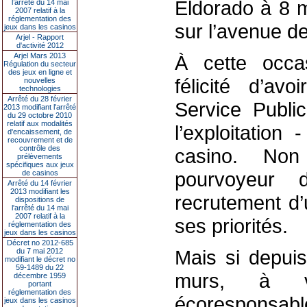
Eldorado à 8 m
l’arrêté du 14 mai
2007 relatif à la
réglementation des
sur l’avenue d
jeux dans les casinos
Arjel - Rapport
d'activité 2012
Arjel Mars 2013
À cette occas
Régulation du secteur
des jeux en ligne et
félicité d’av
nouvelles
technologies
Arrêté du 28 février
Service Publi
2013 modifiant l'arrêté
du 29 octobre 2010
relatif aux modalités
l’exploitatio
d'encaissement, de
recouvrement et de
contrôle des
casino. Non
prélèvements
spécifiques aux jeux
pourvoyeur d
de casinos
Arrêté du 14 février
2013 modifiant les
recrutement d’
dispositions de
l'arrêté du 14 mai
2007 relatif à la
ses priorités.
réglementation des
jeux dans les casinos
Décret no 2012-685
Mais si depuis
du 7 mai 2012
modifiant le décret no
59-1489 du 22
murs, à v
décembre 1959
portant
réglementation des
écoresponsabl
jeux dans les casinos