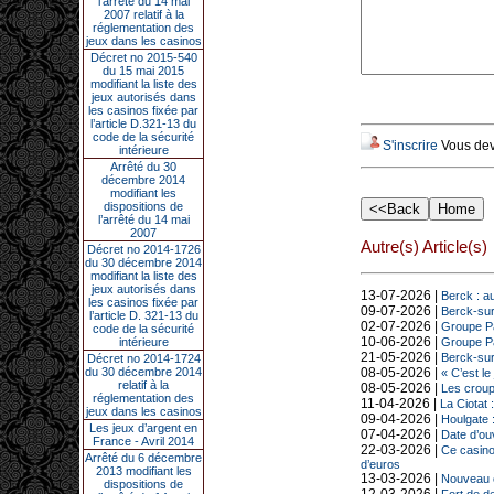
l’arrêté du 14 mai
2007 relatif à la
réglementation des
jeux dans les casinos
Décret no 2015-540
du 15 mai 2015
modifiant la liste des
jeux autorisés dans
les casinos fixée par
l’article D.321-13 du
code de la sécurité
S'inscrire
Vous deve
intérieure
Arrêté du 30
décembre 2014
modifiant les
dispositions de
l’arrêté du 14 mai
2007
Autre(s) Article(s)
Décret no 2014-1726
du 30 décembre 2014
modifiant la liste des
jeux autorisés dans
13-07-2026 |
Berck : a
les casinos fixée par
09-07-2026 |
Berck-sur-
l’article D. 321-13 du
02-07-2026 |
Groupe Pa
code de la sécurité
10-06-2026 |
intérieure
Groupe Pa
21-05-2026 |
Berck-sur-
Décret no 2014-1724
du 30 décembre 2014
08-05-2026 |
« C’est le
relatif à la
08-05-2026 |
Les croupi
réglementation des
11-04-2026 |
La Ciotat 
jeux dans les casinos
09-04-2026 |
Houlgate 
Les jeux d’argent en
07-04-2026 |
Date d’ou
France - Avril 2014
22-03-2026 |
Ce casino
Arrêté du 6 décembre
d’euros
2013 modifiant les
13-03-2026 |
Nouveau c
dispositions de