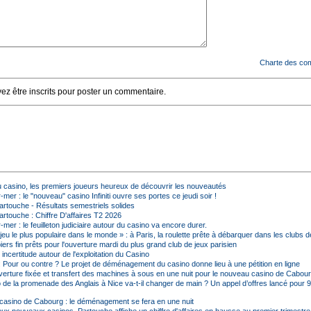
Charte des co
z être inscrits pour poster un commentaire.
u casino, les premiers joueurs heureux de découvrir les nouveautés
mer : le "nouveau" casino Infiniti ouvre ses portes ce jeudi soir !
rtouche - Résultats semestriels solides
rtouche : Chiffre D'affaires T2 2026
mer : le feuilleton judiciaire autour du casino va encore durer.
 jeu le plus populaire dans le monde » : à Paris, la roulette prête à débarquer dans les clubs d
ers fin prêts pour l'ouverture mardi du plus grand club de jeux parisien
: incertitude autour de l'exploitation du Casino
: Pour ou contre ? Le projet de déménagement du casino donne lieu à une pétition en ligne
verture fixée et transfert des machines à sous en une nuit pour le nouveau casino de Cabou
 de la promenade des Anglais à Nice va-t-il changer de main ? Un appel d’offres lancé pour 90
asino de Cabourg : le déménagement se fera en une nuit