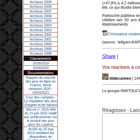
Archives 2009
(+47,8% à 4,2 million
Archives 2008
été, ce qui illustre bi
Archives 2007
Partouche publiera ses
Archives 2006
célèbre ses 50 ans t
Archives 2005
établissements.
Archives 2004
Archives 2003
Croissance soutenue
Archives 2002
Archives 2001
(source : lefigaro.fr/AF
Archives 2000
Archives 1999
Archives 1998
Share
|
Classements
2018/2019
Vos réactions à cet
2019/2020
Documentation
Rapport du marché
titidecannes
| 14
des jeux en ligne en
France, 4eme
trimestre 2020 -
Le groupe PARTOUCHE
18/03/2021
Cour des comptes -
La régulation des jeux
d’argent et de hasard
Décret n° 2015-669
Réagissez - Lais
du 15 juin 2015 relatif
aux prélèvements sur
le produit des jeux
dans les casinos
Arrêté du 15 mai
2015 modifiant les
dispositions de