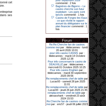
pour septembre 2026
Le plus gros gain gagné depuis plus
tionné cet
commenté : 2 fois
de 20 ans dans l’établissement.
ire.
Bagnères-de-Bigorre – Le
casino cherche son futur
entreprise
exploitant : Les paris sont
lancés
commenté : 1 fois
 dans ses
Casino de Forges-les-Eaux
31-03-2026|
: ce que révèle le rapport
annuel du délégataire sur le
Série de jackpots au casino JOA de
plan financier
commenté : 1
Gujan-Mestras : ce mois de mars a
fois
été fructueux pour quelques
joueurs. D’abord avec 44 207 euros
remportés le dimanche 22 mars sur
une machine à sous pour une mise
Forum
initiale de 5,28 €. Puis quelques
jours plus tard, le vendredi 27 mars,
Re:Re:Cherche fan de casinos
un joueur a décroché 12 086 euros
comme moi
par : titidecannes - lundi
sur une autre machine à sous.
20 avril 2026 10:01
pour info casino CASSIS.
par :
Enfin, troisième et dernier jackpot,
titidecannes - mardi 14 Octobre
record cette fois-ci, le samedi 28
2025 12:38
mars dernier. Quelque 111 322
Pour info concernant le casino de
euros ont été remportés sur la table
DEAUVILLE
par : titidecannes -
d’Ultimate Texas Hold’em Poker,
mercredi 01 Octobre 2025 10:25
grâce à une mise de 5 euros sur la
Pour info casino Enghien
par :
case bonus et une quinte flush
titidecannes - mardi 30 septembre
royale. Ces gains ont été annoncés
2025 09:56
dans un communiqué diffusé par le
Re:remplacements chef de table
par
casino ce lundi 30 mars en soirée.
: Lucas93 - samedi 28 juin 2025
11:01
Re:remplacements chef de table
par
: Lucas93 - jeudi 26 juin 2025 21:45
remplacements chef de table
par :
11-01-2026|
alexasshark - vendredi 23 août
2024 15:53
Dimanche 11 janvier, en soirée, une
Re:Cherche fan de casinos comme
cliente retraitée de 78 ans, habitant
moi
par : eric57 - jeudi 06 juillet 2023
Trémuson, a eu l’énorme surprise