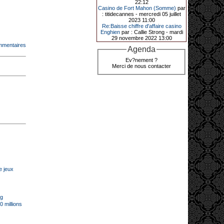
22:12
de décrocher un méga jackpot.
Casino de Fort Mahon (Somme)
par
: titidecannes - mercredi 05 juillet
Elle n’a misé que 88 centimes sur
2023 11:00
une machine à sous et a remporté
Re:Baisse chiffre d'affaire casino
4_ 239 €?!
Enghien
par : Callie Strong - mardi
29 novembre 2022 13:00
mmentaires
Agenda
10-01-2026|
Ev?nement ?
Merci de nous contacter
Au « Kasino » de Fréhel, une
vacancière a décroché le jackpot
en misant seulement 68
centimes. Elle remporte plus de
44 640 € grâce à la machine à
sous « Jin Ji Bao Xi ».
En ce début d’année 2026, le plus
gros jackpot du « Kasino » de
Fréhel a été décroché. Samedi 10
janvier en début de soirée,
l’heureuse gagnante, qui souhaite
garder l’anonymat, a remporté plus
de 44 640 € sur la machine à sous «
Jin Ji Bao Xi », installée en février
2025. La cliente, en vacances dans
la région, a misé 0,68 € avant de
e jeux
remporter la somme. Un membre du
comité de direction, Flavie Jehan, lui
a remis le gain.
rg
 millions