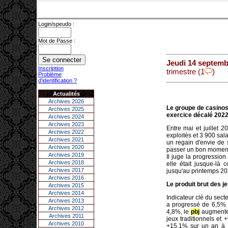
Login/speudo :
Mot de Passe :
Jeudi 14 septemb
Inscription
trimestre (1
)
Problème
d'identification ?
Actualités
Archives 2026
Le groupe de casinos
Archives 2025
exercice décalé 2022
Archives 2024
Archives 2023
Entre mai et juillet 
Archives 2022
exploités et 3 900 sala
Archives 2021
un regain d'envie de 
Archives 2020
passer un bon moment»
Archives 2019
Il juge la progression
Archives 2018
elle était jusque-là
Archives 2017
jusqu'au printemps 202
Archives 2016
Le produit brut des 
Archives 2015
Archives 2014
Indicateur clé du secte
Archives 2013
a progressé de 6,5% à
Archives 2012
4,8%, le
pbj
augmente 
Archives 2011
jeux traditionnels et 
Archives 2010
+15,1% sur un an à 1