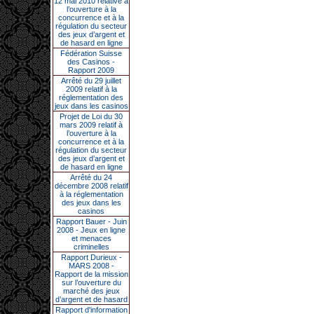
12 mai 2010 relative à
l’ouverture à la
concurrence et à la
régulation du secteur
des jeux d’argent et
de hasard en ligne
Fédération Suisse
des Casinos -
Rapport 2009
Arrêté du 29 juillet
2009 relatif à la
réglementation des
jeux dans les casinos
Projet de Loi du 30
mars 2009 relatif à
l’ouverture à la
concurrence et à la
régulation du secteur
des jeux d’argent et
de hasard en ligne
Arrêté du 24
décembre 2008 relatif
à la réglementation
des jeux dans les
casinos
Rapport Bauer - Juin
2008 - Jeux en ligne
et menaces
criminelles
Rapport Durieux -
MARS 2008 -
Rapport de la mission
sur l’ouverture du
marché des jeux
d’argent et de hasard
Rapport d'information